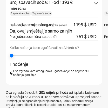
Broj spavaćih soba: 1
· od 1.193 €
mjesečno
1 spavaća soba
2 spavaća soba
1
1.196 $ USD
Početni iznos mjesečnog najma
Po
Da li će gosti imati prostor samo za sebe?
Da, ovaj smještaj je samo za njih
761 $ USD
Prosječna
sedmična zarada
Pr
Koliko noćenja ćete ugošćavati na Airbnb-u?
1 noćenje
Ova zgrada vam omogućava ugošćavanje do najviše 90
noćenja godišnje
Ova zgrada će dobiti
20%
udjela prihoda
od isplata koje vam
se isplaćuju na Airbnb-u. To se već odražava u procjeni zarade.
Primjenjuju se ograničenja broja noćenja, udio u prihodu i druga
pravila i ograničenja ili lokalni propisi i oni se mogu vremenom