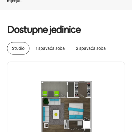
mijenjati.
Vaša potencijalna zarada iznosi €773 mjesečno
Dostupne jedinice
Studio
1 spavaća soba
2 spavaća soba