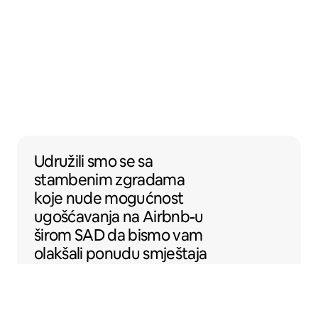
Udružili smo se sa stambenim zgradama k
Udružili smo se
sa
stambenim zgradama
koje nude mogućnost
ugošćavanja na Airbnb-u
širom SAD da bismo vam
olakšali ponudu smještaja
na Airbnb-u.
Sentral Apartments
Denver, Kolorado