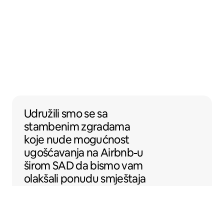
Udružili smo se sa stambenim zgradama k
Udružili smo se
sa
stambenim zgradama
koje nude mogućnost
ugošćavanja na Airbnb-u
širom SAD da bismo vam
olakšali ponudu smještaja
na Airbnb-u.
Sentral Apartments
Denver, Kolorado