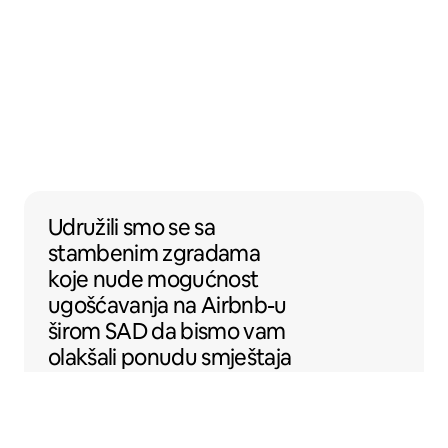
Udružili smo se sa stambenim zgradama k
Udružili smo se
sa
stambenim zgradama
koje nude mogućnost
ugošćavanja na Airbnb-u
širom SAD da bismo vam
olakšali ponudu smještaja
na Airbnb-u.
Sentral Apartments
Denver, Kolorado