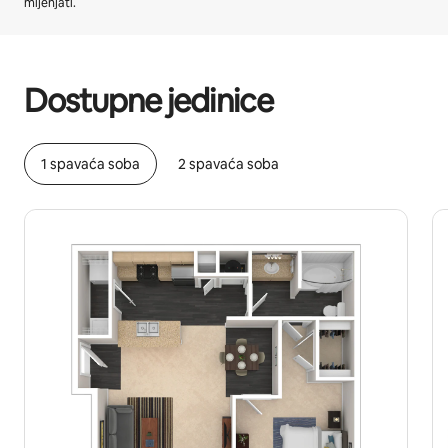
mijenjati.
Vaša potencijalna zarada iznosi €568 mjesečno
Dostupne jedinice
1 spavaća soba
2 spavaća soba