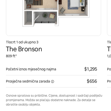
Tlocrt 1 od ukupno 3
Tl
The Bronson
T
809 ft²
1,
$1,295
Početni iznos mjesečnog najma
Po
$656
Prosječna
sedmična zarada
Pr
Osnove spratova su približne. Cijene, dostupnost i sadržaji podliježu
promjenama. Možda se plaćaju dodatne naknade. Za detalje se
obratite osoblju objekta.