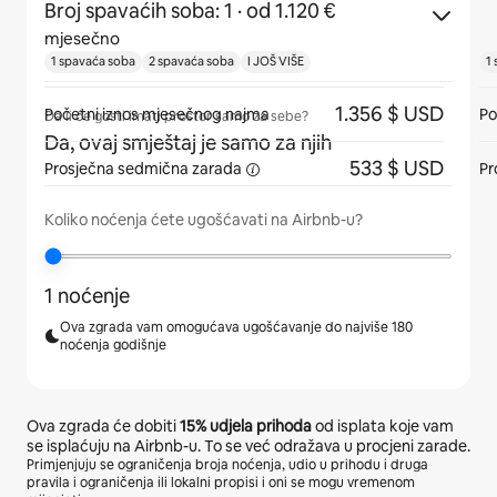
Broj spavaćih soba: 1
· od 1.120 €
mjesečno
1 spavaća soba
2 spavaća soba
I JOŠ VIŠE
1
1.356 $ USD
Početni iznos mjesečnog najma
Po
Da li će gosti imati prostor samo za sebe?
Da, ovaj smještaj je samo za njih
533 $ USD
Prosječna
sedmična zarada
Pr
Koliko noćenja ćete ugošćavati na Airbnb-u?
1 noćenje
Ova zgrada vam omogućava ugošćavanje do najviše 180
noćenja godišnje
Ova zgrada će dobiti
15%
udjela prihoda
od isplata koje vam
se isplaćuju na Airbnb-u. To se već odražava u procjeni zarade.
Primjenjuju se ograničenja broja noćenja, udio u prihodu i druga
pravila i ograničenja ili lokalni propisi i oni se mogu vremenom