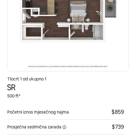
Tlocrt 1 od ukupno 1
SR
500 ft²
$859
Početni iznos mjesečnog najma
$739
Prosječna
sedmična zarada