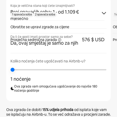
Koja je veličina stana koji ćete iznajmljivati?
Broj spavaćih soba: 1
· od 1.109 €
1 spavaća soba
2 spavaća soba
1
mjesečno
Obratite se upravi zgrade za cijene
Ob
Da li će gosti imati prostor samo za sebe?
576 $ USD
Prosječna
sedmična zarada
Pr
Da, ovaj smještaj je samo za njih
Koliko noćenja ćete ugošćavati na Airbnb-u?
1 noćenje
Ova zgrada vam omogućava ugošćavanje do najviše 180
noćenja godišnje
Ova zgrada će dobiti
15%
udjela prihoda
od isplata koje vam
se isplaćuju na Airbnb-u. To se već odražava u procjeni zarade.