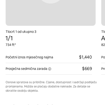
Tlocrt 1 od ukupno 3
Tl
1/1
A
734 ft²
82
$1,440
Početni iznos mjesečnog najma
Po
$669
Prosječna
sedmična zarada
Pr
Osnove spratova su približne. Cijene, dostupnost i sadržaji podliježu
promjenama. Možda se plaćaju dodatne naknade. Za detalje se
obratite osoblju objekta.