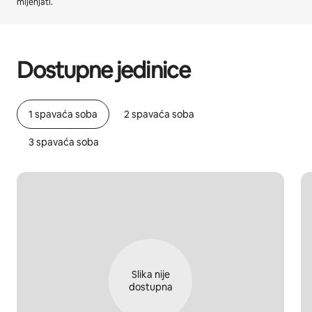
mijenjati.
Vaša potencijalna zarada iznosi €579 mjesečno
Dostupne jedinice
1 spavaća soba
2 spavaća soba
3 spavaća soba
Slika nije
dostupna