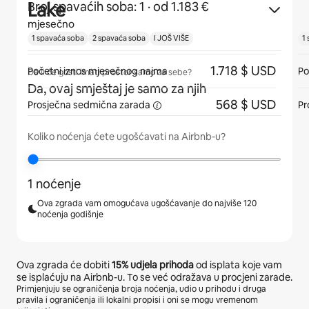
Lake
Broj spavaćih soba: 1
· od 1.183 €
mjesečno
1 spavaća soba
2 spavaća soba
I JOŠ VIŠE
1
1.718 $ USD
Početni iznos mjesečnog najma
Po
Da li će gosti imati prostor samo za sebe?
Da, ovaj smještaj je samo za njih
568 $ USD
Prosječna
sedmična zarada
Pr
Koliko noćenja ćete ugošćavati na Airbnb-u?
1 noćenje
Ova zgrada vam omogućava ugošćavanje do najviše 120
noćenja godišnje
Ova zgrada će dobiti
15%
udjela prihoda
od isplata koje vam
se isplaćuju na Airbnb-u. To se već odražava u procjeni zarade.
Primjenjuju se ograničenja broja noćenja, udio u prihodu i druga
pravila i ograničenja ili lokalni propisi i oni se mogu vremenom