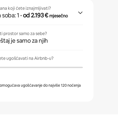
tana koji ćete iznajmljivati?
 soba: 1
· od 2.193 €
mjesečno
ati prostor samo za sebe?
štaj je samo za njih
ete ugošćavati na Airbnb-u?
omogućava ugošćavanje do najviše 120 noćenja