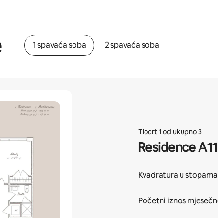
e
1 spavaća soba
2 spavaća soba
Tlocrt 1 od ukupno 3
Residence A11
Kvadratura u stopama
Početni iznos mjeseč