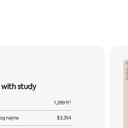
 with study
1,399 ft²
nog najma
$3,354