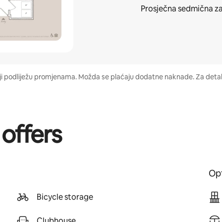
Prosječna
sedmična z
aji podliježu promjenama. Možda se plaćaju dodatne naknade. Za detalj
 offers
Opt
Bicycle storage
Clubhouse