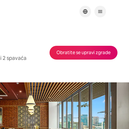
Obratite se upravi zgrade
i 2 spavaća