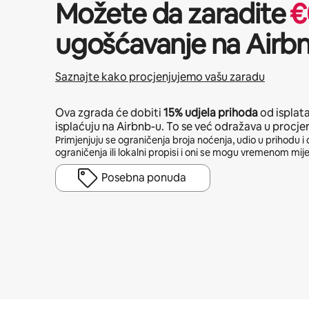
Možete da zaradite
€
ugošćavanje na Airb
Saznajte kako procjenjujemo vašu zaradu
Ova zgrada će dobiti
15%
udjela prihoda
od isplat
isplaćuju na Airbnb-u. To se već odražava u procje
Primjenjuju se ograničenja broja noćenja, udio u prihodu i 
ograničenja ili lokalni propisi i oni se mogu vremenom mije
Posebna ponuda
Vaša potencijalna zarada iznosi €521 mjesečno