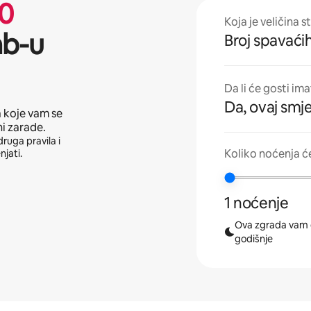
0
Koja je veličina s
nb-u
Broj spavaćih
Da li će gosti im
Da, ovaj smje
a koje vam se
ni zarade.
druga pravila i
Koliko noćenja ć
njati.
1 noćenje
Ova zgrada vam 
godišnje