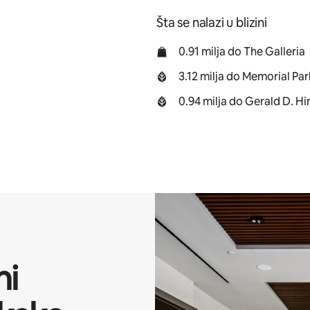
Šta se nalazi u blizini
0.91 milja do The Galleria
3.12 milja do Memorial Par
0.94 milja do Gerald D. H
ni