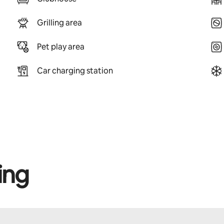
Grilling area
Pet play area
Car charging station
ing