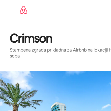
Pređi
na
sadržaj
Crimson
Stambena zgrada prikladna za Airbnb na lokaciji 
soba