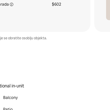
arada
$602
e se obratite osoblju objekta.
ional in-unit
Balcony
Patio