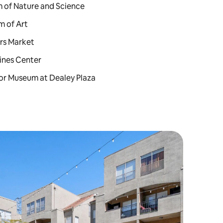
m of Nature and Science
m of Art
ers Market
lines Center
loor Museum at Dealey Plaza