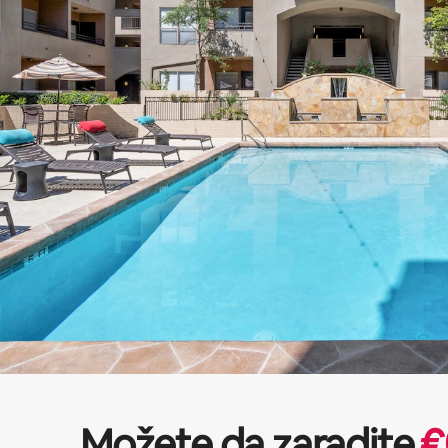
Možete da zaradite
€