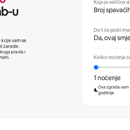
Koja je veličina s
nb-u
Broj spavaćih
Da li će gosti im
Da, ovaj smje
a koje vam se
ni zarade.
druga pravila i
Koliko noćenja ć
njati.
1 noćenje
Ova zgrada vam 
godišnje