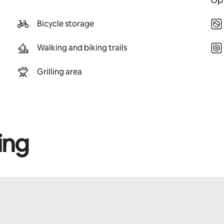
Bicycle storage
Walking and biking trails
Grilling area
ing