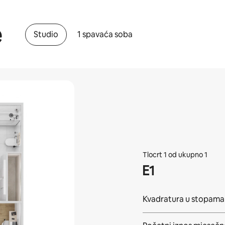
e
Studio
1 spavaća soba
Tlocrt 1 od ukupno 1
E1
Kvadratura u stopama