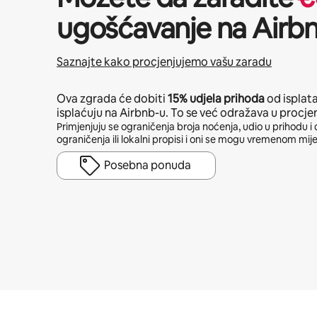
ugošćavanje na Airb
Saznajte kako procjenjujemo vašu zaradu
Ova zgrada će dobiti
15%
udjela prihoda
od isplat
isplaćuju na Airbnb-u. To se već odražava u procje
Primjenjuju se ograničenja broja noćenja, udio u prihodu i 
ograničenja ili lokalni propisi i oni se mogu vremenom mije
Posebna ponuda
Vaša potencijalna zarada iznosi €608 mjesečno