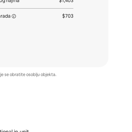
nog najma
$1,403
arada
$703
e se obratite osoblju objekta.
ional in-unit