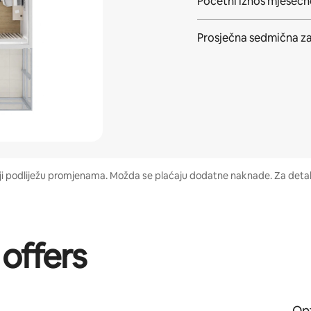
Početni iznos mjeseč
Prosječna
sedmična z
aji podliježu promjenama. Možda se plaćaju dodatne naknade. Za detalj
 offers
Opt