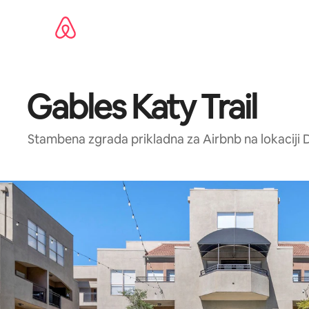
Pređi
na
sadržaj
Gables Katy Trail
Stambena zgrada prikladna za Airbnb na lokaciji D