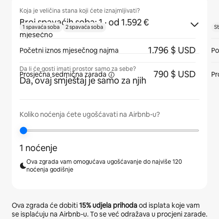
Koja je veličina stana koji ćete iznajmljivati?
Broj spavaćih soba: 1
· od 1.592 €
1 spavaća soba
2 spavaća soba
S
mjesečno
1.796 $ USD
Početni iznos mjesečnog najma
Po
Da li će gosti imati prostor samo za sebe?
790 $ USD
Prosječna
sedmična zarada
Pr
Da, ovaj smještaj je samo za njih
Koliko noćenja ćete ugošćavati na Airbnb-u?
1 noćenje
Ova zgrada vam omogućava ugošćavanje do najviše 120
noćenja godišnje
Ova zgrada će dobiti
15%
udjela prihoda
od isplata koje vam
se isplaćuju na Airbnb-u. To se već odražava u procjeni zarade.