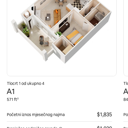
Tlocrt 1 od ukupno 4
Tl
A1
A
571 ft²
84
$1,835
Početni iznos mjesečnog najma
Po