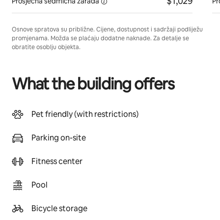
$1,029
Prosječna
sedmična zarada
Pr
Osnove spratova su približne. Cijene, dostupnost i sadržaji podliježu
promjenama. Možda se plaćaju dodatne naknade. Za detalje se
obratite osoblju objekta.
What the building offers
Pet friendly (with restrictions)
Parking on-site
Fitness center
Pool
Bicycle storage