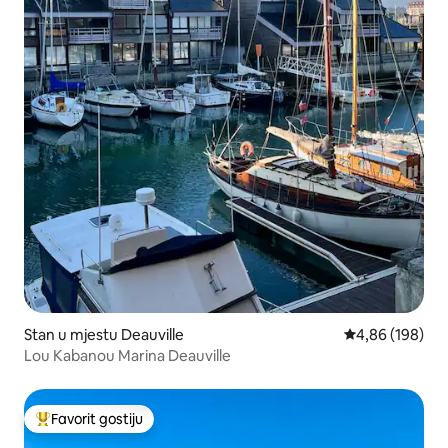
Stan u mjestu Deauville
prosječna ocjen
4,86 (198)
Lou Kabanou Marina Deauville
Favorit gostiju
Glavni favorit gostiju