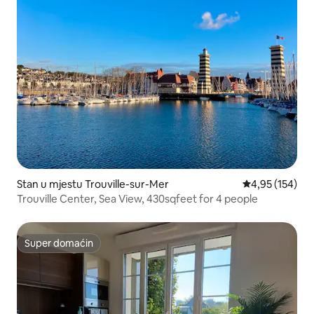
Stan u mjestu Trouville-sur-Mer
prosječna ocjen
4,95 (154)
Trouville Center, Sea View, 430sqfeet for 4 people
Super domaćin
Super domaćin