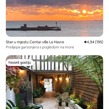
Stan u mjestu Centar ville Le Havre
prosječna ocjen
4,94 (195)
Prelijepa garsonjera s pogledom na more
Favorit gostiju
Favorit gostiju