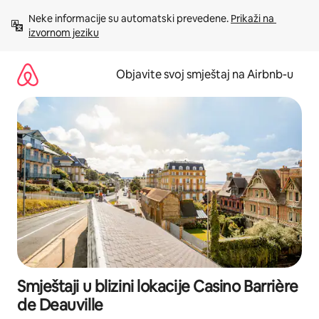
Pređi
Neke informacije su automatski prevedene. 
Prikaži na 
na
izvornom jeziku
sadržaj
Objavite svoj smještaj na Airbnb-u
Smještaji u blizini lokacije Casino Barrière
de Deauville