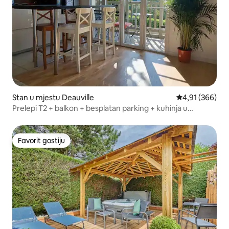
Stan u mjestu Deauville
prosječna ocjen
4,91 (366)
Prelepi T2 + balkon + besplatan parking + kuhinja u
Deauvilleu
Favorit gostiju
Favorit gostiju