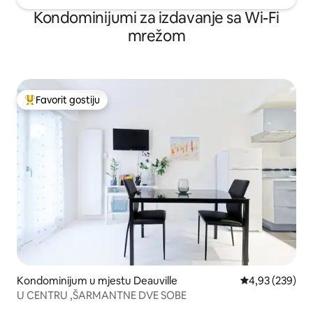
Kondominijumi za izdavanje sa Wi-Fi
mrežom
Favorit gostiju
Glavni favorit gostiju
Kondominijum u mjestu Deauville
prosječna ocjen
4,93 (239)
U CENTRU ,ŠARMANTNE DVE SOBE