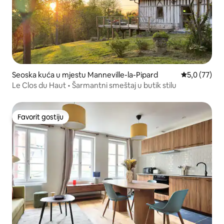
Seoska kuća u mjestu Manneville-la-Pipard
prosječna oc
5,0 (77)
Le Clos du Haut • Šarmantni smeštaj u butik stilu
Favorit gostiju
Favorit gostiju