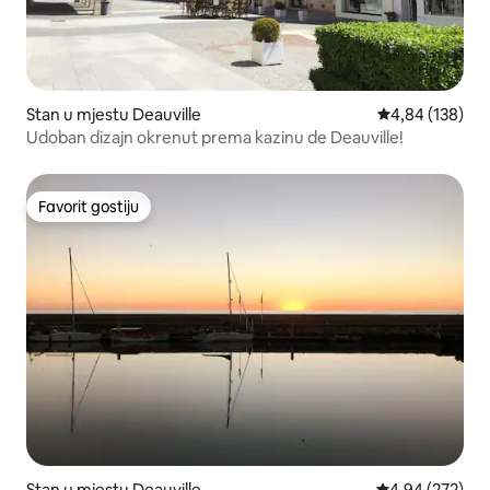
Stan u mjestu Deauville
prosječna ocjen
4,84 (138)
Udoban dizajn okrenut prema kazinu de Deauville!
Favorit gostiju
Favorit gostiju
Stan u mjestu Deauville
prosječna ocjen
4,94 (272)