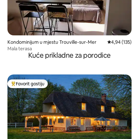
Kondominijum u mjestu Trouville-sur-Mer
prosječna ocjen
4,94 (135)
Mala terasa
Kuće prikladne za porodice
Favorit gostiju
Glavni favorit gostiju