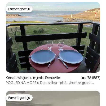
Favorit gostiju
Favorit gostiju
Kondominijum u mjestu Deauville
prosječna ocjen
4,78 (587)
POGLED NA MORE u Deauvilleu - plaža /centar grada
peške
Favorit gostiju
Favorit gostiju