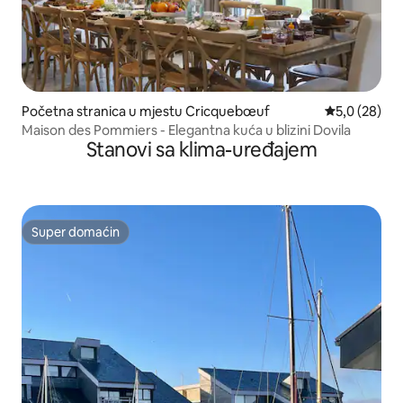
Početna stranica u mjestu Cricquebœuf
prosječna ocj
5,0 (28)
Maison des Pommiers - Elegantna kuća u blizini Dovila
Stanovi sa klima-uređajem
Super domaćin
Super domaćin