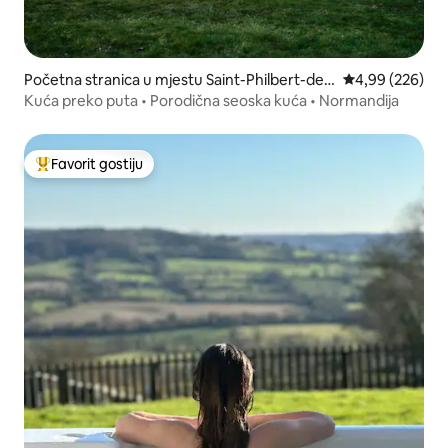
Početna stranica u mjestu Saint-Philbert-des
prosječna ocjen
4,99 (226)
-Champs
Kuća preko puta • Porodična seoska kuća • Normandija
Favorit gostiju
Glavni favorit gostiju