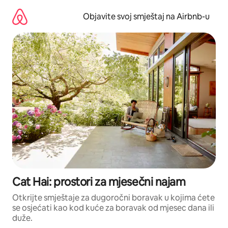
Pređi
na
Objavite svoj smještaj na Airbnb-u
sadržaj
Cat Hai: prostori za mjesečni najam
Otkrijte smještaje za dugoročni boravak u kojima ćete
se osjećati kao kod kuće za boravak od mjesec dana ili
duže.