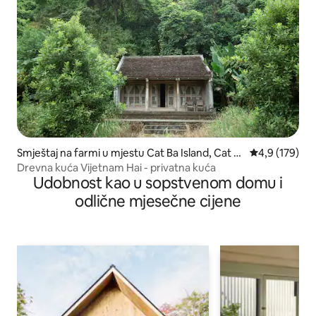
Smještaj na farmi u mjestu Cat Ba Island, Cat H
prosječna ocje
4,9 (179)
ai Special Zone
Drevna kuća Vijetnam Hai - privatna kuća
Udobnost kao u sopstvenom domu i
odlične mjesečne cijene