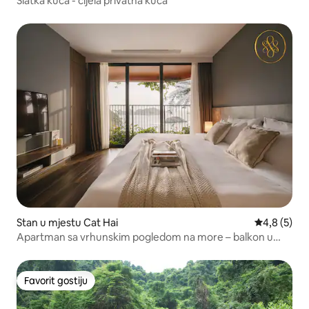
Slatka kuća - cijela privatna kuća
Stan u mjestu Cat Hai
prosječna o
4,8 (5)
Apartman sa vrhunskim pogledom na more – balkon u
hotelu Flamingo
Favorit gostiju
Favorit gostiju