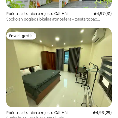
Početna stranica u mjestu Cát Hải
prosječna ocj
4,97 (31)
Spokojan pogled i lokalna atmosfera – zaista topao
boravak u Kat Baiu
Favorit gostiju
Favorit gostiju
Početna stranica u mjestu Cát Hải
prosječna ocje
4,93 (29)