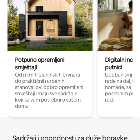
Potpuno opremljeni
Digitalni noma
smještaji
putnici
Od mirnih planinskih brvnara
Udoban smještaj
do praktičnih urbanih
rade na daljinu 
stanova, ovi dobro opremljeni
nomade, sa Wi-
smještaji imaju sve sadržaje
posebnim prost
koji su vam potrebni u vašem
rad.
domu.
Sadržaji i pogodnosti za duže boravke