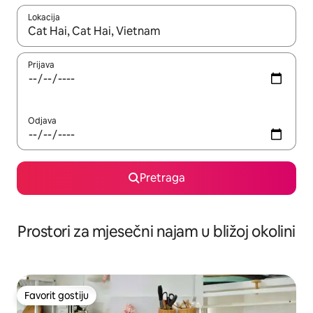
Lokacija
Kad su rezultati dostupni, možete da se krećete kroz njih pomoću 
Prijava
Odjava
Pretraga
Prostori za mjesečni najam u bližoj okolini
Favorit gostiju
Favorit gostiju