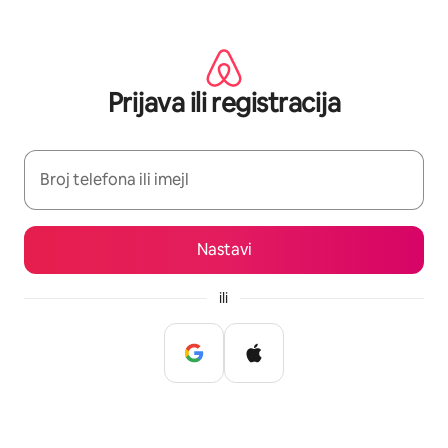
Pređi
na
sadržaj
Prijava ili registracija
Broj telefona ili imejl
Nastavi
ili