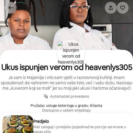
Pređi
na
sadržaj
Ukus ispunjen verom od heavenlys305
Ja sam iz Majamija i vrlo sam vješt u raznovrsnoj kuhinji. Imam
sposobnost da nahranim ne samo vaše telo, već i vašu dušu. Nazivaju
me „kuvarom koji se moli“ jer su moji jaki ukusi i harizma očaravajući
Automatski prevedeno
Pružalac usluge keteringa u gradu: Atlanta
Dostupno u vašem smještaju
Predjelo
Mali zalogaji i predjela (pojedinačne porcije servirane u
tapas stilu