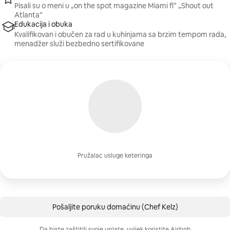
Pisali su o meni u „on the spot magazine Miami fl” „Shout out
Atlanta“
Edukacija i obuka
Kvalifikovan i obučen za rad u kuhinjama sa brzim tempom rada,
menadžer služi bezbedno sertifikovane
Pružalac usluge keteringa
Pošaljite poruku domaćinu (Chef Kelz)
Da biste zaštitili svoje uplate, uvijek koristite Airbnb