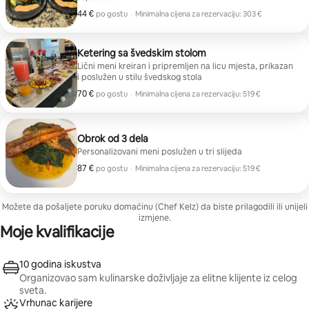
44 €
44 € po gostu
po gostu
·
Minimalna cijena za rezervaciju: 303 €
Minimalna cijena za rezervaciju: 303 €
Ketering sa švedskim stolom
Lični meni kreiran i pripremljen na licu mjesta, prikazan
i poslužen u stilu švedskog stola
70 €
70 € po gostu
po gostu
·
Minimalna cijena za rezervaciju: 519 €
Minimalna cijena za rezervaciju: 519 €
Obrok od 3 dela
Personalizovani meni poslužen u tri slijeda
87 €
87 € po gostu
po gostu
·
Minimalna cijena za rezervaciju: 519 €
Minimalna cijena za rezervaciju: 519 €
Možete da pošaljete poruku domaćinu (Chef Kelz) da biste prilagodili ili unijeli
izmjene.
Moje kvalifikacije
10 godina iskustva
Organizovao sam kulinarske doživljaje za elitne klijente iz celog
sveta.
Vrhunac karijere