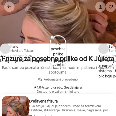
Pređi
na
sadržaj
Karlo
Sam
McAllen, Teksas
San 
·
februar 2026.
·
jan
Frizure za posebne prilike od K Julieta
,
,
Usluga nije izvršena Uopšte se nije pojavio
Nisam sigu
je naplaće
Radio sam za poznate ličnosti, kao i na modnim pistama i muzičkim
sistema... 
spotovima.
bilo koju 
Automatski prevedeno
1,0
·
Frizer u gradu: Guadalajara
,
Dostupno u vašem smještaju
Društvena frizura
Ova sesija uključuje pripremu kose sa termičkom
zaštitom, stilizovanje i fiksiranje, meke, naglašene, polu-
povučene ili potpuno povučene talase, završne detalje