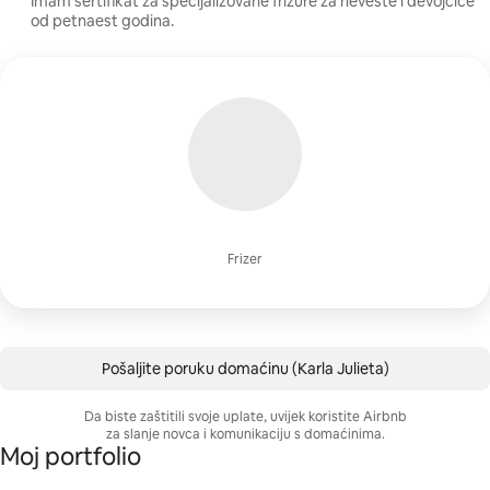
Imam sertifikat za specijalizovane frizure za neveste i devojčice
od petnaest godina.
Frizer
Pošaljite poruku domaćinu (Karla Julieta)
Da biste zaštitili svoje uplate, uvijek koristite Airbnb
za slanje novca i komunikaciju s domaćinima.
Moj portfolio