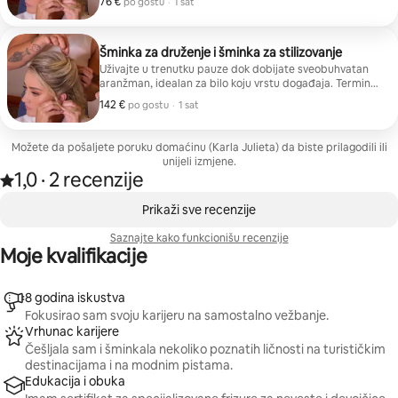
76 €
76 € po gostu
,
po gostu
·
1 sat
sa proizvodima namenjenim za dugotrajnost i osnovne
dodatke kao što su ukosnice, gumice za kosu ili mali
fileri.
Šminka za druženje i šminka za stilizovanje
Uživajte u trenutku pauze dok dobijate sveobuhvatan
aranžman, idealan za bilo koju vrstu događaja. Termin
uključuje talasasto oblikovanje kose, polu-skupljenu ili
142 €
142 € po gostu
,
po gostu
·
1 sat
skupljenu, potpunu pripremu kože, kozmetičke
proizvode koji dugo traju, lažne trepavice, fiksiranje
koje traje cijeli dan i mini-retuširanje usana na kraju.
Možete da pošaljete poruku domaćinu (Karla Julieta) da biste prilagodili ili
unijeli izmjene.
1,0
·
2 recenzije
Ocijenjeno sa 1,0 od 5 zvjezdica, na osnovu 2 recenzije
,
Prikazano 0 od 0 stavki
Prikaži sve recenzije
Saznajte kako funkcionišu recenzije
Moje kvalifikacije
8 godina iskustva
Fokusirao sam svoju karijeru na samostalno vežbanje.
Vrhunac karijere
Češljala sam i šminkala nekoliko poznatih ličnosti na turističkim
destinacijama i na modnim pistama.
Edukacija i obuka