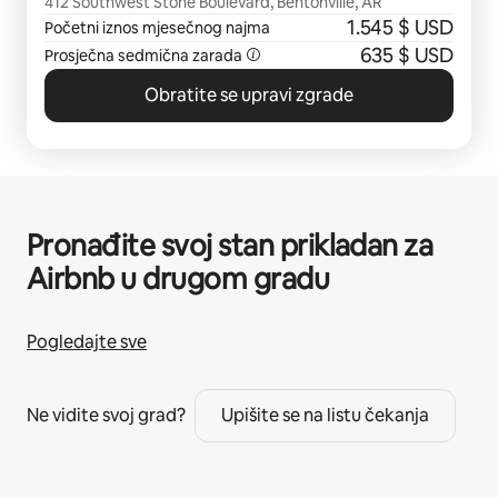
412 Southwest Stone Boulevard, Bentonville, AR
1.545 $ USD
Početni iznos mjesečnog najma
635 $ USD
Prosječna sedmična zarada
Obratite se upravi zgrade
Pronađite svoj stan prikladan za
Airbnb u drugom gradu
Pogledajte sve
Ne vidite svoj grad?
Upišite se na listu čekanja