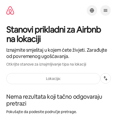
Pređi
na
sadržaj
Stanovi prikladni za Airbnb
na lokaciji
Iznajmite smještaj u kojem ćete živjeti. Zarađujte
od povremenog ugošćavanja.
Otkrijte stanove za iznajmljivanje tipa na lokaciji
Lokacija:
Nema rezultata koji tačno odgovaraju
pretrazi
Pokušajte da podesite područje pretrage.