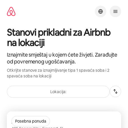
Pređi
na
sadržaj
Stanovi prikladni za Airbnb
na lokaciji
Iznajmite smještaj u kojem ćete živjeti. Zarađujte
od povremenog ugošćavanja.
Otkrijte stanove za iznajmljivanje tipa 1 spavaća soba i 2
spavaća soba na lokaciji
Lokacija:
Prikazano 0 od 0 stavki
Arcadia 331
Posebna ponuda