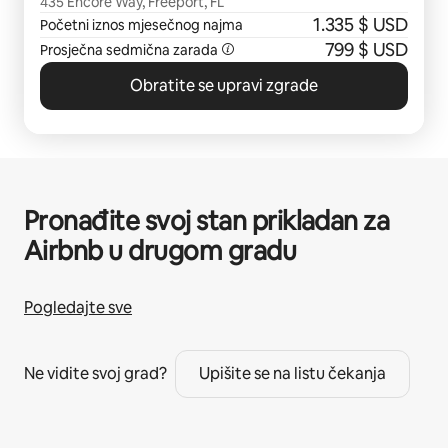
435 Encore Way, Freeport, FL
1.335 $ USD
Početni iznos mjesečnog najma
799 $ USD
Prosječna sedmična zarada
Obratite se upravi zgrade
Pronađite svoj stan prikladan za
Airbnb u drugom gradu
Pogledajte sve
Ne vidite svoj grad?
Upišite se na listu čekanja