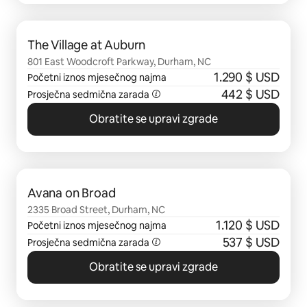
Prikazano 0 od 0 stavki
The Village at Auburn
801 East Woodcroft Parkway, Durham, NC
1.290 $ USD
Početni iznos mjesečnog najma
442 $ USD
Prosječna sedmična zarada
Obratite se upravi zgrade
Prikazano 0 od 0 stavki
Avana on Broad
2335 Broad Street, Durham, NC
1.120 $ USD
Početni iznos mjesečnog najma
537 $ USD
Prosječna sedmična zarada
Obratite se upravi zgrade