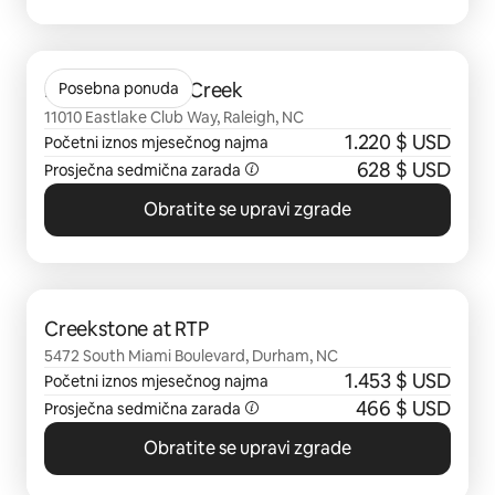
Prikazano 0 od 0 stavki
Braxton at Brier Creek
Posebna ponuda
11010 Eastlake Club Way, Raleigh, NC
1.220 $ USD
Početni iznos mjesečnog najma
628 $ USD
Prosječna sedmična zarada
Obratite se upravi zgrade
Prikazano 0 od 0 stavki
Creekstone at RTP
5472 South Miami Boulevard, Durham, NC
1.453 $ USD
Početni iznos mjesečnog najma
466 $ USD
Prosječna sedmična zarada
Obratite se upravi zgrade