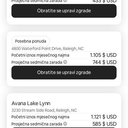
433 $ USD
Prosječna sedmična zarada
Obratite se upravi zgrade
Prikazano 0 od 0 stavki
The Riley
Posebna ponuda
4800 Waterford Point Drive, Raleigh, NC
1.105 $ USD
Početni iznos mjesečnog najma
744 $ USD
Prosječna sedmična zarada
Obratite se upravi zgrade
Prikazano 0 od 0 stavki
Avana Lake Lynn
3230 Stream Side Road, Raleigh, NC
1.121 $ USD
Početni iznos mjesečnog najma
585 $ USD
Prosječna sedmična zarada