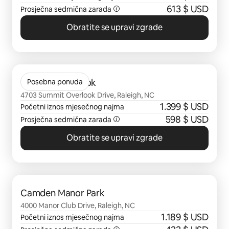
613 $ USD
Prosječna sedmična zarada
Obratite se upravi zgrade
Prikazano 0 od 0 stavki
Camden Overlook
Posebna ponuda
4703 Summit Overlook Drive, Raleigh, NC
1.399 $ USD
Početni iznos mjesečnog najma
598 $ USD
Prosječna sedmična zarada
Obratite se upravi zgrade
Prikazano 0 od 0 stavki
Camden Manor Park
4000 Manor Club Drive, Raleigh, NC
1.189 $ USD
Početni iznos mjesečnog najma