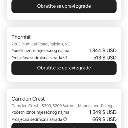
Obratite se upravi zgrade
Prikazano 0 od 0 stavki
Thornhill
7203 Plumleaf Road, Raleigh, NC
1.344 $ USD
Početni iznos mjesečnog najma
513 $ USD
Prosječna sedmična zarada
Obratite se upravi zgrade
Prikazano 0 od 0 stavki
Camden Crest
Camden Crest - 5200, 5200 Summit Manor Lane, Raleigh,
NC
1.349 $ USD
Početni iznos mjesečnog najma
669 $ USD
Prosječna sedmična zarada