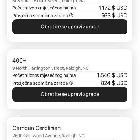
308 South Blount Street, Raleigh, NC
1.172 $ USD
Početni iznos mjesečnog najma
563 $ USD
Prosječna sedmična zarada
Obratite se upravi zgrade
Prikazano 0 od 0 stavki
400H
9 North Harrington Street, Raleigh, NC
1.540 $ USD
Početni iznos mjesečnog najma
824 $ USD
Prosječna sedmična zarada
Obratite se upravi zgrade
Prikazano 0 od 0 stavki
Camden Carolinian
2600 Glenwood Avenue, Raleigh, NC