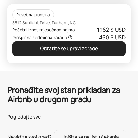
Prikazano 0 od 0 stavki
Avana 55Twelve
Posebna ponuda
5512 Sunlight Drive, Durham, NC
1.162 $ USD
Početni iznos mjesečnog najma
460 $ USD
Prosječna sedmična zarada
Obratite se upravi zgrade
Pronađite svoj stan prikladan za
Airbnb u drugom gradu
Pogledajte sve
Ne vidite svoj grad?
Upišite se na listu čekanja