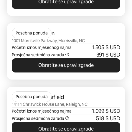
Obratite se upravi zgrade
Prikazano 0 od 0 stavki
District Collection
Posebna ponuda
1001 Morrisville Parkway, Morrisville, NC
1.505 $ USD
Početni iznos mjesečnog najma
391 $ USD
Prosječna sedmična zarada
Obratite se upravi zgrade
Prikazano 0 od 0 stavki
Columns at Wakefield
Posebna ponuda
14114 Chriswick House Lane, Raleigh, NC
1.099 $ USD
Početni iznos mjesečnog najma
518 $ USD
Prosječna sedmična zarada
Obratite se upravi zgrade