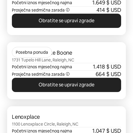
1.649 $ USD
Početni iznos mjesečnog najma
414 $ USD
Prosječna sedmična zarada
Obratite se upravi zgrade
Prikazano 0 od 0 stavki
The Marlowe Lake Boone
Posebna ponuda
1731 Tupelo Hill Lane, Raleigh, NC
1.418 $ USD
Početni iznos mjesečnog najma
664 $ USD
Prosječna sedmična zarada
Obratite se upravi zgrade
Prikazano 0 od 0 stavki
Lenoxplace
1100 Lenoxplace Circle, Raleigh, NC
1.047 $ USD
Početni iznos mjesečnog najma