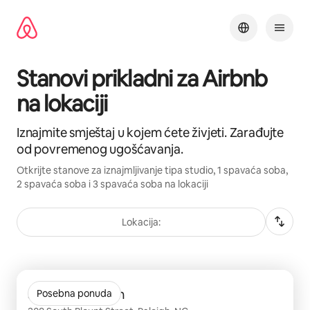
Pređi
na
sadržaj
Stanovi prikladni za Airbnb
na lokaciji
Iznajmite smještaj u kojem ćete živjeti. Zarađujte
od povremenog ugošćavanja.
Otkrijte stanove za iznajmljivanje tipa studio, 1 spavaća soba,
2 spavaća soba i 3 spavaća soba na lokaciji
Lokacija:
Prikazano 0 od 0 stavki
Skyhouse Raleigh
Posebna ponuda