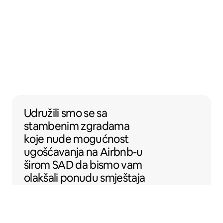
Udružili smo se sa stambenim zgradama k
Udružili smo se
sa
stambenim zgradama
koje nude mogućnost
ugošćavanja na Airbnb-u
širom SAD da bismo vam
olakšali ponudu smještaja
na Airbnb-u.
Sentral Apartments
Denver, Kolorado