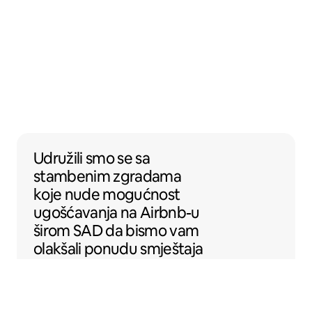
Udružili smo se sa stambenim zgradama k
Udružili smo se
sa
stambenim zgradama
koje nude mogućnost
ugošćavanja na Airbnb-u
širom SAD da bismo vam
olakšali ponudu smještaja
na Airbnb-u.
Sentral Apartments
Denver, Kolorado