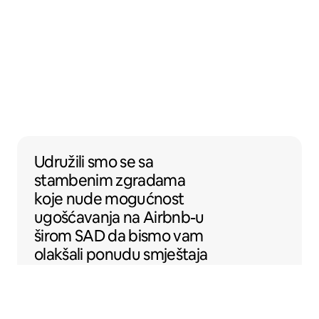
Udružili smo se sa stambenim zgradama k
Udružili smo se
sa
stambenim zgradama
koje nude mogućnost
ugošćavanja na Airbnb-u
širom SAD da bismo vam
olakšali ponudu smještaja
na Airbnb-u.
Sentral Apartments
Denver, Kolorado