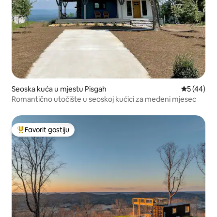
Seoska kuća u mjestu Pisgah
prosječna o
5 (44)
Romantično utočište u seoskoj kućici za medeni mjesec
Favorit gostiju
Glavni favorit gostiju