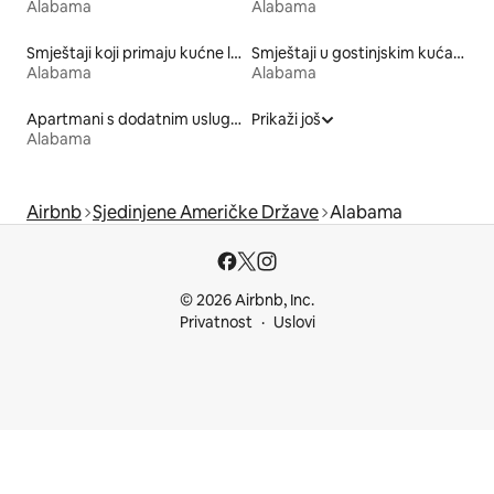
Alabama
Alabama
Smještaji koji primaju kućne ljubimce
Smještaji u gostinjskim kućama
Alabama
Alabama
Apartmani s dodatnim uslugama
Prikaži još
Alabama
Airbnb
Sjedinjene Američke Države
Alabama
© 2026 Airbnb, Inc.
Privatnost
Uslovi