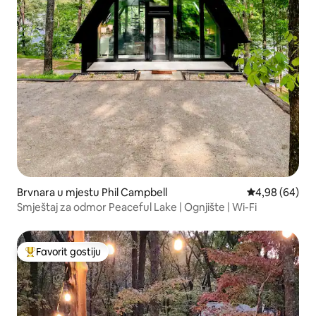
Brvnara u mjestu Phil Campbell
prosječna ocje
4,98 (64)
Smještaj za odmor Peaceful Lake | Ognjište | Wi-Fi
Favorit gostiju
Glavni favorit gostiju