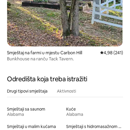
Smještaj na farmi u mjestu Carbon Hill
prosječna ocjen
4,98 (241)
Bunkhouse na ranču Tack Tavern.
Odredišta koja treba istražiti
Drugi tipovi smještaja
Aktivnosti
Smještaji sa saunom
Kuće
Alabama
Alabama
Smještaji u malim kućama
Smještaji s hidromasažnom kadom