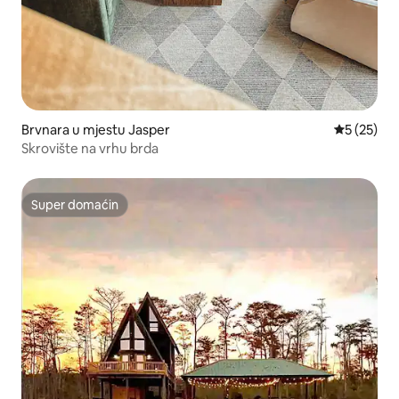
Brvnara u mjestu Jasper
prosječna 
5 (25)
Skrovište na vrhu brda
Super domaćin
Super domaćin