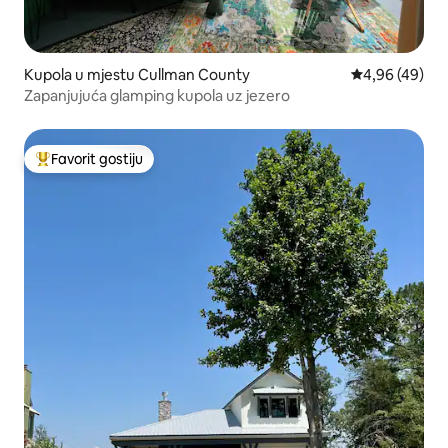
Kupola u mjestu Cullman County
prosječna ocje
4,96 (49)
Zapanjujuća glamping kupola uz jezero
Favorit gostiju
Glavni favorit gostiju