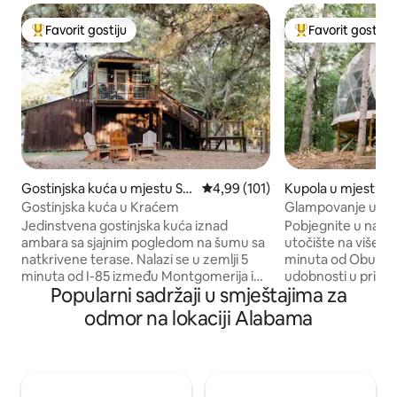
Favorit gostiju
Favorit gostiju
Glavni favorit gostiju
Glavni favorit gost
Gostinjska kuća u mjestu Sh
prosječna ocjena 4,99 od 5, rece
4,99 (101)
Kupola u mjestu D
orter
Gostinjska kuća u Kraćem
Glampovanje u Obu
Jedinstvena gostinjska kuća iznad
Pobjegnite u naše
ambara sa sjajnim pogledom na šumu sa
utočište na više o
natkrivene terase. Nalazi se u zemlji 5
minuta od Oburna.
minuta od I-85 između Montgomerija i
udobnosti u prirod
Popularni sadržaji u smještajima za
Oburna. Odlično za sezonu igara,
hidromasažnom kad
putnike kojima je potreban odmor ili
uređaja i zadivlju
odmor na lokaciji Alabama
miran odmor! Sadržaji: potpuno
metara sa slikovi
opremljena čajna kuhinja, šporet,
vas čeka uz potok,
mikrotalasna rerna, mini-frižider, toster-
kajacima i daskama 
rerna, lonci za kafu/čaj (obezbeđeni su
marine. Opustite se
organska kafa, čaj i šećer). Udobna
igraonicu Pac-Man