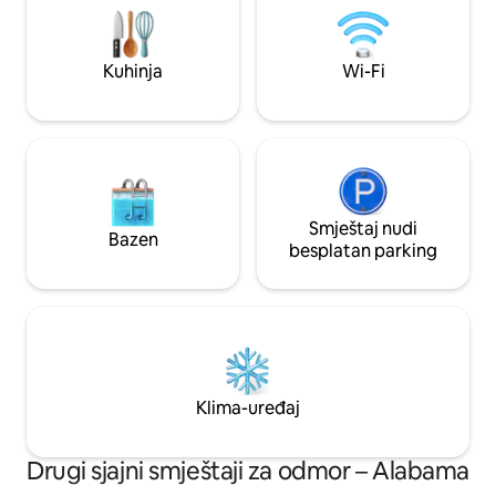
dnevna soba, TV od 50 inča, igre, Wi-Fi.
rupu za kukuruz i 
Opustite se u kupatilu sa samostojećom
romantični odmor 
kadom/kabinom za tuširanje, uključujući
naš doživljaj glam
Kuhinja
Wi-Fi
osnovnu opremu. Bračni krevet (širine
sa sjajnom prirod
150–179 cm) i udobna pamučna
posteljina.
Smještaj nudi
Bazen
besplatan parking
Klima-uređaj
Drugi sjajni smještaji za odmor – Alabama