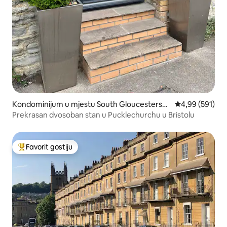
Kondominijum u mjestu South Gloucestershi
prosječna ocjen
4,99 (591)
re
Prekrasan dvosoban stan u Pucklechurchu u Bristolu
Favorit gostiju
Glavni favorit gostiju