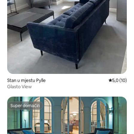
Stan u mjestu Pylle
prosječna oc
5,0 (10)
Glasto View
Super domaćin
Super domaćin