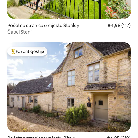
Početna stranica u mjestu Stanley
prosječna ocjen
4,98 (117)
Čapel Stenli
Favorit gostiju
Glavni favorit gostiju