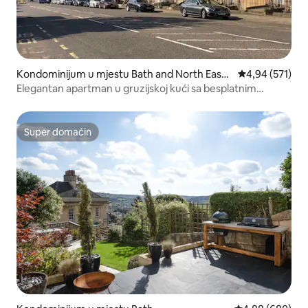
Kondominijum u mjestu Bath and North East
prosječna ocjen
4,94 (571)
Somerset
Elegantan apartman u gruzijskoj kući sa besplatnim
parkingom
Super domaćin
Super domaćin