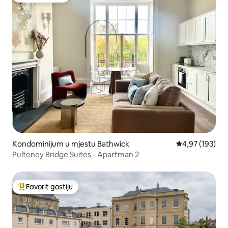
Kondominijum u mjestu Bathwick
prosječna ocjen
4,97 (193)
Pulteney Bridge Suites - Apartman 2
Favorit gostiju
Glavni favorit gostiju