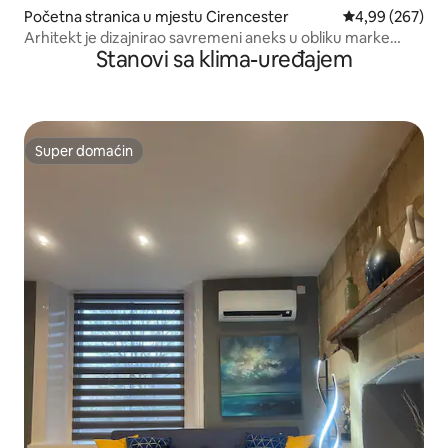
Početna stranica u mjestu Cirencester
prosječna ocjen
4,99 (267)
Arhitekt je dizajnirao savremeni aneks u obliku marke
Stanovi sa klima-uređajem
marke marke Larch.
Super domaćin
Super domaćin