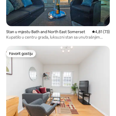
Stan u mjestu Bath and North East Somerset
prosječna ocj
4,81 (73)
Kupatilo u centru grada, luksuzni stan sa unutrašnjim
dvorištem
Favorit gostiju
Favorit gostiju