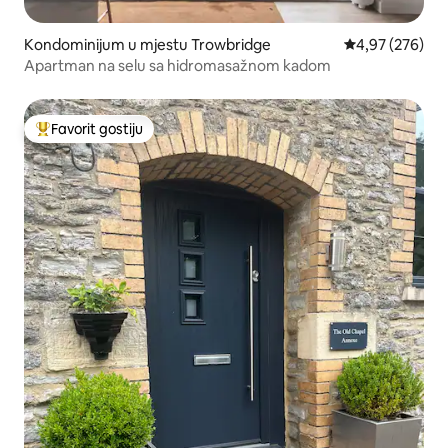
Kondominijum u mjestu Trowbridge
prosječna ocjen
4,97 (276)
Apartman na selu sa hidromasažnom kadom
Favorit gostiju
Glavni favorit gostiju