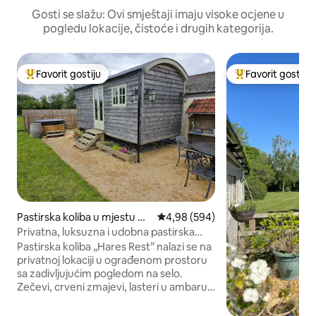
Gosti se slažu: Ovi smještaji imaju visoke ocjene u
pogledu lokacije, čistoće i drugih kategorija.
Favorit gostiju
Favorit gostiju
Glavni favorit gostiju
Glavni favorit gost
Pastirska koliba u mjestu Ch
prosječna ocjena 4,98 od 5, recen
4,98 (594)
ippenham
Privatna, luksuzna i udobna pastirska
koliba
Pastirska koliba „Hares Rest” nalazi se na
privatnoj lokaciji u ograđenom prostoru
sa zadivljujućim pogledom na selo.
Zečevi, crveni zmajevi, lasteri u ambaru i
jeleni samo su neki od divljih životinja
koje možete da vidite. Dobri pabovi na