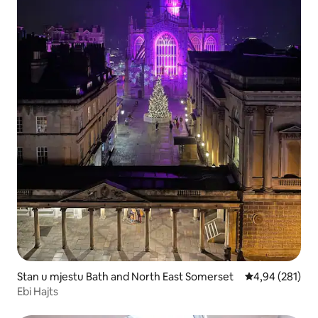
Stan u mjestu Bath and North East Somerset
prosječna ocjen
4,94 (281)
Ebi Hajts