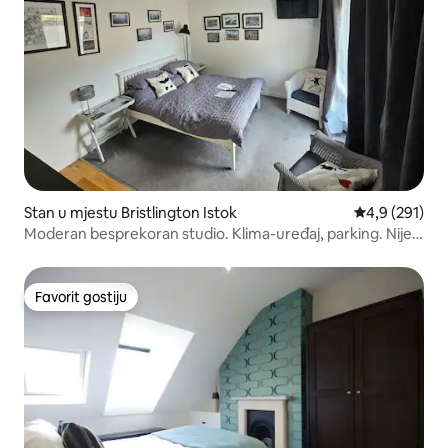
Stan u mjestu Bristlington Istok
prosječna ocje
4,9 (291)
Moderan besprekoran studio. Klima-uređaj, parking. Nije u
CAZ-u.
Favorit gostiju
Favorit gostiju