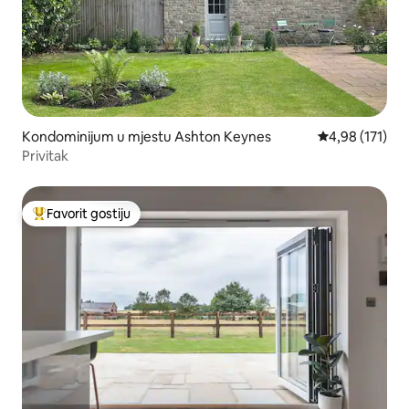
Kondominijum u mjestu Ashton Keynes
prosječna ocjen
4,98 (171)
Privitak
Favorit gostiju
Glavni favorit gostiju