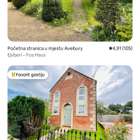
Početna stranica u mjestu Avebury
prosječna ocjen
4,91 (105)
Ejvberi – Fos Haus
Favorit gostiju
Glavni favorit gostiju