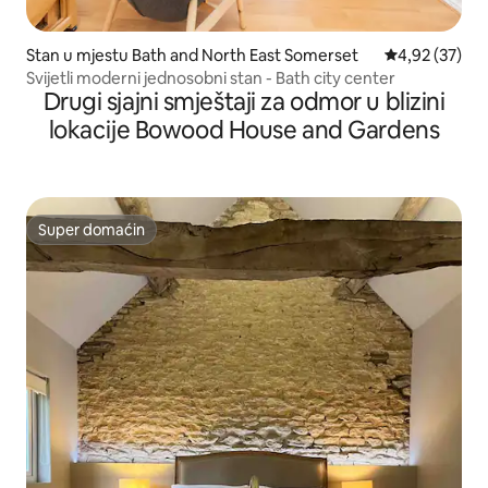
Stan u mjestu Bath and North East Somerset
prosječna ocje
4,92 (37)
Svijetli moderni jednosobni stan - Bath city center
Drugi sjajni smještaji za odmor u blizini
lokacije Bowood House and Gardens
Super domaćin
Super domaćin