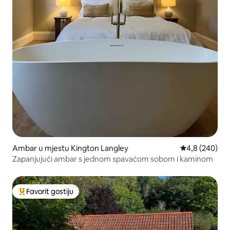
Ambar u mjestu Kington Langley
prosječna ocje
4,8 (240)
Zapanjujući ambar s jednom spavaćom sobom i kaminom
Favorit gostiju
Glavni favorit gostiju