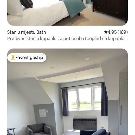
Stan u mjestu Bath
prosječna ocjen
4,95 (169)
Predivan stan u kupatilu za pet osoba (pogled na kupatilo
za četiri osobe)
Favorit gostiju
Glavni favorit gostiju