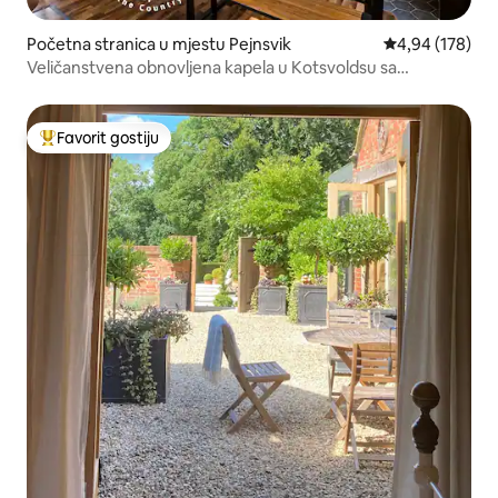
Početna stranica u mjestu Pejnsvik
prosječna ocjen
4,94 (178)
Veličanstvena obnovljena kapela u Kotsvoldsu sa
pogledom na dolinu
Favorit gostiju
Glavni favorit gostiju