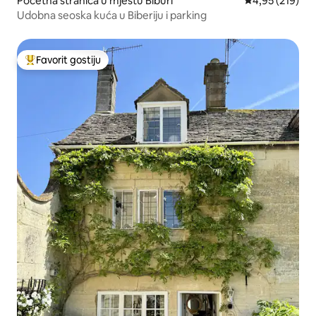
Početna stranica u mjestu Biburi
prosječna ocjen
4,95 (219)
Udobna seoska kuća u Biberiju i parking
Favorit gostiju
Glavni favorit gostiju