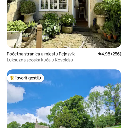
Početna stranica u mjestu Pejnsvik
prosječna ocjen
4,98 (256)
Luksuzna seoska kuća u Kovoldsu
Favorit gostiju
Glavni favorit gostiju