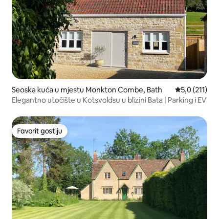
Seoska kuća u mjestu Monkton Combe, Bath
prosječna ocj
5,0 (211)
Elegantno utočište u Kotsvoldsu u blizini Bata | Parking i EV
Favorit gostiju
Favorit gostiju