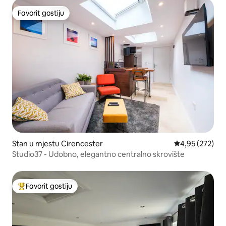
Favorit gostiju
Favorit gostiju
Stan u mjestu Cirencester
prosječna ocjen
4,95 (272)
Studio37 - Udobno, elegantno centralno skrovište
Favorit gostiju
Glavni favorit gostiju