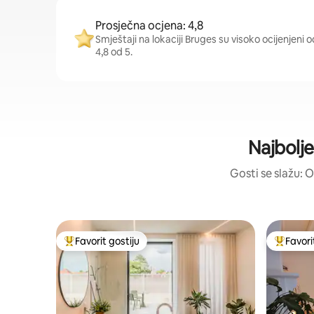
Prosječna ocjena: 4,8
Smještaji na lokaciji Bruges su visoko ocijenjeni o
4,8 od 5.
Najbolje
Gosti se slažu: O
Favorit gostiju
Favori
Glavni favorit gostiju
Glavni fa