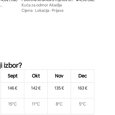
ugge
Kuća za odmor Akadija
Cijena
·
Lokacija
·
Prijava
i izbor?
Sept
Okt
Nov
Dec
146 €
142 €
135 €
163 €
15°C
11°C
8°C
5°C