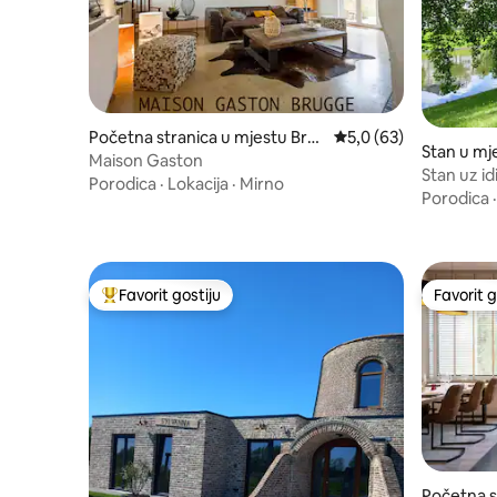
Početna stranica u mjestu Bru
prosječna ocjena 5,0 o
5,0 (63)
Stan u mj
gge
Maison Gaston
Stan uz id
Porodica
·
Lokacija
·
Mirno
Porodica
Favorit gostiju
Favorit g
Glavni favorit gostiju
Favorit g
Početna s