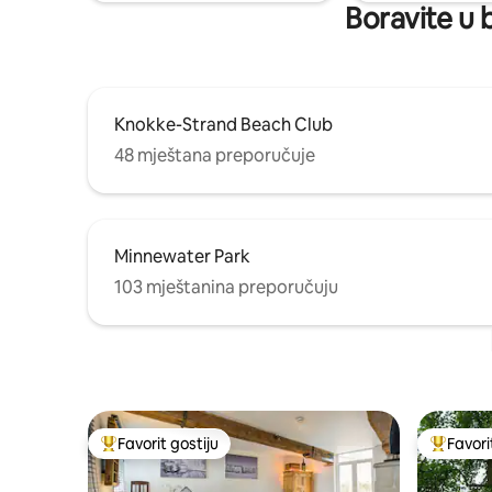
Boravite u 
Knokke-Strand Beach Club
48 mještana preporučuje
Minnewater Park
103 mještanina preporučuju
Favorit gostiju
Favori
Glavni favorit gostiju
Glavni fa