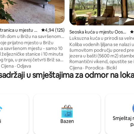
 5, recenzija: 211
tranica u mjestu Br
prosječna ocjena 4,94 od 5, recenzija: 125
4,94 (125)
Seoska kuća u mjestu Oostk
p
i tih dom u Brižu na savršenom
amp
Luksuzna kuća u prirodi sa vel
oje prijatno mjesto u Brižu
pored jezera
Koliba vodenih ljiljana se nalazi 
 savršenom mjestu - samo 10
šumovitom području pored pr
 željezničke stanice i 10 minuta
jezera u bašti (5600 m2) stambe
g trga, u pravoj četvrti Briž sa
Romantični vikend, opustite se i
barovima, restoranima i
·
Cijena
·
Odjava
tišinu na našoj plutajućoj terasi il
Cijena
·
Porodica
·
Bicikl
cama na pragu i odmah pored
sadržaji u smještajima za odmor na loka
opustite u hidromasažnoj kadi il
najljepših parkova u Brižu.
buretu (koristite besplatno) Lu
u lijepoj prostranoj spavaćoj
dekor sa svim udobnostima. Kol
onici, kupatilu, dnevnoj sobi s
nalazi na periferiji prirodnog re
 radnom stolu i malom
mnogo planinarskih i biciklističk
em dvorištu. Sve što vam treba
Istorijski gradovi Briž i Gent, kao
jući boravak u prelijepom Brižu!
nalaze se u blizini. Otkrijte ljep
da ću vam uskoro poželjeti
okruženja.
icu!
Smještaj 
i
Bazen
p