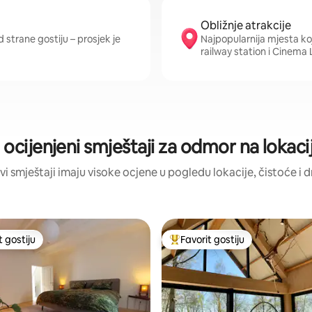
Obližnje atrakcije
d strane gostiju – prosjek je
Najpopularnija mjesta ko
railway station i Cinema 
 ocijenjeni smještaji za odmor na lokaci
vi smještaji imaju visoke ocjene u pogledu lokacije, čistoće i 
t gostiju
Favorit gostiju
vorit gostiju
Glavni favorit gostiju