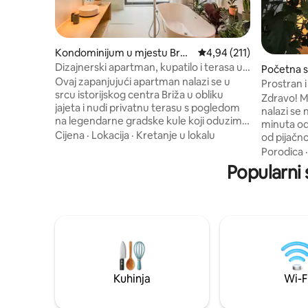
Kondominijum u mjestu Brug
prosječna ocjena 4,94 od
4,94 (211)
ge
Dizajnerski apartman, kupatilo i terasa u
Početna s
Brižu
Ovaj zapanjujući apartman nalazi se u
ugge
Prostran 
srcu istorijskog centra Briža u obliku
mjestu!
Zdravo! M
jajeta i nudi privatnu terasu s pogledom
nalazi se na
na legendarne gradske kule koji oduzima
minuta od
dah. Unutra ćete naći luksuzni bračni
Cijena
·
Lokacija
·
Kretanje u lokalu
od pijačno
krevet (širine 180–220 cm), moderno
lokalnim 
Porodica
kupatilo, frižider i JURA aparat za
prodavni
Popularni 
espreso. Dizajniran kao mirno utočište,
jednog od 
poziva vas da se opustite i napunite
Uživaćete 
baterije. Doručak nije uključen, ali u blizini
sobi, čita
ima mnogo prodavnica, kafića i
kuhinjom,
restorana. Ograničen parking (15 EUR po
spoljašnj
noćenju) dostupan je u blizini, u
za opušta
zavisnosti od raspoloživosti i po principu
Nadam se 
„ko prvi dođe, prvi dobije”.
dobrodošl
Kuhinja
Wi-F