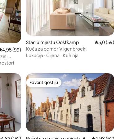
Stan u mjestu Oostkamp
prosječna ocjena 5,0 
5,0 (59)
Kuća za odmor Vilgenbroek
prosječna ocjena 4,95 od 5, recenzija: 99
4,95 (99)
Lokacija
·
Cijena
·
Kuhinja
zini
rostori
Favorit gostiju
Favorit gostiju
rosječna ocjena 4,82 od 5, recenzija: 152
4,82 (152)
Početna stranica u mjestu Br
prosječna ocjena 4,98 
4,98 (62)