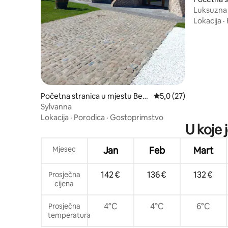
ugge
Luksuzna 
Lokacija
·
Početna stranica u mjestu Bee
prosječna ocjena 5,0 
5,0 (27)
rnem
Sylvanna
Lokacija
·
Porodica
·
Gostoprimstvo
U koje 
Mjesec
Jan
Feb
Mart
142 €
136 €
132 €
Prosječna
cijena
4°C
4°C
6°C
Prosječna
temperatura