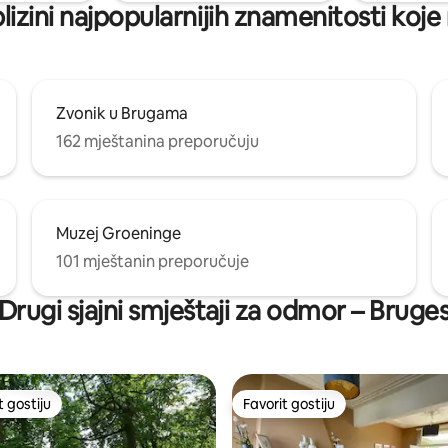
blizini najpopularnijih znamenitosti koje
Zvonik u Brugama
162 mještanina preporučuju
Muzej Groeninge
101 mještanin preporučuje
Drugi sjajni smještaji za odmor – Bruge
t gostiju
Favorit gostiju
vorit gostiju
Favorit gostiju