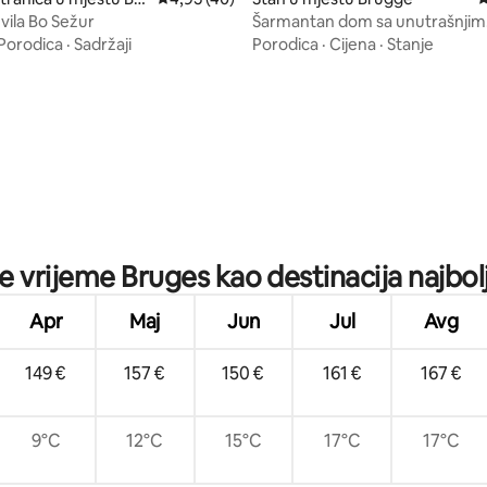
vila Bo Sežur
Šarmantan dom sa unutrašnjim
dvorištem u istorijskom centru
Porodica
·
Sadržaji
Porodica
·
Cijena
·
Stanje
od 5, recenzija: 27
je vrijeme Bruges kao destinacija najbolj
Apr
Maj
Jun
Jul
Avg
149 €
157 €
150 €
161 €
167 €
9°C
12°C
15°C
17°C
17°C