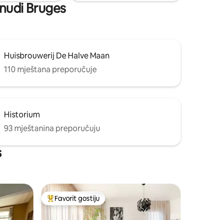
 nudi Bruges
Huisbrouwerij De Halve Maan
110 mještana preporučuje
Historium
93 mještanina preporučuju
s
Favorit gostiju
Glavni favorit gostiju