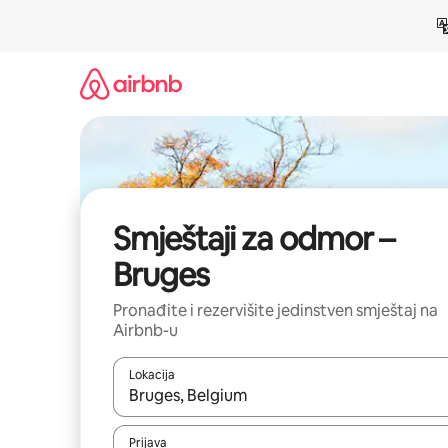
Pređi
na
sadržaj
Smještaji za odmor –
Bruges
Pronađite i rezervišite jedinstven smještaj na
Airbnb-u
Lokacija
Kad su rezultati dostupni, možete da se krećete kr
Prijava