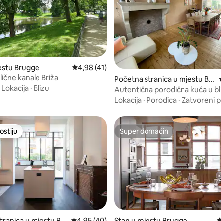
d 5, recenzija: 63
estu Brugge
prosječna ocjena 4,98 od 5, recenzija: 41
4,98 (41)
ilične kanale Briža
Početna stranica u mjestu Br
·
Lokacija
·
Blizu
ugge
Autentična porodična kuća u bli
kanala
Lokacija
·
Porodica
·
Zatvoreni p
ostiju
Super domaćin
ostiju
Super domaćin
tranica u mjestu Br
prosječna ocjena 4,95 od 5, recenzija: 40
4,95 (40)
Stan u mjestu Brugge
p