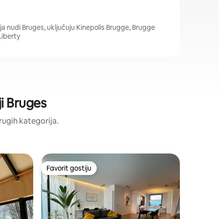
ja nudi Bruges, uključuju Kinepolis Brugge, Brugge
Liberty
ji Bruges
drugih kategorija.
Gostinjsk
Favorit gostiju
Favori
Favorit gostiju
Glavni f
uges
Gostinjsk
MaisonMid
od 95 m²
trgovačkoj
centru Br