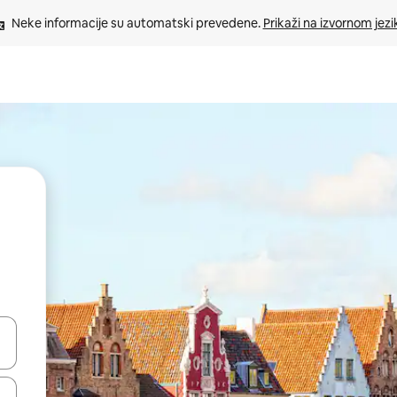
Neke informacije su automatski prevedene. 
Prikaži na izvornom jezi
oz njih pomoću strelica nagore i nadolje, kao i da ih istražujte dodirom