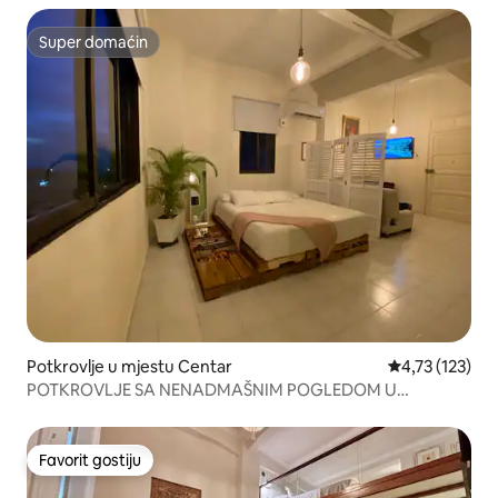
Super domaćin
Super domaćin
Potkrovlje u mjestu Centar
prosječna ocje
4,73 (123)
POTKROVLJE SA NENADMAŠNIM POGLEDOM U
ISTORIJSKOM CENTRU.
Favorit gostiju
Favorit gostiju