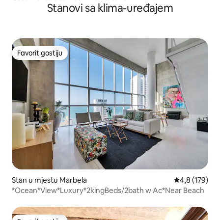
Stanovi sa klima-uređajem
Favorit gostiju
Favorit gostiju
Stan u mjestu Marbela
prosječna ocje
4,8 (179)
*Ocean*View*Luxury*2kingBeds/2bath w Ac*Near Beach