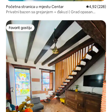
Početna stranica u mjestu Centar
prosječna ocjen
4,92 (228)
Privatni bazen sa grejanjem + đakuzi | Grad opasan
zidinama iz kolonijalnog doba
Favorit gostiju
Favorit gostiju