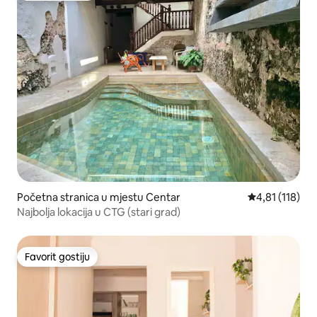
Početna stranica u mjestu Centar
prosječna ocje
4,81 (118)
Najbolja lokacija u CTG (stari grad)
Favorit gostiju
Favorit gostiju