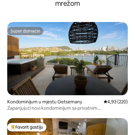
mrežom
Super domaćin
Super domaćin
Kondominijum u mjestu Getsemany
prosječna ocjen
4,93 (220)
Zapanjujući novi kondominijum sa privatnim
krovom/starim gradom
Favorit gostiju
Glavni favorit gostiju