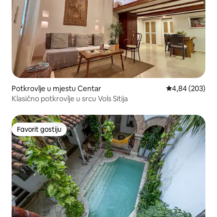
Potkrovlje u mjestu Centar
prosječna ocjen
4,84 (203)
Klasično potkrovlje u srcu Vols Sitija
Favorit gostiju
Favorit gostiju