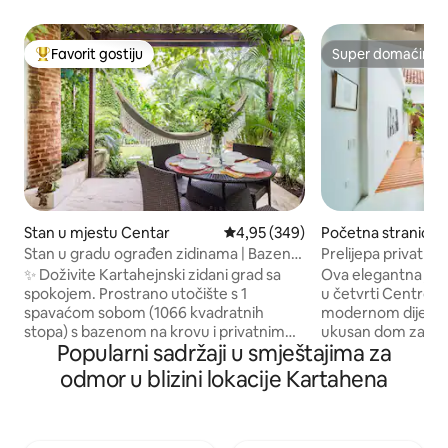
Favorit gostiju
Super domaćin
Glavni favorit gostiju
Super domaćin
Stan u mjestu Centar
prosječna ocjena 4,95 od 5, rece
4,95 (349)
Početna stranica u
an Dijego
Stan u gradu ograđen zidinama | Bazen
Prelijepa privatna
na krovu + privatna bašta
Historiku, bazen.
✨ Doživite Kartahejnski zidani grad sa
Ova elegantna jedi
spokojem. Prostrano utočište s 1
u četvrti Centro H
spavaćom sobom (1066 kvadratnih
modernom dijelu Sa
stopa) s bazenom na krovu i privatnim
ukusan dom za rom
Popularni sadržaji u smještajima za
vrtom - nekoliko koraka od trga Plaza
Ovaj objekat nudi 
San Diego i tržnog centra La Serrezuela.
bazen, malu teras
odmor u blizini lokacije Kartahena
Uživajte u klima-uređaju, brzom Wi-Fi-ju,
koktele uz zalazak
toploj vodi i elegantnom uređenju.
gdje je to potreb
Domaćin je Airbnb-ov lider zajednice u
ugošćavanja za 5 
Kartaheni i Super domaćin (višeod300
odličnih barova i r