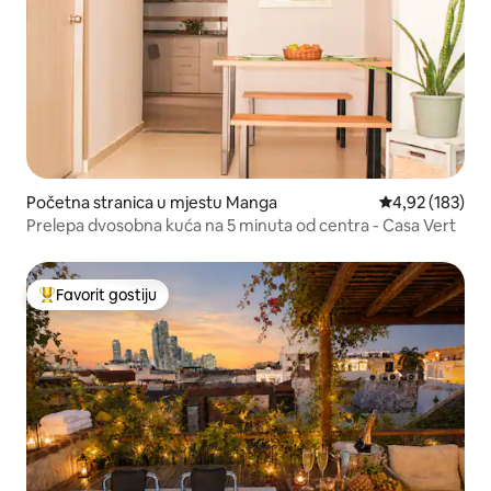
Početna stranica u mjestu Manga
prosječna ocjen
4,92 (183)
Prelepa dvosobna kuća na 5 minuta od centra - Casa Vert
Favorit gostiju
Glavni favorit gostiju