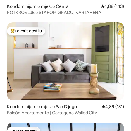
Kondominijum u mjestu Centar
prosječna ocjen
4,88 (143)
POTKROVLJE u STAROM GRADU, KARTAHENA
Favorit gostiju
Glavni favorit gostiju
Kondominijum u mjestu San Dijego
prosječna ocjen
4,89 (131)
Balcón Apartamento | Cartagena Walled City