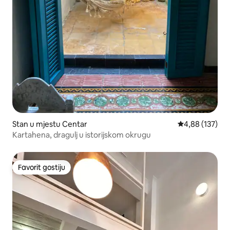
Stan u mjestu Centar
prosječna ocjen
4,88 (137)
Kartahena, dragulj u istorijskom okrugu
Favorit gostiju
Favorit gostiju