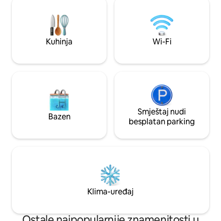
recenzija, 4,95⭐). Pouzdan, omiljen i
elegantni istorijsk
najbolje ocijenjen - rezervišite svoj
prepun je odličnih 
odmor u starom gradu danas! Sada
plafona, drvenih g
možete da rezervišete ✨ ograničene
kupatila i kvalitetn
Kuhinja
Wi-Fi
datume za ekskluzivne cijene i VIP
lokalne savjete. Probudite se uz istoriju,
luksuz i karipski šarm.
Smještaj nudi
Bazen
besplatan parking
Klima-uređaj
Ostale najpopularnije znamenitosti u