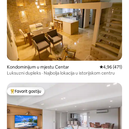
Kondominijum u mjestu Centar
prosječna ocjen
4,96 (471)
Luksuzni dupleks · Najbolja lokacija u istorijskom centru
Favorit gostiju
Glavni favorit gostiju