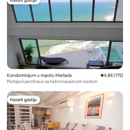
Favorit gostiju
Favorit gostiju
Kondominijum u mjestu Marbela
prosječna ocjen
4,86 (175)
Plutajući penthaus sa hidromasažnom kadom
Favorit gostiju
Favorit gostiju