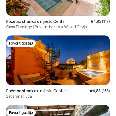
Početna stranica u mjestu Centar
prosječna ocje
4,93 (117)
Casa Flamingo | Privatni bazen u Walled Cityju
Favorit gostiju
Favorit gostiju
Početna stranica u mjestu Centar
prosječna ocjen
4,88 (153)
začarana kuća
Favorit gostiju
Favorit gostiju