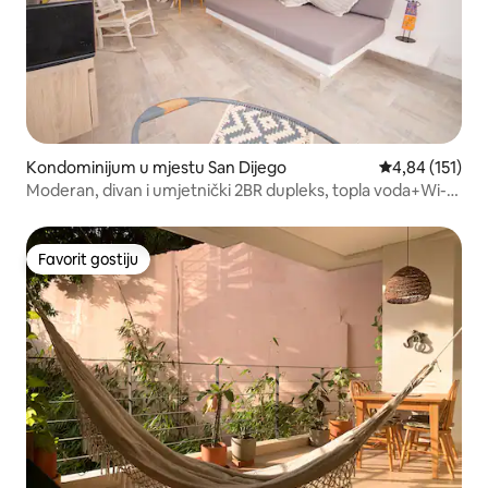
Kondominijum u mjestu San Dijego
prosječna ocjen
4,84 (151)
Moderan, divan i umjetnički 2BR dupleks, topla voda+Wi-
Fi+ klima-uređaj
Favorit gostiju
Favorit gostiju