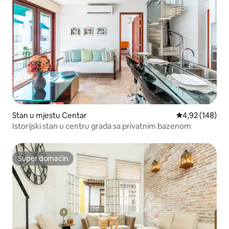
Stan u mjestu Centar
prosječna ocjen
4,92 (148)
Istorijski stan u centru grada sa privatnim bazenom
Super domaćin
Super domaćin