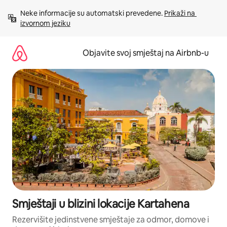
Pređi
Neke informacije su automatski prevedene. 
Prikaži na 
na
izvornom jeziku
sadržaj
Objavite svoj smještaj na Airbnb-u
Smještaji u blizini lokacije Kartahena
Rezervišite jedinstvene smještaje za odmor, domove i