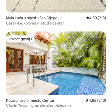
Mala kuća u mjestu San Dijego
prosječna ocjen
4,89 (218)
Casa FiGi, kolonijalni studio centar
Favorit gostiju
Favorit gostiju
Kuća u nizu u mjestu Centar
prosječna ocjen
4,88 (243)
Vila de Tovar – grad okružen zidinama