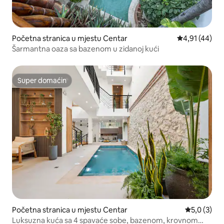
Početna stranica u mjestu Centar
prosječna ocje
4,91 (44)
Šarmantna oaza sa bazenom u zidanoj kući
Super domaćin
Super domaćin
Početna stranica u mjestu Centar
prosječna o
5,0 (3)
Luksuzna kuća sa 4 spavaće sobe, bazenom, krovnom