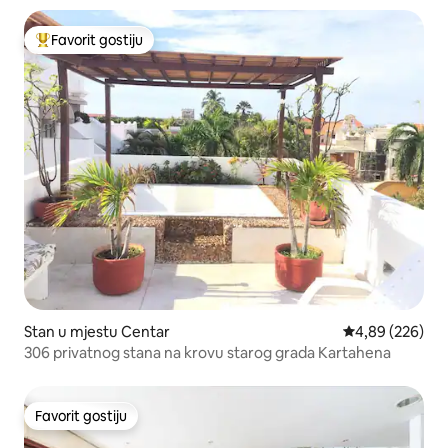
Favorit gostiju
Glavni favorit gostiju
Stan u mjestu Centar
prosječna ocjen
4,89 (226)
306 privatnog stana na krovu starog grada Kartahena
Favorit gostiju
Favorit gostiju