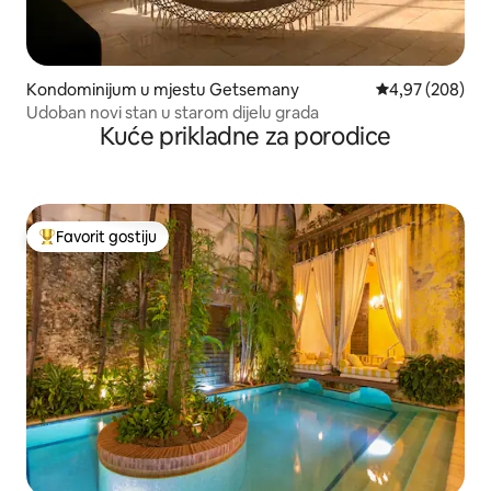
Kondominijum u mjestu Getsemany
prosječna ocjen
4,97 (208)
Udoban novi stan u starom dijelu grada
Kuće prikladne za porodice
Favorit gostiju
Glavni favorit gostiju