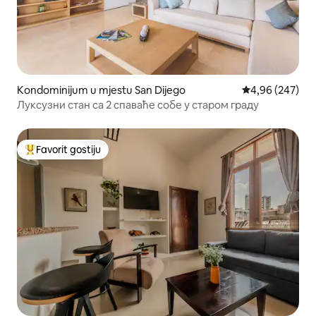
Kondominijum u mjestu San Dijego
prosječna ocjen
4,96 (247)
Луксузни стан са 2 спаваће собе у старом граду
Favorit gostiju
Glavni favorit gostiju