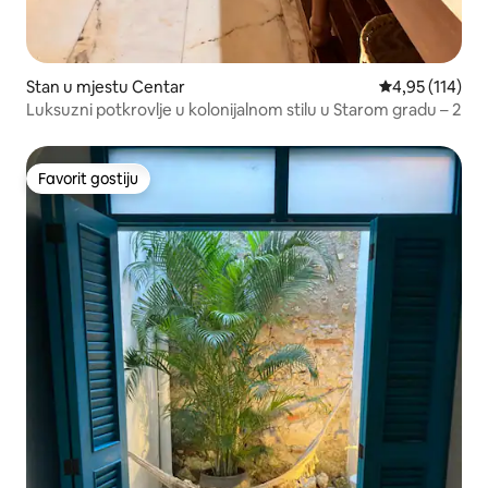
Stan u mjestu Centar
prosječna ocjen
4,95 (114)
Luksuzni potkrovlje u kolonijalnom stilu u Starom gradu – 2
Favorit gostiju
Favorit gostiju