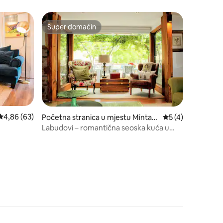
Super domaćin
Super domaćin
prosječna ocjena 4,86 od 5, recenzija: 63
4,86 (63)
Početna stranica u mjestu Mintar
prosječna ocjena 5
5 (4)
o
Labudovi – romantična seoska kuća u
Mintaru