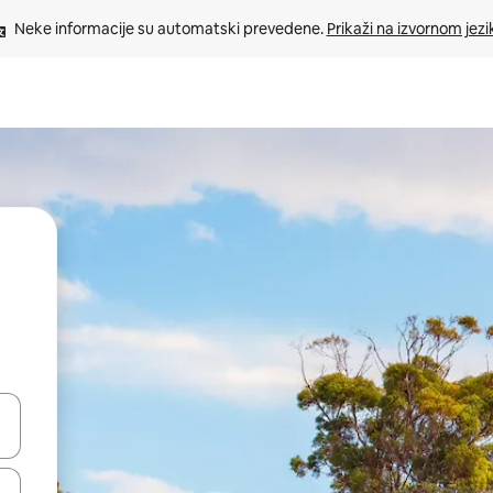
Neke informacije su automatski prevedene. 
Prikaži na izvornom jezi
oz njih pomoću strelica nagore i nadolje, kao i da ih istražujte dodirom