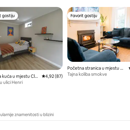
t gostiju
Favorit gostiju
vorit gostiju
Favorit gostiju
Početna stranica u mjestu Cl
are
Tajna koliba smokve
d 5, recenzija: 83
a kuća u mjestu Clar
prosječna ocjena 4,92 od 5, recenzija: 87
4,92 (87)
u ulici Henri
larnije znamenitosti u blizini