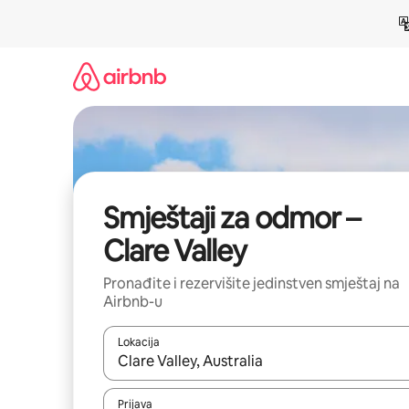
Pređi
na
sadržaj
Smještaji za odmor –
Clare Valley
Pronađite i rezervišite jedinstven smještaj na
Airbnb-u
Lokacija
Kad su rezultati dostupni, možete da se krećete kr
Prijava