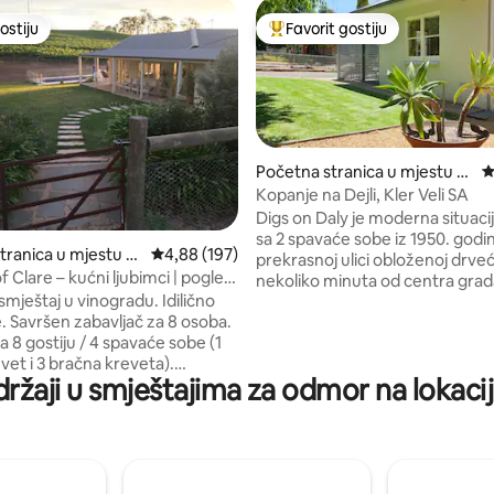
ostiju
Favorit gostiju
ostiju
Glavni favorit gostiju
Početna stranica u mjestu Cl
p
are
Kopanje na Dejli, Kler Veli SA
Digs on Daly je moderna situacij
sa 2 spavaće sobe iz 1950. godi
 5, recenzija: 168
tranica u mjestu Cl
prosječna ocjena 4,88 od 5, recenzija: 197
4,88 (197)
prekrasnoj ulici obloženoj dr
f Clare – kućni ljubimci | pogled
nekoliko minuta od centra grad
d | ognjište
mještaj u vinogradu. Idilično
Opustite se i opustite u udobn
. Savršen zabavljač za 8 osoba.
suncem obasjanom salonu ili uži
 8 gostiju / 4 spavaće sobe (1
čaši vina u području Alfresko. P
vet i 3 bračna kreveta).
glavnom ulicom i istražite lokal
ržaji u smještajima za odmor na lokacij
ja karaktera i modernog.
prodavnice, restorane, pijace i ka
rase za opuštanje. Bazen u
se vozite biciklom na stazi Riesl
. RC Ducted klima-uređaj.
posjećuju legendarna podrumsk
 5 hektara do meandera. 2
Bez obzira na vaš izbor, Digs on 
žnje do grada, restorana,
savršeno mesto za boravak dok
il i vinarije svetske klase.
dolini Kler.