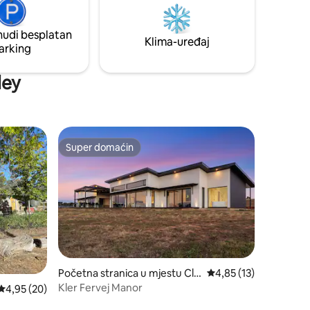
tipa, sa čajnom kuhinjom opremljenom
indukcionom pločom za kuvanje sa
nudi besplatan
jednim gorionikom i mikrotalasnom
Klima-uređaj
arking
pećnicom.
ley
Super domaćin
Super domaćin
Početna stranica u mjestu Cla
prosječna ocjena 4,85 
4,85 (13)
re
Kler Fervej Manor
prosječna ocjena 4,95 od 5, recenzija: 20
4,95 (20)