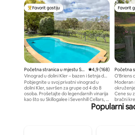
Favorit gostiju
Favorit g
Glavni favorit gostiju
Favorit g
Početna stranica u mjestu Se
prosječna ocjena 4,9 od
4,9 (168)
Početna s
venhill
are
Vinograd u dolini Kler – bazen i šetnja do
O'Briens o
vinarija
na vinogra
Pobjegnite u svoj privatni vinograd u
Moderan s
dolini Kler, savršen za grupe od 4 do 8
okruženje
osoba. Prošetajte do legendarnih vinarija
Cene su za
kao što su Skillogalee i Sevenhill Cellars, a
bračni kre
Popularni sad
zatim se vratite da se opustite pored
Kombinaci
bazena, uživate u dugačkim ručkovima i
Široke te
opuštate se pored ognjišta ili uz pogled
prizemlju
na vinovu lozu. Smješten među vrtovima
Ognjište.
i otvorenim travnjacima, ovaj smještaj
minuta vo
nudi 4 spavaće sobe, 2 kupatila, potpuno
RieslingTra