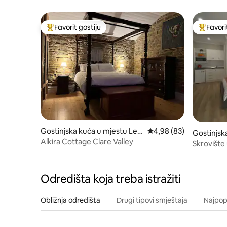
Riesling
Favorit gostiju
Favori
Glavni favorit gostiju
Glavni fa
Gostinjska kuća u mjestu Lea
prosječna ocjena 4,98 o
4,98 (83)
Gostinjsk
singham
Alkira Cottage Clare Valley
e
Skrovište 
Odredišta koja treba istražiti
Obližnja odredišta
Drugi tipovi smještaja
Najpopu