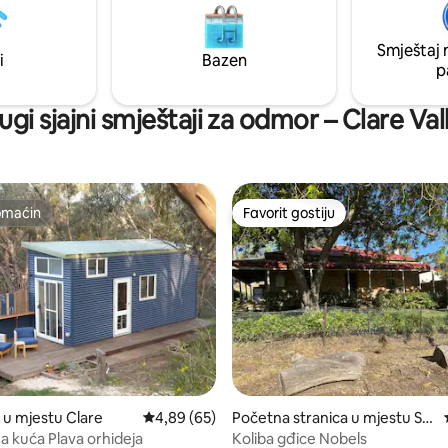
parkinga. Prikladno za porodice
prostor za djecu. Kućni ljubimci
Smještaj 
. Nevjerovatno gledanje zvezda
i
Bazen
p
noći. Savršeno mesto za
!
ugi sjajni smještaji za odmor – Clare Val
omaćin
Favorit gostiju
omaćin
Favorit gostiju
od 5, recenzija: 37
 u mjestu Clare
prosječna ocjena 4,89 od 5, recenzija: 65
4,89 (65)
Početna stranica u mjestu Sp
ring Farm
na kuća Plava orhideja
Koliba gđice Nobels