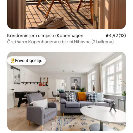
Kondominijum u mjestu Kopenhagen
prosječna ocj
4,92 (13)
Čisti šarm Kopenhagena u blizini Nihavna (2 balkona)
Favorit gostiju
Glavni favorit gostiju