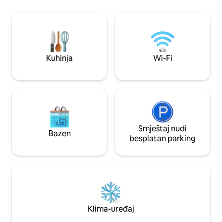
korisnička podrška 24/7 • Rana prijava i
visoki plafoni, sa
kasna odjava (na zahtjev uz dodatnu
Istorijsko imanje 
naknadu) • Svaki prostor se
nekadašnje pozorište Ovaj smješ
profesionalno čisti u skladu sa našim
takođe savršen za
standardom „Besprekorno čisto“ od 80
poslovne boravke du
koraka prije vašeg dolaska.
Kuhinja
Wi-Fi
Smještaj nudi
Bazen
besplatan parking
Klima-uređaj