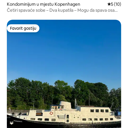
Kondominijum u mjestu Kopenhagen
prosječna 
5 (10)
Četiri spavaće sobe – Dva kupatila – Mogu da spava osam
osoba
Favorit gostiju
Favorit gostiju