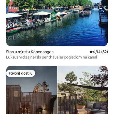
Stan u mjestu Kopenhagen
prosječna ocje
4,94 (52)
Luksuzni dizajnerski penthaus sa pogledom na kanal
Favorit gostiju
Favorit gostiju