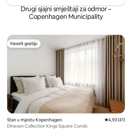
Drugi sjajni smještaji za odmor –
Copenhagen Municipality
Favorit gostiju
Favorit gostiju
Stan u mjestu Kopenhagen
prosječna ocj
4,93 (41)
Dinesen Collection Kings Square Condo