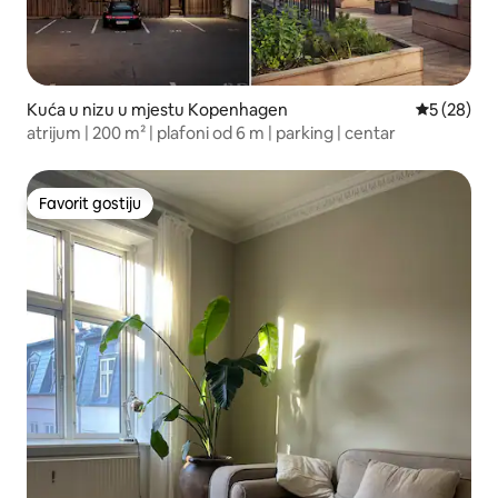
Kuća u nizu u mjestu Kopenhagen
prosječna o
5 (28)
atrijum | 200 m² | plafoni od 6 m | parking | centar
Favorit gostiju
Favorit gostiju