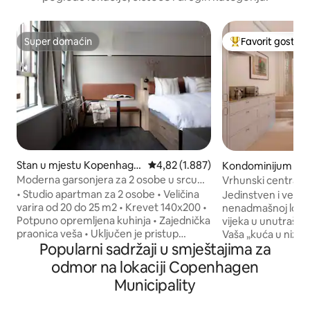
Super domaćin
Favorit gostiju
Super domaćin
Glavni favorit gost
Stan u mjestu Kopenhage
prosječna ocjena 4,82 od 5, recenz
4,82 (1.887)
Kondominijum u m
n
penhagen
Moderna garsonjera za 2 osobe u srcu
Vrhunski centralni 
Østerbroa
apartman / umjetni
• Studio apartman za 2 osobe • Veličina
Jedinstven i velič
varira od 20 do 25 m2 • Krevet 140x200 •
nenadmašnoj lokaci
Potpuno opremljena kuhinja • Zajednička
vijeka u unutraš
praonica veša • Uključen je pristup
Vaša „kuća u nizu”
Popularni sadržaji u smještajima za
lokalnoj teretani • Prostirke za jogu • Brzi
sporedne ulice. Luksuzni luksuz koji se
Wi-Fi • Smart TV • Ostava za prtljag •
prostire na 140 m2
odmor na lokaciji Copenhagen
Dječji krevetac je dostupan (na zahtjev) •
luksuznom stanu u 
Municipality
Prostor za zajednički rad • Zajednička
Fusion Art Gallery
krovna terasa • Beskontaktni pristup i
ručno izrađena kuh