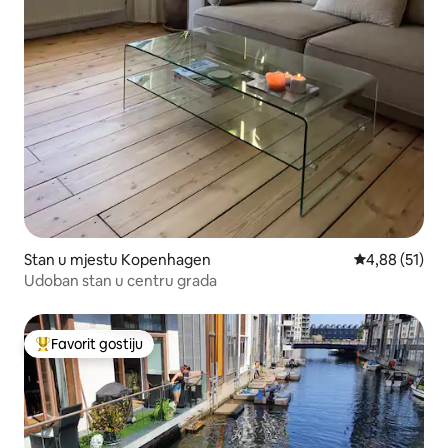
Stan u mjestu Kopenhagen
prosječna ocje
4,88 (51)
Udoban stan u centru grada
Favorit gostiju
Glavni favorit gostiju