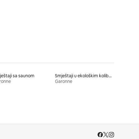
eštaji sa saunom
Smještaji u ekološkim kolibama u prirodi
ronne
Garonne