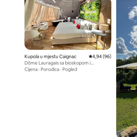
Kupola u mjestu Caignac
prosječna ocjena 4,94 o
4,94 (96)
Dôme Lauragais sa bioskopom i
hidromasažnom kadom
Cijena
·
Porodica
·
Pogled