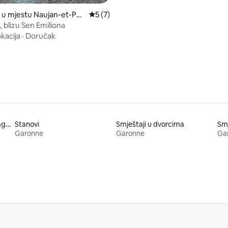
 u mjestu Naujan-et-Pos
prosječna ocjena 5 od 5, recenzija: 7
5 (7)
 blizu Sen Emiliona
kacija
·
Doručak
Smještaji s WC šoljom prilagođene visine
Stanovi
Smještaji u dvorcima
Smj
Garonne
Garonne
Ga