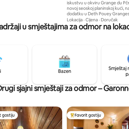
iskustvu u okviru Grange du Pčr
tim, 50 metara dalje, stići ćete
novoj seoskoj planinskoj kući, 
ak raja, pravu čahuru na 2 nivoa.
dodatku u Deth Pouey Granges
risti od: - Džakuzi - Terasa -
Apsolutno panoramski pogled 
Lokacija
·
Cijena
·
Doručak
a kuhinja - Smart TV -
adržaji u smještajima za odmor na loka
sobe i ograđenu baštu, kao i sau
ima-uređaj - Tuš kabina u
spoljni tuš. Bezbedna gospodar
rine 150-
zgrada za bicikl i skije. Klima ur
sobama. 2 spavaće sobe svaka 
kupatilom. Prostran smeštaj za
Avanturistički krevetac za dete 
.Elec punjač. Vrlo kvalitetne usl
Smještaj 
i
Bazen
p
rugi sjajni smještaji za odmor – Garon
t gostiju
Favorit gostiju
vorit gostiju
Glavni favorit gostiju