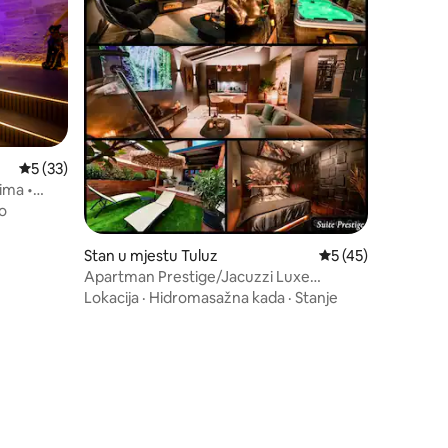
prosječna ocjena 5 od 5, recenzija: 33
5 (33)
ima •
o
Stan u mjestu Tuluz
prosječna ocjena 5 
5 (45)
Apartman Prestige/Jacuzzi Luxe
Rooftop
Lokacija
·
Hidromasažna kada
·
Stanje