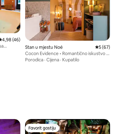
prosječna ocjena 4,98 od 5, recenzija: 46
4,98 (46)
sa
Stan u mjestu Noé
prosječna ocjena 5 
5 (67)
Cocon Evidence • Romantično iskustvo •
Terasa
Porodica
·
Cijena
·
Kupatilo
Favorit gostiju
Favorit gostiju