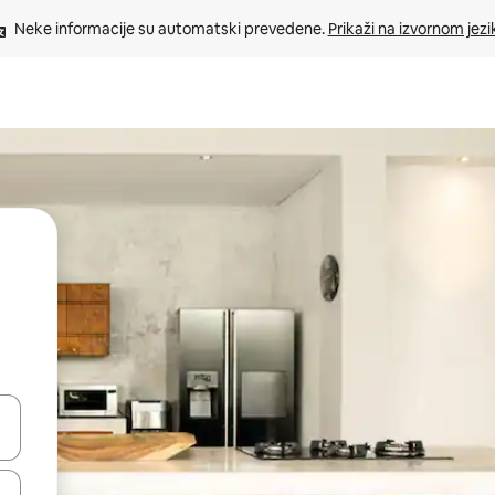
Neke informacije su automatski prevedene. 
Prikaži na izvornom jezi
oz njih pomoću strelica nagore i nadolje, kao i da ih istražujte dodirom