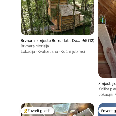
Brvnara u mjestu Bernadets-Des
prosječna ocjena 5 
5 (12)
sus
Brvnara Merisija
Lokacija
·
Kvalitet sna
·
Kućni ljubimci
Smještaj 
Koliba pl
udobnost 
Lokacija
·
Favorit gostiju
Favorit g
Glavni favorit gostiju
Favorit g