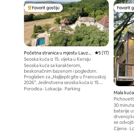
Favorit gostiju
Favorit g
Glavni favorit gostiju
Favorit g
Početna stranica u mjestu Lauze
prosječna ocjena 5 
5 (17)
rte
Seoska kuća iz 15. vijeka u Kersiju
Seoska kuća sa karakterom,
beskonačnim bazenom i pogledom.
Proglašen za „Najljepši gite u Francuskoj
2026”. Jedinstvena seoska kuća iz 15.
veka, potpuno renovirana 2025. godine,
Porodica
·
Lokacija
·
Parking
Mala kuća
koja spaja autentičnost, fine materijale i
s-sur-Aus
Pichouett
vrhunsku udobnost. Četiri apartmana,
@DOMAIN
svaki sa privatnim kupatilom/WC-om,
30 minuta
klima-uređajem, podnim grijanjem i
baterije u
potpuno opremljenom kuhinjom.
drvenoj kolibi. 🌳
Panoramski pogled, terase, vrt, šuma i
se odvojit
golubarnik. Samo 3 minute od Lauzertea,
jedinstven t
Cijena
·
Lo
sela pod zaštitom države. Elegancija, mir i
parkirate