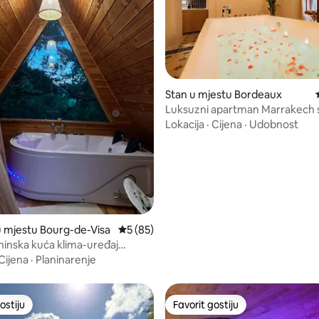
Stan u mjestu Bordeaux
Luksuzni apartman Marrakech 
od 5, recenzija: 12
đakuzijem i stolom za masažu
Lokacija
·
Cijena
·
Udobnost
u mjestu Bourg-de-Visa
prosječna ocjena 5 od 5, recenzija: 85
5 (85)
aninska kuća klima-uređaj
intimnost priroda spa
Cijena
·
Planinarenje
ostiju
Favorit gostiju
ostiju
Favorit gostiju