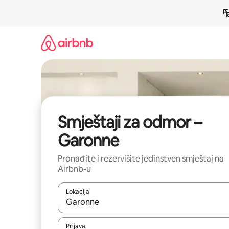
Pređi
na
sadržaj
Smještaji za odmor –
Garonne
Pronađite i rezervišite jedinstven smještaj na
Airbnb-u
Lokacija
Kad su rezultati dostupni, možete da se krećete kr
Prijava