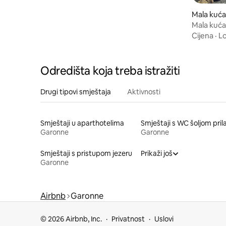
Mala kuća
tiac
Mala kuća,
Cijena
·
Lo
Odredišta koja treba istražiti
Drugi tipovi smještaja
Aktivnosti
Smještaji u aparthotelima
Garonne
Garonne
Smještaji s pristupom jezeru
Prikaži još
Garonne
Airbnb
Garonne
© 2026 Airbnb, Inc.
Privatnost
Uslovi