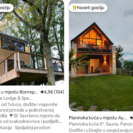
ostiju
Favorit gostiju
ostiju
Glavni favorit gostiju
od 5, recenzija: 17
 u mjestu Bonrepo
prosječna ocjena 4,96 od 5, recenzija: 104
4,96 (104)
sonnelle
e Lodge & Spa
_pichouette
 od Tuluza, dođite i napunite
sred prirode u jedinstvenoj
 Savršeno mjesto da
Planinska kuća u mjestu Ayr
p
e od svakodnevnice i podijelite
os-Arbouix
Planinska kuća 5*. Sauna. Pano
renutak kao par❤️. Nakon što
kacija
·
Spoljašnji prostori
Klima-uređaj. Električni termina
Dođite i uživajte u osvježavaj
 automobil, otkrićete naše