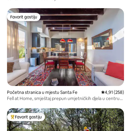
Favorit gostiju
Favorit gostiju
Početna stranica u mjestu Santa Fe
prosječna ocjen
4,91 (258)
Fell at Home, smještaj prepun umjetničkih djela u centru
grada.
Favorit gostiju
Glavni favorit gostiju