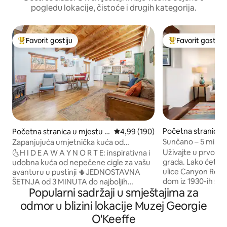
pogledu lokacije, čistoće i drugih kategorija.
Favorit gostiju
Favorit gostiju
Glavni favorit gostiju
Glavni favorit gost
Početna stranica u
Početna stranica u mjestu S
prosječna ocjena 4,99 od 5, rece
4,99 (190)
anta Fe
anta Fe
Sunčano – 5 min. P
Zapanjujuća umjetnička kuća od
dvorište sa kami
nepečene cigle – odlična lokacija za
Uživajte u prvokl
🌜H I D E A W A Y N O R T E: inspirativna i
šetnju
grada. Lako ćete st
udobna kuća od nepečene cigle za vašu
ulice Canyon Rd. P
avanturu u pustinji 🌵JEDNOSTAVNA
dom iz 1930-ih sa
ŠETNJA od 3 MINUTA do najboljih
Popularni sadržaji u smještajima za
sadržajima za kuv
restorana, barova, kafića, butika,
krevetima i postelj
bioskopa, poljoprivrednih i zanatskih
odmor u blizini lokacije Muzej Georgie
detaljima. Klima-u
pijaca u Santa Feu. 🌵Voz direktno iz ABQ
O'Keeffe
brzi Wi-Fi, (3) TV-a
+ preskočite iznajmljeni automobil 🌵