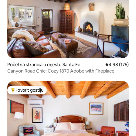
Početna stranica u mjestu Santa Fe
prosječna ocjen
4,98 (175)
Canyon Road Chic: Cozy 1870 Adobe with Fireplace
Favorit gostiju
Glavni favorit gostiju