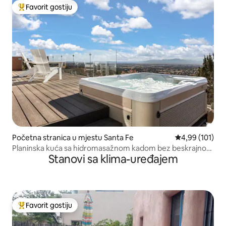
Favorit gostiju
Glavni favorit gostiju
Početna stranica u mjestu Santa Fe
prosječna ocjen
4,99 (101)
Planinska kuća sa hidromasažnom kadom bez beskrajnog
Stanovi sa klima-uređajem
pogleda
Favorit gostiju
Glavni favorit gostiju