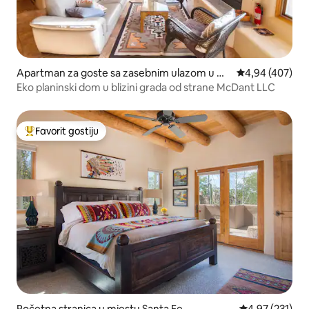
Apartman za goste sa zasebnim ulazom u mj
prosječna ocjen
4,94 (407)
estu Santa Fe
Eko planinski dom u blizini grada od strane McDant LLC
Favorit gostiju
Glavni favorit gostiju
Početna stranica u mjestu Santa Fe
prosječna ocjen
4,97 (231)