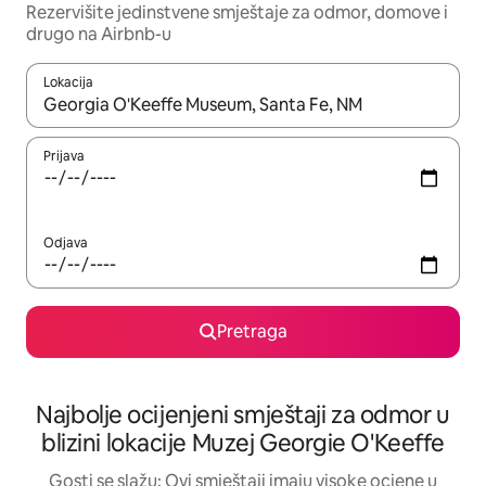
Rezervišite jedinstvene smještaje za odmor, domove i
drugo na Airbnb-u
Lokacija
Kad su rezultati dostupni, možete da se krećete kroz njih pomoću 
Prijava
Odjava
Pretraga
Najbolje ocijenjeni smještaji za odmor u
blizini lokacije Muzej Georgie O'Keeffe
Gosti se slažu: Ovi smještaji imaju visoke ocjene u