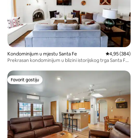
Kondominijum u mjestu Santa Fe
prosječna ocjen
4,95 (384)
Prekrasan kondominijum u blizini istorijskog trga Santa Fe
Plaza!
Favorit gostiju
Favorit gostiju