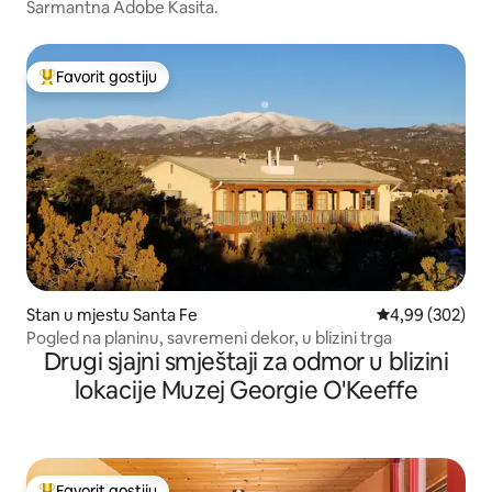
Šarmantna Adobe Kasita.
Favorit gostiju
Glavni favorit gostiju
Stan u mjestu Santa Fe
prosječna ocjen
4,99 (302)
Pogled na planinu, savremeni dekor, u blizini trga
Drugi sjajni smještaji za odmor u blizini
lokacije Muzej Georgie O'Keeffe
Favorit gostiju