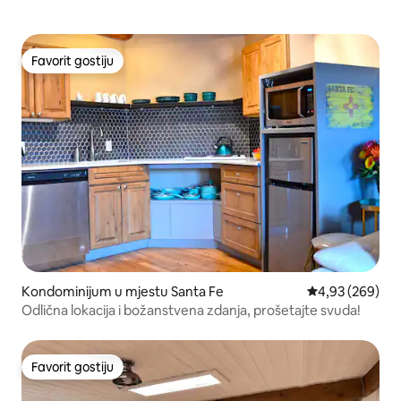
Favorit gostiju
Favorit gostiju
Kondominijum u mjestu Santa Fe
prosječna ocjen
4,93 (269)
Odlična lokacija i božanstvena zdanja, prošetajte svuda!
Favorit gostiju
Favorit gostiju