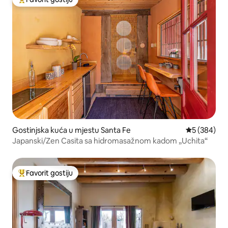
Glavni favorit gostiju
Gostinjska kuća u mjestu Santa Fe
prosječna oc
5 (384)
Japanski/Zen Casita sa hidromasažnom kadom „Uchita“
Favorit gostiju
Glavni favorit gostiju