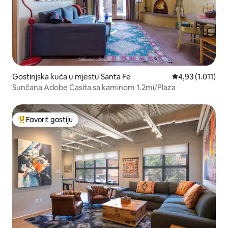
Gostinjska kuća u mjestu Santa Fe
prosječna ocjena
4,93 (1.011)
Sunčana Adobe Casita sa kaminom 1.2mi/Plaza
Favorit gostiju
Glavni favorit gostiju