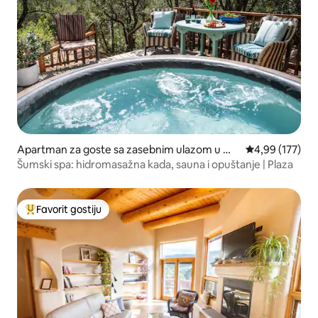
Apartman za goste sa zasebnim ulazom u mj
prosječna ocjen
4,99 (177)
estu Santa Fe
Šumski spa: hidromasažna kada, sauna i opuštanje | Plaza
Favorit gostiju
Glavni favorit gostiju