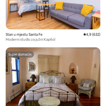
Stan u mjestu Santa Fe
prosječna ocje
4,9 (632)
Moderni studio za južni Kapitol
Super domaćin
Super domaćin