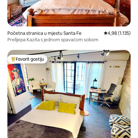
Početna stranica u mjestu Santa Fe
prosječna ocjena
4,98 (1.135)
Prelijepa Kazita s jednom spavaćom sobom
Favorit gostiju
Glavni favorit gostiju