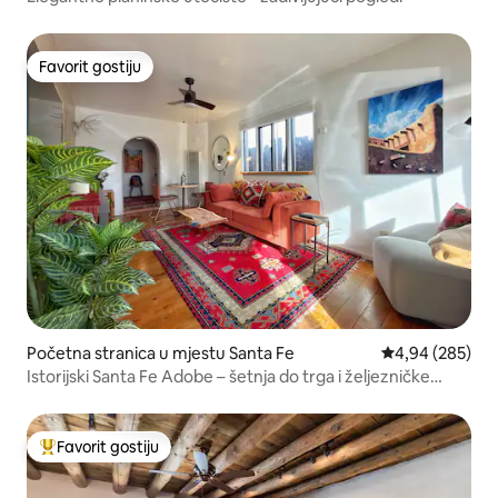
Favorit gostiju
Favorit gostiju
Početna stranica u mjestu Santa Fe
prosječna ocjen
4,94 (285)
Istorijski Santa Fe Adobe – šetnja do trga i željezničke
stanice!
Favorit gostiju
Glavni favorit gostiju