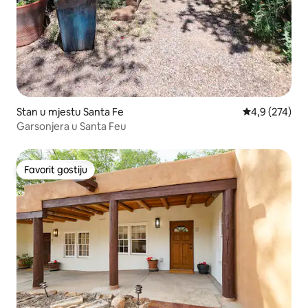
Stan u mjestu Santa Fe
prosječna ocje
4,9 (274)
Garsonjera u Santa Feu
Favorit gostiju
Favorit gostiju