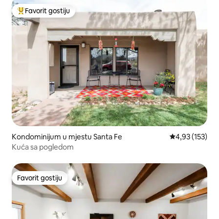
Favorit gostiju
Glavni favorit gostiju
Kondominijum u mjestu Santa Fe
prosječna ocjen
4,93 (153)
Kuća sa pogledom
Favorit gostiju
Favorit gostiju