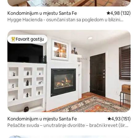
Kondominijum u mjestu Santa Fe
prosječna ocjen
4,98 (132)
Hygge Hacienda - osunčani stan sa pogledom u blizini
centra grada
Favorit gostiju
Glavni favorit gostiju
Kondominijum u mjestu Santa Fe
prosječna ocje
4,93 (151)
Pešačite svuda – unutrašnje dvorište – bračni krevet (širok
180–220 cm) – klima-uređaj