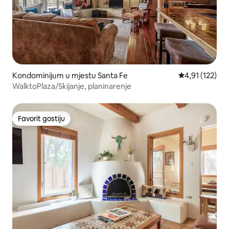
Kondominijum u mjestu Santa Fe
prosječna ocje
4,91 (122)
WalktoPlaza/Skijanje, planinarenje
Favorit gostiju
Favorit gostiju