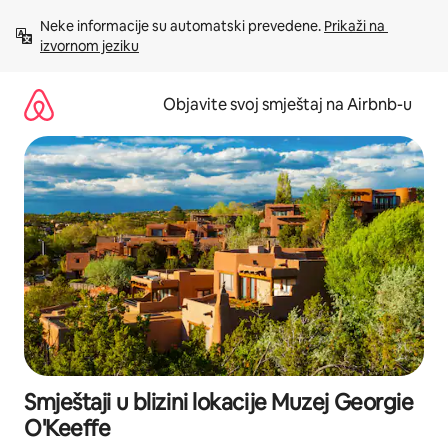
Pređi
Neke informacije su automatski prevedene. 
Prikaži na 
na
izvornom jeziku
sadržaj
Objavite svoj smještaj na Airbnb-u
Smještaji u blizini lokacije Muzej Georgie
O'Keeffe