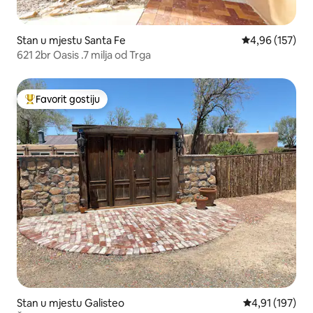
Stan u mjestu Santa Fe
prosječna ocjen
4,96 (157)
621 2br Oasis .7 milja od Trga
Favorit gostiju
Glavni favorit gostiju
Stan u mjestu Galisteo
prosječna ocjen
4,91 (197)