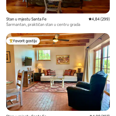
Stan u mjestu Santa Fe
prosječna ocjen
4,84 (299)
Šarmantan, praktičan stan u centru grada
Favorit gostiju
Glavni favorit gostiju