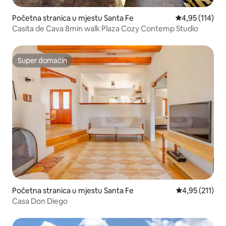
Početna stranica u mjestu Santa Fe
prosječna ocjen
4,95 (114)
Casita de Cava 8min walk Plaza Cozy Contemp Studio
Super domaćin
Super domaćin
Početna stranica u mjestu Santa Fe
prosječna ocje
4,95 (211)
Casa Don Diego