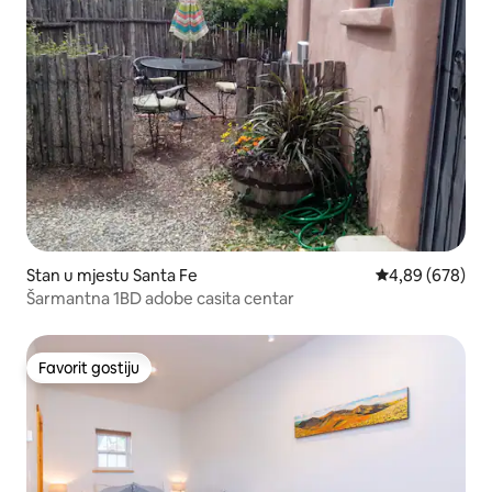
Stan u mjestu Santa Fe
prosječna ocjen
4,89 (678)
Šarmantna 1BD adobe casita centar
Favorit gostiju
Favorit gostiju