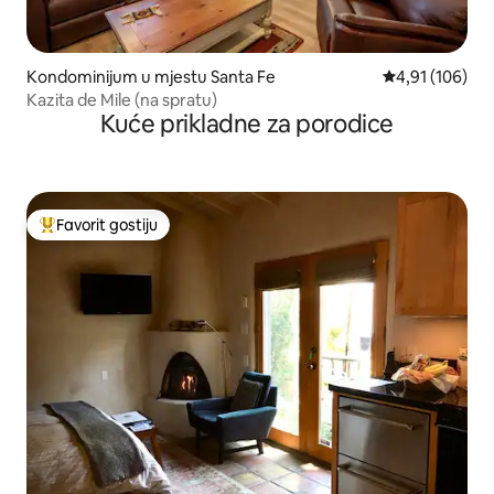
Kondominijum u mjestu Santa Fe
prosječna ocjen
4,91 (106)
Kazita de Mile (na spratu)
Kuće prikladne za porodice
Favorit gostiju
Glavni favorit gostiju