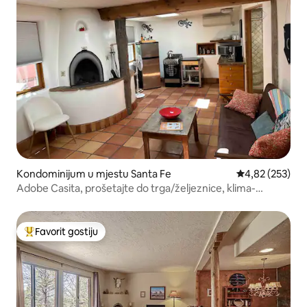
Kondominijum u mjestu Santa Fe
prosječna ocjen
4,82 (253)
Adobe Casita, prošetajte do trga/željeznice, klima-
uređaj+grijanje
Favorit gostiju
Glavni favorit gostiju