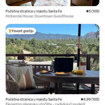
Početna stranica u mjestu Santa Fe
prosječna oc
5 (109)
McKenzie House: Downtown Guesthouse
Favorit gostiju
Glavni favorit gostiju
Početna stranica u mjestu Santa Fe
prosječna ocjen
4,99 (100)
Elegantno planinsko utočište - zadivljujući pogledi