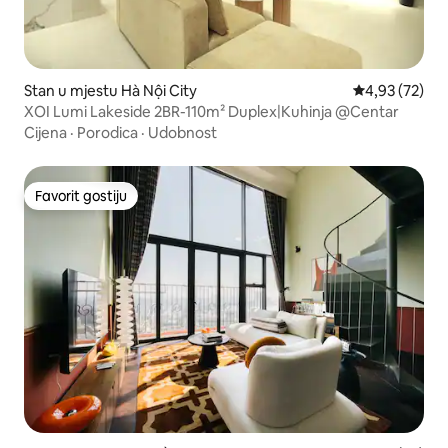
Stan u mjestu Hà Nội City
prosječna ocje
4,93 (72)
XOI Lumi Lakeside 2BR-110m² Duplex|Kuhinja @Centar
Cijena
·
Porodica
·
Udobnost
Favorit gostiju
Favorit gostiju