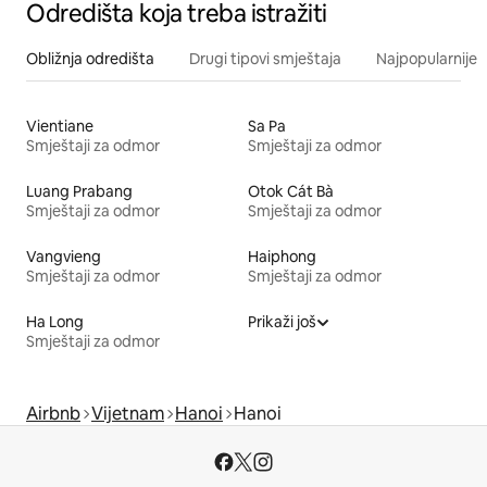
Odredišta koja treba istražiti
Obližnja odredišta
Drugi tipovi smještaja
Najpopularnije z
Vientiane
Sa Pa
Smještaji za odmor
Smještaji za odmor
Luang Prabang
Otok Cát Bà
Smještaji za odmor
Smještaji za odmor
Vangvieng
Haiphong
Smještaji za odmor
Smještaji za odmor
Ha Long
Prikaži još
Smještaji za odmor
Airbnb
Vijetnam
Hanoi
Hanoi