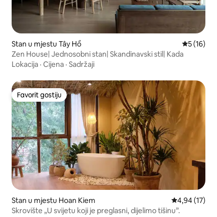
Stan u mjestu Tây Hồ
prosječna 
5 (16)
Zen House| Jednosobni stan| Skandinavski stil| Kada
Lokacija
·
Cijena
·
Sadržaji
Favorit gostiju
Favorit gostiju
Stan u mjestu Hoan Kiem
prosječna ocje
4,94 (17)
Skrovište „U svijetu koji je preglasni, dijelimo tišinu”.