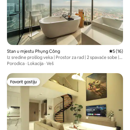
Stan u mjestu Phụng Công
prosječna 
5 (16)
Iz sredine prošlog veka | Prostor za rad | 2 spavaće sobe |
Pogled na zalazak sunca
Porodica
·
Lokacija
·
Veš
Favorit gostiju
Favorit gostiju