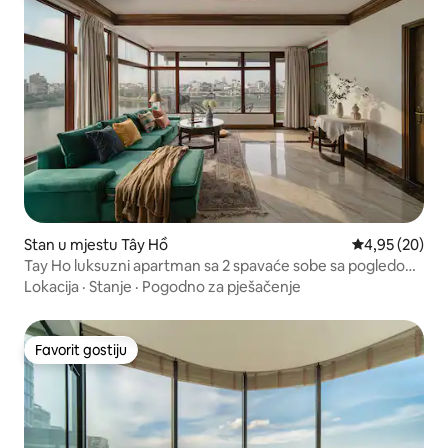
Stan u mjestu Tây Hồ
prosječna ocje
4,95 (20)
Tay Ho luksuzni apartman sa 2 spavaće sobe sa pogledom
na jezero
Lokacija
·
Stanje
·
Pogodno za pješačenje
Favorit gostiju
Favorit gostiju