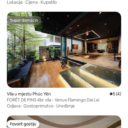
Lokacija
·
Cijena
·
Kupatilo
Super domaćin
Super domaćin
Vila u mjestu Phúc Yên
prosječna
5 (4)
FORÊT DE PINS 4br vila - Venus Flamingo Dai Lai
Odjava
·
Gostoprimstvo
·
Uređenje
Favorit gostiju
Favorit gostiju