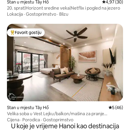
Stan u mjestu Tây Hồ
prosječna ocje
4,97 (30)
20. sprat|Horizont sredine veka|Netflix i pogled na jezero
Lokacija
·
Gostoprimstvo
·
Blizu
Favorit gostiju
Glavni favorit gostiju
Stan u mjestu Tây Hồ
prosječna o
5 (46)
Velika soba u Vest Lejku/balkon/mašina za pranje
veša/kuhinja/lift 6.1
Cijena
·
Porodica
·
Gostoprimstvo
U koje je vrijeme Hanoi kao destinacija