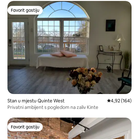
Favorit gostiju
Favorit gostiju
Stan u mjestu Quinte West
prosječna ocjen
4,92 (164)
Privatni ambijent s pogledom na zaliv Kinte
Favorit gostiju
Favorit gostiju