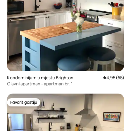
Kondominijum u mjestu Brighton
prosječna ocje
4,95 (65)
Glavni apartman - apartman br. 1
Favorit gostiju
Favorit gostiju