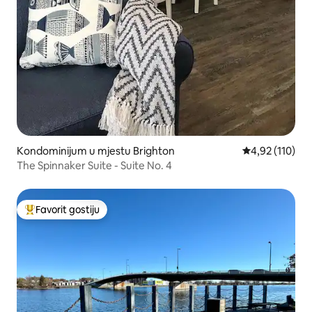
Kondominijum u mjestu Brighton
prosječna ocjen
4,92 (110)
The Spinnaker Suite - Suite No. 4
Favorit gostiju
Glavni favorit gostiju