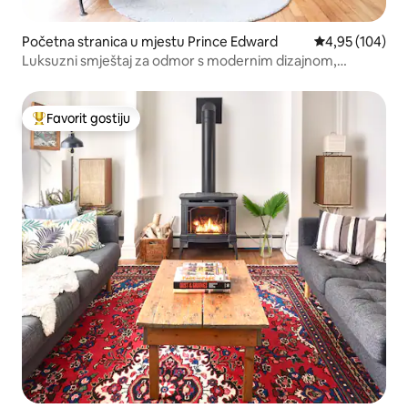
Početna stranica u mjestu Prince Edward
prosječna ocjen
4,95 (104)
Luksuzni smještaj za odmor s modernim dizajnom,
bazenom i hidromasažnom kadom
Favorit gostiju
Glavni favorit gostiju