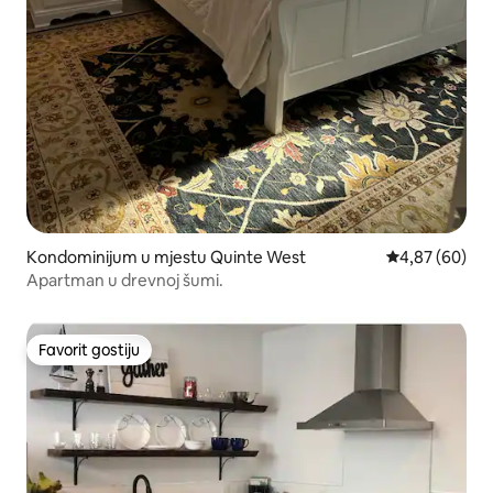
Kondominijum u mjestu Quinte West
prosječna ocje
4,87 (60)
Apartman u drevnoj šumi.
Favorit gostiju
Favorit gostiju