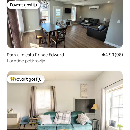
Favorit gostiju
Favorit gostiju
Stan u mjestu Prince Edward
prosječna ocje
4,93 (98)
Loretino potkrovlje
Favorit gostiju
Glavni favorit gostiju