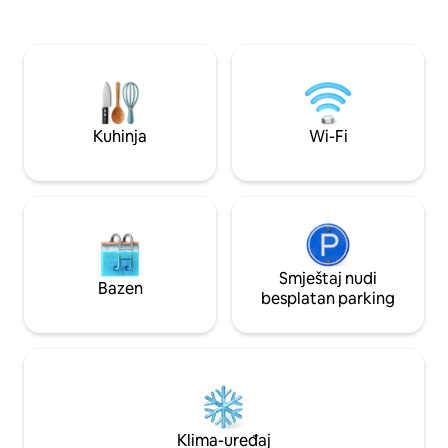
Dana Viktorije do Dana zahvalnosti. Na
Hinterland (u nepo
nekoliko minuta od vinarija okruga Princa
Grange i Trail Estat
Edvarda i Konsekona, sa brzim Starlink
takođe u blizini. 
internetom, namjenskim radnim
do Velingtona i 10
prostorom, ognjištem, dječjim igralištem
parka Nort Bič. PEC STA licenca: ST-
i punjačem za električna vozila. Idealno
2020-0142 VRLO BRZ WI-FI
za porodice, parove i ljude koji rade na
Ponosan/ponosna
Kuhinja
Wi-Fi
daljinu, a žele privatnost i pogled.
Smještaj nudi
Bazen
besplatan parking
Klima-uređaj