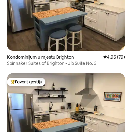
Kondominijum u mjestu Brighton
prosječna ocje
4,96 (79)
Spinnaker Suites of Brighton - Jib Suite No. 3
Favorit gostiju
Glavni favorit gostiju