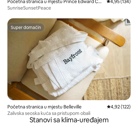
Početna stranica u mjestu Prince Edward Cou
prosječna ocjen
4,95 (134)
nty
SunriseSunsetPeace
Super domaćin
Super domaćin
Početna stranica u mjestu Belleville
prosječna ocjen
4,92 (122)
Zalivska seoska kuća sa pristupom obali
Stanovi sa klima-uređajem