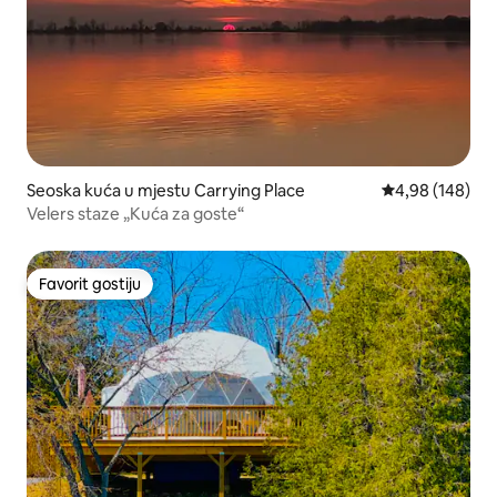
Seoska kuća u mjestu Carrying Place
prosječna ocjen
4,98 (148)
Velers staze „Kuća za goste“
Favorit gostiju
Favorit gostiju