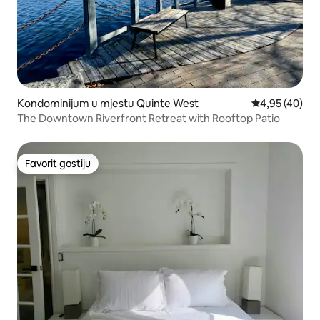
Kondominijum u mjestu Quinte West
prosječna ocje
4,95 (40)
The Downtown Riverfront Retreat with Rooftop Patio
Favorit gostiju
Favorit gostiju