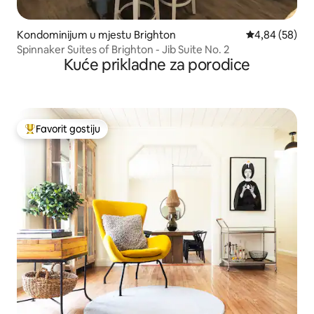
Kondominijum u mjestu Brighton
prosječna ocje
4,84 (58)
Spinnaker Suites of Brighton - Jib Suite No. 2
Kuće prikladne za porodice
Favorit gostiju
Glavni favorit gostiju