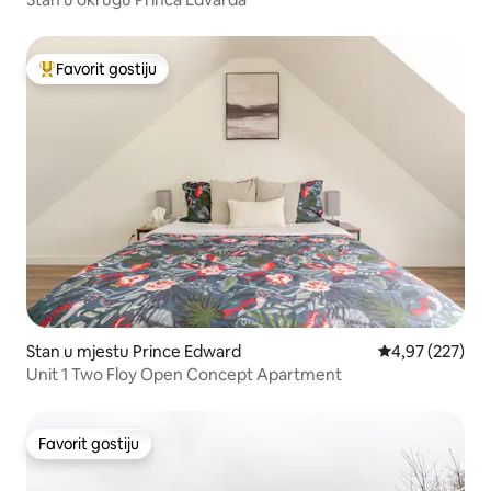
Favorit gostiju
Glavni favorit gostiju
Stan u mjestu Prince Edward
prosječna ocjen
4,97 (227)
Unit 1 Two Floy Open Concept Apartment
Favorit gostiju
Favorit gostiju