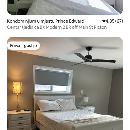
Kondominijum u mjestu Prince Edward
prosječna ocje
4,85 (67)
Centar (jedinica B): Modern 2 BR off Main St Picton
Favorit gostiju
Favorit gostiju