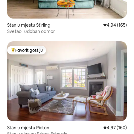
Stan u mjestu Stirling
prosječna ocjen
4,94 (165)
Svetao i udoban odmor
Favorit gostiju
Glavni favorit gostiju
Stan u mjestu Picton
prosječna ocjen
4,97 (160)
Stan u okrugu Princa Edvarda