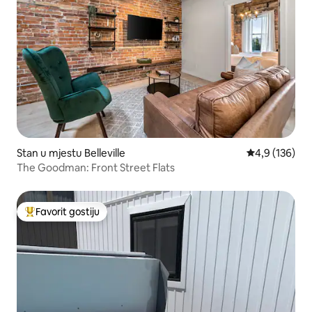
Stan u mjestu Belleville
prosječna ocje
4,9 (136)
The Goodman: Front Street Flats
Favorit gostiju
Glavni favorit gostiju