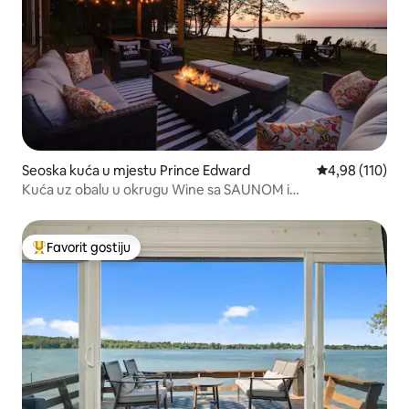
Seoska kuća u mjestu Prince Edward
prosječna ocjen
4,98 (110)
Kuća uz obalu u okrugu Wine sa SAUNOM i
HIDROMASAŽNOM KADOM
Favorit gostiju
Glavni favorit gostiju