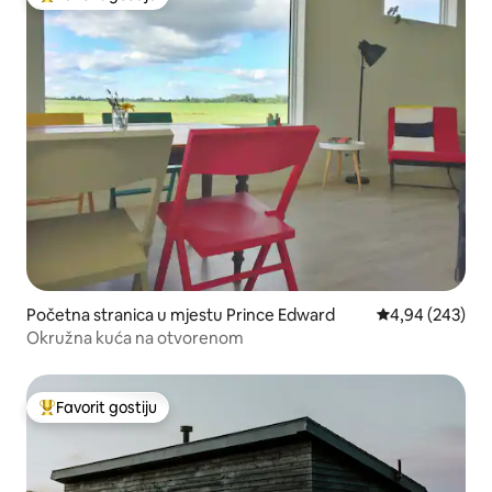
Glavni favorit gostiju
Početna stranica u mjestu Prince Edward
prosječna ocjen
4,94 (243)
Okružna kuća na otvorenom
Favorit gostiju
Glavni favorit gostiju