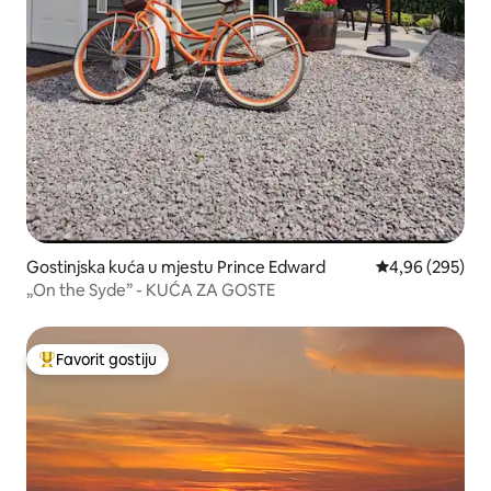
Gostinjska kuća u mjestu Prince Edward
prosječna ocjen
4,96 (295)
„On the Syde” - KUĆA ZA GOSTE
Favorit gostiju
Glavni favorit gostiju