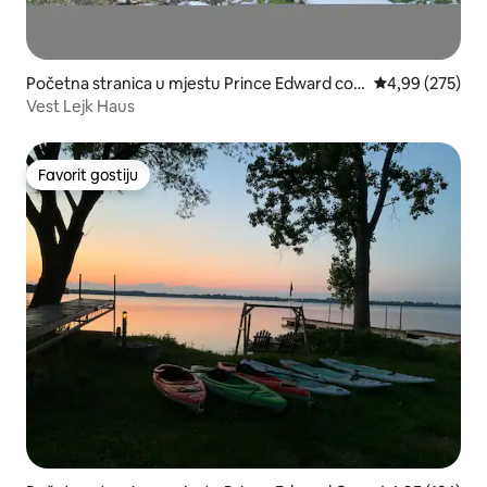
Početna stranica u mjestu Prince Edward cou
prosječna ocjen
4,99 (275)
nty
Vest Lejk Haus
Favorit gostiju
Favorit gostiju