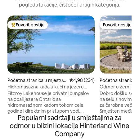
pogledu lokacije, čistoće i drugih kategorija.
Favorit gostiju
Favorit gostiju
Glavni favorit gostiju
Favorit gostiju
Početna stranica u mjestu P
prosječna ocjena 4,98 od 5, rece
4,98 (234)
Početna stranica u
rince Edward
ince Edward
Hidromasažna kada u kući na jezeru
Odmor u zemlji vi
Ficroj
pored vinarija – og
Fitzroy Lakehouse je privatni bungalov
Dobro došli u svoj
na obali jezera Ontario sa
na selu s novim o
hidromasažnom kadom tokom cele
za čarobne večeri
godine i direktnim pristupom vodi.
Smješten među pol
Popularni sadržaji u smještajima za
Uživajte u pogledu na jezero iz glavnog
ovaj prostrani smje
dnevnog boravka i glavne spavaće sobe,
sobe nalazi se na p
odmor u blizini lokacije Hinterland Wine
kao i u privatnoj stjenovitoj plaži od 60
udaljen je manje 
Company
metara sa sezonskim stepenicama od
fantastičnih vinarij