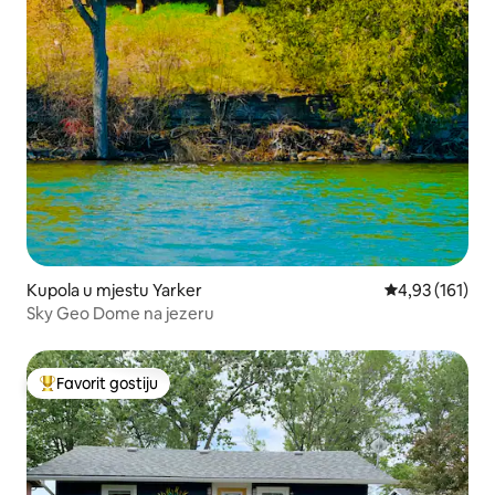
Kupola u mjestu Yarker
prosječna ocjen
4,93 (161)
Sky Geo Dome na jezeru
Favorit gostiju
Glavni favorit gostiju