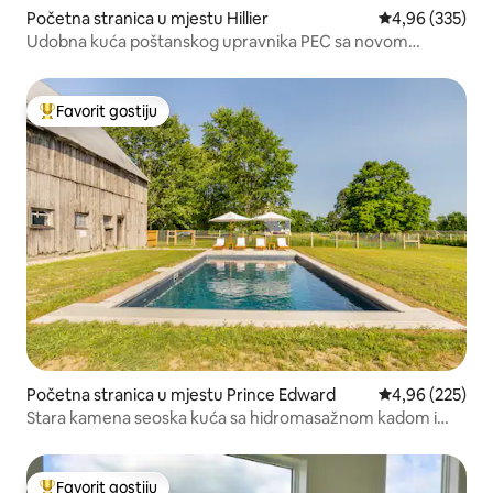
Početna stranica u mjestu Hillier
prosječna ocjen
4,96 (335)
Udobna kuća poštanskog upravnika PEC sa novom
hidromasažnom kadom
Favorit gostiju
Glavni favorit gostiju
Početna stranica u mjestu Prince Edward
prosječna ocjen
4,96 (225)
Stara kamena seoska kuća sa hidromasažnom kadom i
grijanim bazenom
Favorit gostiju