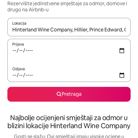
Rezervišite jedinstvene smještaje za odmor, domove i
drugo na Airbnb-u
Lokacija
Kad su rezultati dostupni, možete da se krećete kroz njih pomoću 
Prijava
Odjava
Pretraga
Najbolje ocijenjeni smještaji za odmor u
blizini lokacije Hinterland Wine Company
Gosti se slažu: Ovi smještaji imaju visoke ocjene u