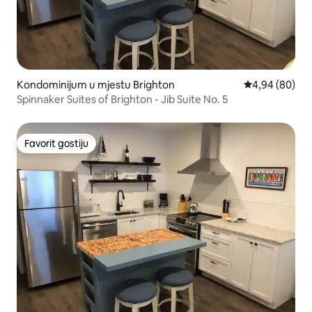
Kondominijum u mjestu Brighton
prosječna ocje
4,94 (80)
Spinnaker Suites of Brighton - Jib Suite No. 5
Favorit gostiju
Favorit gostiju