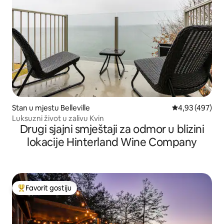
Stan u mjestu Belleville
prosječna ocjen
4,93 (497)
Luksuzni život u zalivu Kvin
Drugi sjajni smještaji za odmor u blizini
lokacije Hinterland Wine Company
Favorit gostiju
Glavni favorit gostiju