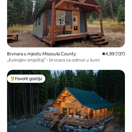
Brvnara u mjestu Missoula County
prosječna ocjen
4,99 (137)
„Kvinsijev smještaj” - brvnara za odmor u šumi
Favorit gostiju
Glavni favorit gostiju