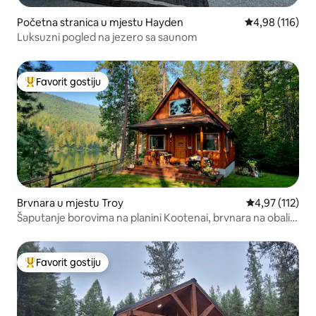
Početna stranica u mjestu Hayden
prosječna ocjen
4,98 (116)
Luksuzni pogled na jezero sa saunom
Favorit gostiju
Glavni favorit gostiju
Brvnara u mjestu Troy
prosječna ocje
4,97 (112)
Šaputanje borovima na planini Kootenai, brvnara na obali
reke
Favorit gostiju
Glavni favorit gostiju