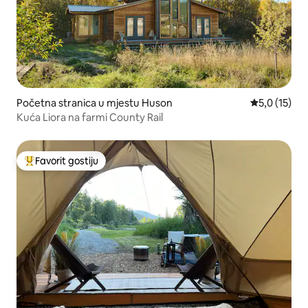
Početna stranica u mjestu Huson
prosječna oc
5,0 (15)
Kuća Liora na farmi County Rail
Favorit gostiju
Glavni favorit gostiju