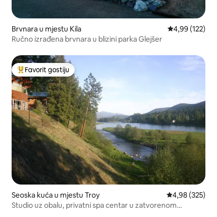
Brvnara u mjestu Kila
prosječna ocjen
4,99 (122)
Ručno izrađena brvnara u blizini parka Glejšer
Favorit gostiju
Glavni favorit gostiju
Seoska kuća u mjestu Troy
prosječna ocjen
4,98 (325)
Studio uz obalu, privatni spa centar u zatvorenom
prostoru