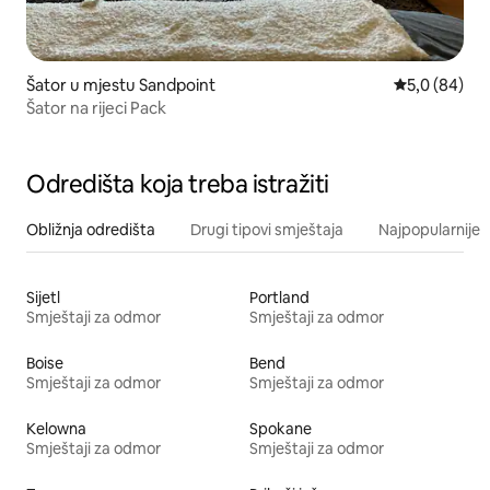
Šator u mjestu Sandpoint
prosječna ocj
5,0 (84)
Šator na rijeci Pack
Odredišta koja treba istražiti
Obližnja odredišta
Drugi tipovi smještaja
Najpopularnije z
Sijetl
Portland
Smještaji za odmor
Smještaji za odmor
Boise
Bend
Smještaji za odmor
Smještaji za odmor
Kelowna
Spokane
Smještaji za odmor
Smještaji za odmor