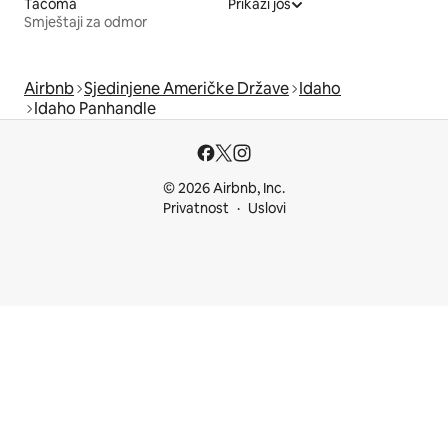
Tacoma
Prikaži još
Smještaji za odmor
Airbnb
Sjedinjene Američke Države
Idaho
Idaho Panhandle
© 2026 Airbnb, Inc.
Privatnost
Uslovi