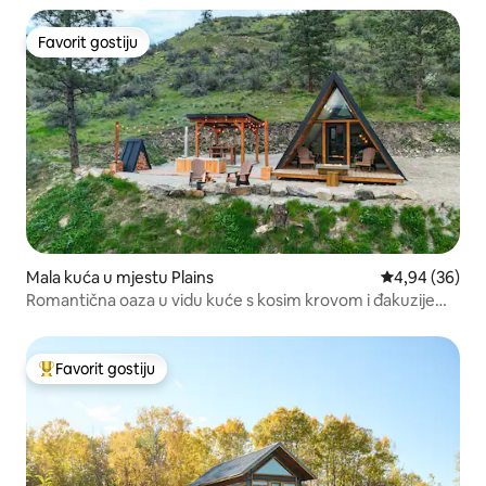
Favorit gostiju
Favorit gostiju
Mala kuća u mjestu Plains
prosječna ocje
4,94 (36)
Romantična oaza u vidu kuće s kosim krovom i đakuzijem
na drva“
Favorit gostiju
Glavni favorit gostiju