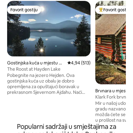
Favorit gostiju
Favorit gostiju
Favorit gostiju
Glavni favorit gost
Gostinjska kuća u mjestu Ha
prosječna ocjena 4,94 od 5, rece
4,94 (513)
yden
The Roost at Hayden Lake
Pobegnite na jezero Hejden. Ova
gostinjska kuća uz obalu je dobro
opremljena za opuštajući boravak u
Brvnara u mjestu C
prekrasnom Sjevernom Ajdahu. Naći
Klark Fork brvnara 
ćete moderan rustikalni prostor sa
beg od svakodnev
Mir u našoj udobno
potpuno opremljenom kuhinjom,
gradu nazvanom po
udobnim kaminom, mirnim okruženjem i
možda ćete se osje
inspirativnim pogledom na jezero. U
u prošlost na svo
svim zimskim vremenskim uslovima
Popularni sadržaji u smještajima za
Blagosloveni smo 
preporučuju se vozila sa pogonom na
Fork, jezerom Pend Orielle,
sva četiri točka ili zimske gume kako