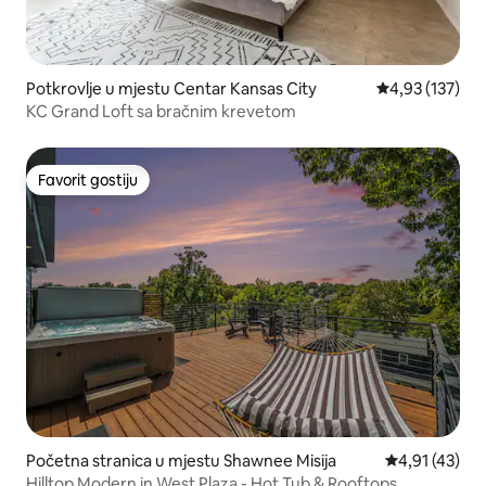
Potkrovlje u mjestu Centar Kansas City
prosječna ocjen
4,93 (137)
KC Grand Loft sa bračnim krevetom
Favorit gostiju
Favorit gostiju
Početna stranica u mjestu Shawnee Misija
prosječna ocj
4,91 (43)
Hilltop Modern in West Plaza - Hot Tub & Rooftops