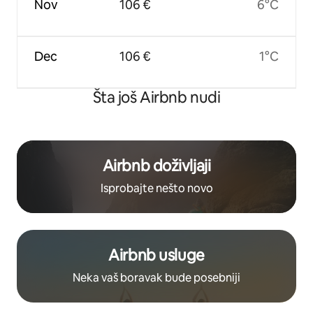
Nov
106 €
6°C
Dec
106 €
1°C
Šta još Airbnb nudi
Airbnb doživljaji
Isprobajte nešto novo
Airbnb usluge
Neka vaš boravak bude posebniji