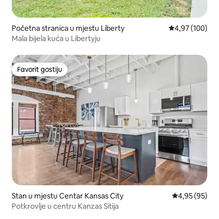
Početna stranica u mjestu Liberty
prosječna ocjen
4,97 (100)
Mala bijela kuća u Libertyju
Favorit gostiju
Favorit gostiju
Stan u mjestu Centar Kansas City
prosječna ocje
4,95 (95)
Potkrovlje u centru Kanzas Sitija