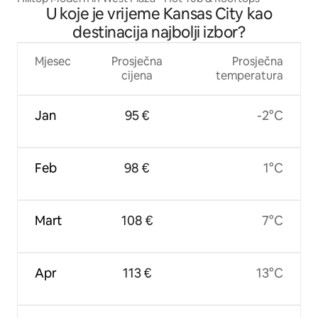
U koje je vrijeme Kansas City kao
destinacija najbolji izbor?
Mjesec
Prosječna
Prosječna
cijena
temperatura
Jan
95 €
-2°C
Feb
98 €
1°C
Mart
108 €
7°C
Apr
113 €
13°C