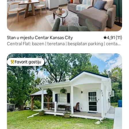
Stan u mjestu Centar Kansas City
prosječna ocj
4,91 (11)
Central Flat: bazen | teretana | besplatan parking | centar
grada
Favorit gostiju
Glavni favorit gostiju