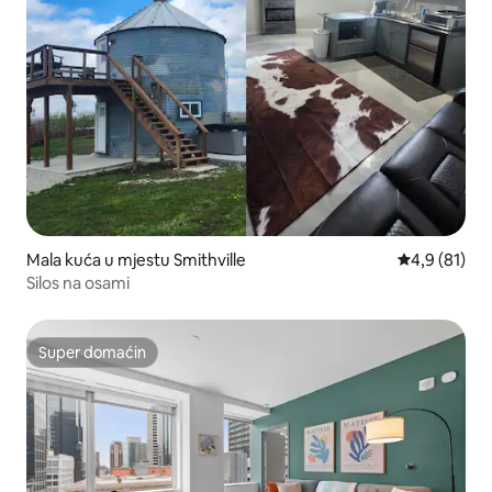
Mala kuća u mjestu Smithville
prosječna oc
4,9 (81)
Silos na osami
Super domaćin
Super domaćin