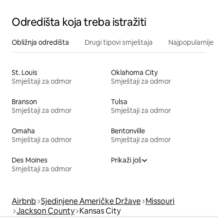
Odredišta koja treba istražiti
Obližnja odredišta
Drugi tipovi smještaja
Najpopularnije z
St. Louis
Oklahoma City
Smještaji za odmor
Smještaji za odmor
Branson
Tulsa
Smještaji za odmor
Smještaji za odmor
Omaha
Bentonville
Smještaji za odmor
Smještaji za odmor
Des Moines
Prikaži još
Smještaji za odmor
Airbnb
Sjedinjene Američke Države
Missouri
Jackson County
Kansas City