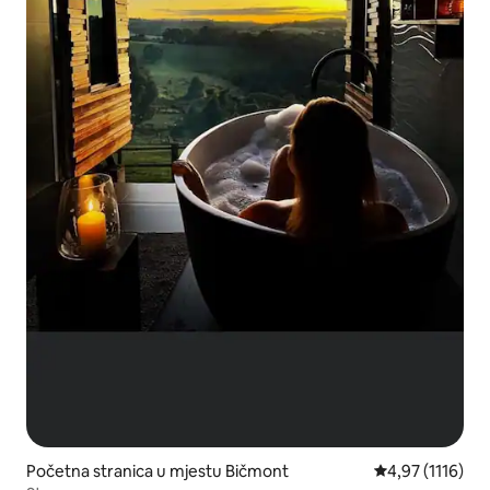
Početna stranica u mjestu Bičmont
prosječna ocjen
4,97 (1116)