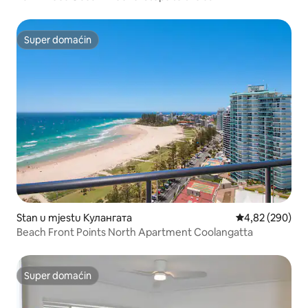
Super domaćin
Super domaćin
Stan u mjestu Кулангата
prosječna ocjen
4,82 (290)
Beach Front Points North Apartment Coolangatta
Super domaćin
Super domaćin