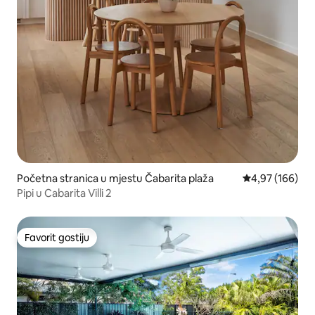
Početna stranica u mjestu Čabarita plaža
prosječna ocjen
4,97 (166)
Pipi u Cabarita Villi 2
Favorit gostiju
Favorit gostiju