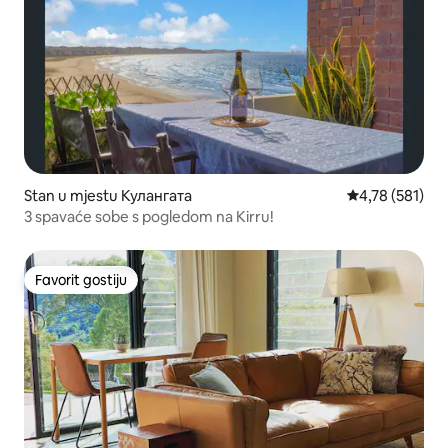
Stan u mjestu Кулангата
prosječna ocjen
4,78 (581)
3 spavaće sobe s pogledom na Kirru!
Favorit gostiju
Favorit gostiju