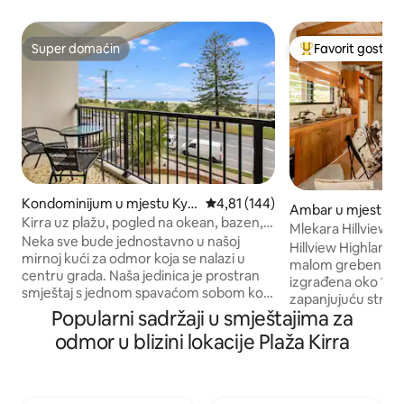
Super domaćin
Favorit gostiju
Super domaćin
Glavni favorit gost
Kondominijum u mjestu Кул
prosječna ocjena 4,81 od 5, rece
4,81 (144)
Ambar u mjestu K
ангата
Kirra uz plažu, pogled na okean, bazen,
Valley
Mlekara Hillview –
za 5 osoba
Neka sve bude jednostavno u našoj
dočekujemo! Krav
Hillview Highland
mirnoj kući za odmor koja se nalazi u
visoravnima
malom grebenu, Hi
centru grada. Naša jedinica je prostran
izgrađena oko 188
smještaj s jednom spavaćom sobom koji
zapanjujuću strmi
se nalazi u srcu Kirre, na samo nekoliko
Popularni sadržaji u smještajima za
Talebadžera, poto
koraka od plaže Kirra i na 5 minuta
poljoprivredni pejzaž dol
odmor u blizini lokacije Plaža Kirra
vožnje od međunarodnog aerodroma
krava i 🐴 Hranjenj
Gold Koust. Naša svijetla i prozračna
Pilići 🐶 Pseći čuv
jedinica je na najvišem spratu
voće koje možete 
(stepenice), a nudi zadivljujući neometan
voćnjaku STR GCCC PCA/2023/228 Više