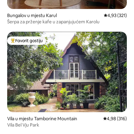
Bungalov u mjestu Karul
prosječna ocjen
4,93 (321)
Šerpa za prženje kafe u zapanjujućem Karolu
Favorit gostiju
Glavni favorit gostiju
Vila u mjestu Tamborine Mountain
prosječna ocjen
4,98 (316)
Vila Bel Vju Park