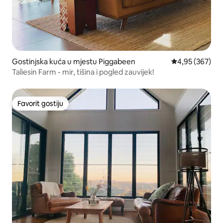
Gostinjska kuća u mjestu Piggabeen
prosječna ocjen
4,95 (367)
Taliesin Farm - mir, tišina i pogled zauvijek!
Favorit gostiju
Favorit gostiju