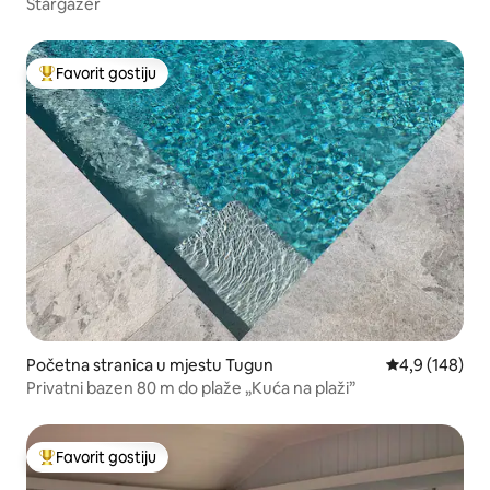
Stargazer
Favorit gostiju
Glavni favorit gostiju
Početna stranica u mjestu Tugun
prosječna ocje
4,9 (148)
Privatni bazen 80 m do plaže „Kuća na plaži”
Favorit gostiju
Glavni favorit gostiju