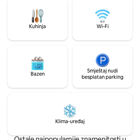
pogled na okean sa našeg privatnog
od stotinu godina 
balkona. To je savršeno mjesto za
sjedila kao dio tk
uživanje u izlasku sunca iznad okeana,
mliječnih proizvo
posmatranje kitova zimi i opuštanje
zaleđu Zlatne oba
Kuhinja
Wi-Fi
nakon dugog dana na plaži.
poljoprivrednog ze
Smještaj nudi
Bazen
besplatan parking
Klima-uređaj
Ostale najpopularnije znamenitosti u