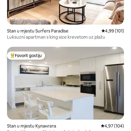
Stan u mjestu Surfers Paradise
prosječna ocjen
4,99 (101)
Luksuzni apartman s king size krevetom uz plažu
Favorit gostiju
Glavni favorit gostiju
Stan u mjestu Кулангата
prosječna ocjen
4,97 (104)