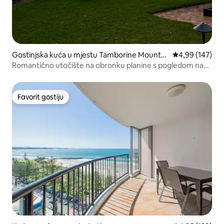
Gostinjska kuća u mjestu Tamborine Mountai
prosječna ocjen
4,99 (147)
n
Romantično utočište na obronku planine s pogledom na
okean
Favorit gostiju
Favorit gostiju