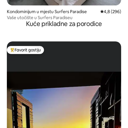
Kondominijum u mjestu Surfers Paradise
prosječna ocje
4,8 (296)
Vaše utočište u Surfers Paradiseu
Kuće prikladne za porodice
Favorit gostiju
Glavni favorit gostiju