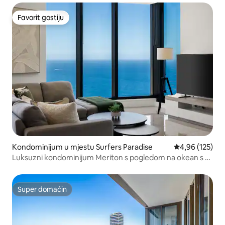
Favorit gostiju
Favorit gostiju
Kondominijum u mjestu Surfers Paradise
prosječna ocjen
4,96 (125)
Luksuzni kondominijum Meriton s pogledom na okean s 3
spavaće sobe
Super domaćin
Super domaćin