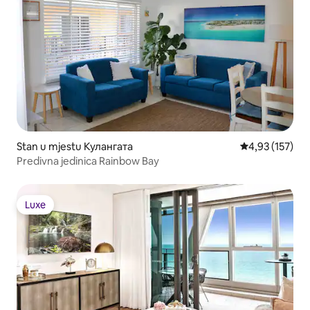
Stan u mjestu Кулангата
prosječna ocjen
4,93 (157)
Predivna jedinica Rainbow Bay
Luxe
Luxe