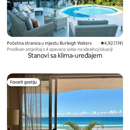
Početna stranica u mjestu Burleigh Waters
prosječna ocjen
4,92 (174)
Predivan smještaj s 4 spavaće sobe na idealnoj lokaciji
Stanovi sa klima-uređajem
Favorit gostiju
Favorit gostiju