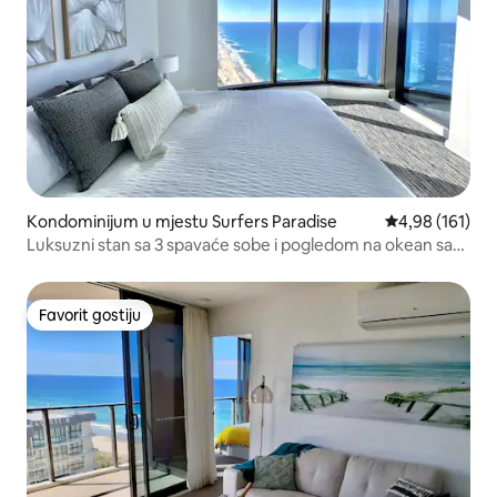
Kondominijum u mjestu Surfers Paradise
prosječna ocjen
4,98 (161)
Luksuzni stan sa 3 spavaće sobe i pogledom na okean sa
bazenima i spa centrom
Favorit gostiju
Favorit gostiju