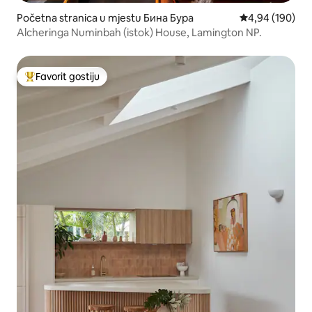
Početna stranica u mjestu Бина Бура
prosječna ocjen
4,94 (190)
Alcheringa Numinbah (istok) House, Lamington NP.
Favorit gostiju
Glavni favorit gostiju