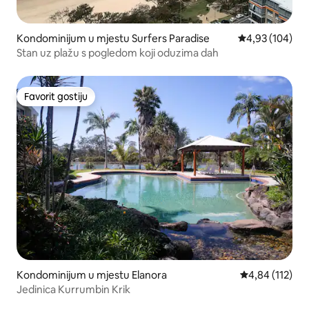
Kondominijum u mjestu Surfers Paradise
prosječna ocjen
4,93 (104)
Stan uz plažu s pogledom koji oduzima dah
Favorit gostiju
Favorit gostiju
Kondominijum u mjestu Elanora
prosječna ocjen
4,84 (112)
Jedinica Kurrumbin Krik