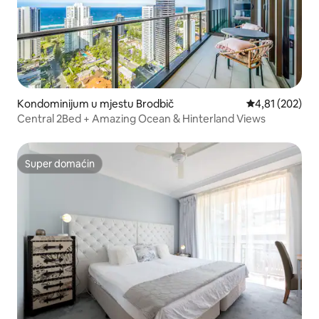
Kondominijum u mjestu Brodbič
prosječna ocjen
4,81 (202)
Central 2Bed + Amazing Ocean & Hinterland Views
Super domaćin
Super domaćin