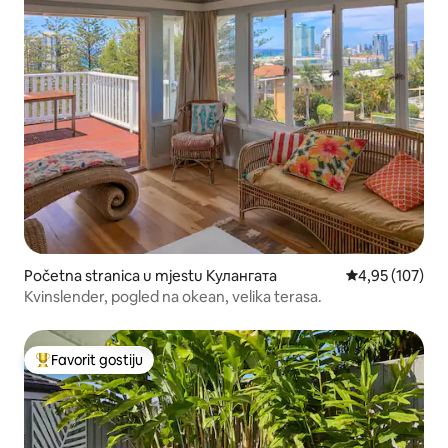
Početna stranica u mjestu Кулангата
prosječna ocjen
4,95 (107)
Kvinslender, pogled na okean, velika terasa.
Favorit gostiju
Glavni favorit gostiju