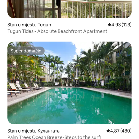
Stan u mjestu Tugun
prosječna ocjen
4,93 (123)
Tugun Tides - Absolute Beachfront Apartment
Super domaćin
Super domaćin
Stan u mjestu Кулангата
prosječna ocjen
4,87 (480)
Palm Trees Ocean Breeze-Steps to the surf!