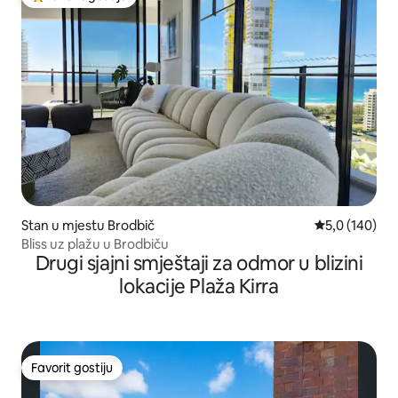
Glavni favorit gostiju
Stan u mjestu Brodbič
prosječna ocje
5,0 (140)
Bliss uz plažu u Brodbiču
Drugi sjajni smještaji za odmor u blizini
lokacije Plaža Kirra
Favorit gostiju
Favorit gostiju