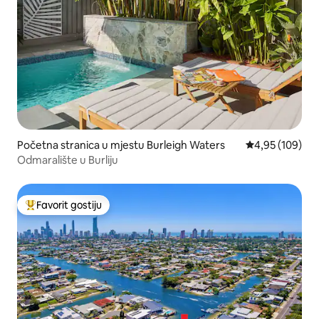
Početna stranica u mjestu Burleigh Waters
prosječna ocjen
4,95 (109)
Odmaralište u Burliju
Favorit gostiju
Glavni favorit gostiju