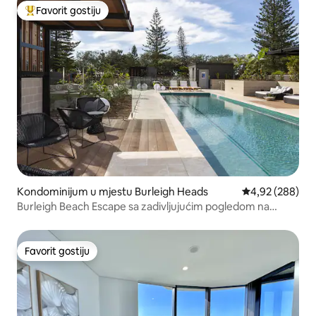
Favorit gostiju
Glavni favorit gostiju
Kondominijum u mjestu Burleigh Heads
prosječna ocjen
4,92 (288)
Burleigh Beach Escape sa zadivljujućim pogledom na
zalazak sunca
Favorit gostiju
Favorit gostiju