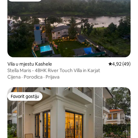
Vila u mjestu Kashele
prosječna ocje
4,92 (49)
Stella Maris - 4BHK River Touch Villa in Karjat
Cijena
·
Porodica
·
Prijava
Favorit gostiju
Favorit gostiju