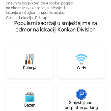
odmor pod otvorenim ne
dnevnim boravkom, za 4 osobe, pogled
nismo pričali o tom
na okean iz svake sobe, sunčanje ili
ležanje u ležaljkama ispod krošnje
kokosovih palmi, uživanje u svežim
Cijena
·
Lokacija
·
Pristup
kokosima sa naših palmi, domaćim
Popularni sadržaji u smještajima za
jelima, prohladnom vremenu,
odmor na lokaciji Konkan Division
zvezdanom nebu i osamljenoj plaži.
Posjetite riblju pijacu Murud za svježi
ulov, istražite kreolske ruševine u tvrđavi
Revdanda (20 minuta vožnje) ili iznajmite
bicikle ili čamce s bananama i istražite
selo Nandgaon. Idealno za porodice,
parove ili ponovna okupljanja. Dostupno
uz usluge kuvara, čistača, baštovana.
Kuhinja
Wi-Fi
Smještaj nudi
Bazen
besplatan parking