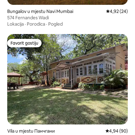
Bungalov u mjestu Navi Mumbai
prosječna ocje
4,92 (24)
574 Fernandes Wadi
Lokacija
·
Porodica
·
Pogled
Favorit gostiju
Favorit gostiju
Vila u mjestu Панчгани
prosječna ocje
4,94 (90)