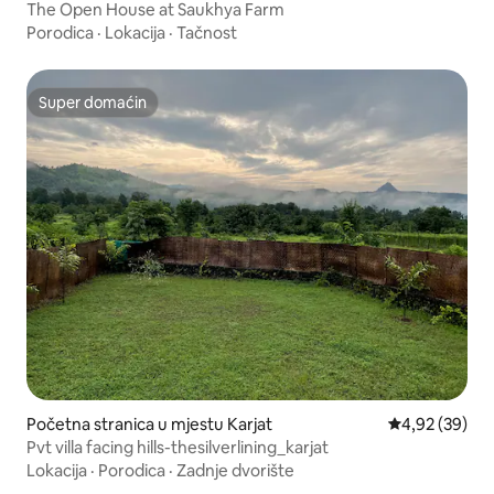
The Open House at Saukhya Farm
Porodica
·
Lokacija
·
Tačnost
Super domaćin
Super domaćin
Početna stranica u mjestu Karjat
prosječna ocje
4,92 (39)
Pvt villa facing hills-thesilverlining_karjat
Lokacija
·
Porodica
·
Zadnje dvorište