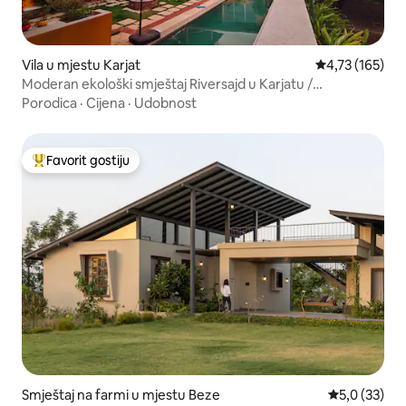
Vila u mjestu Karjat
prosječna ocjen
4,73 (165)
Moderan ekološki smještaj Riversajd u Karjatu /
Matheranu
Porodica
·
Cijena
·
Udobnost
Favorit gostiju
Glavni favorit gostiju
Smještaj na farmi u mjestu Beze
prosječna oc
5,0 (33)