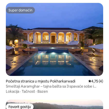
Super domaćin
Super domaćin
Početna stranica u mjestu Pokharkarwadi
prosječna oc
4,75 (4)
Smeštaji Aaramghar – tajna bašta sa 3 spavaće sobe i
doručkom
Lokacija
·
Tačnost
·
Bazen
Favorit gostiju
Favorit gostiju