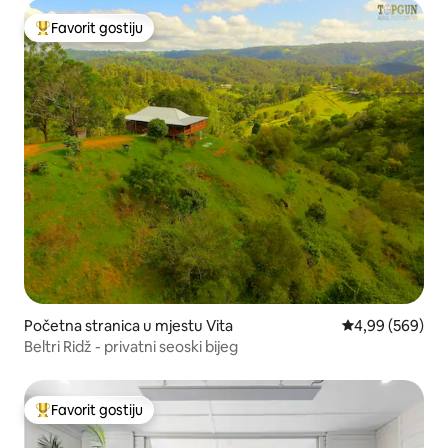
Favorit gostiju
Glavni favorit gostiju
Početna stranica u mjestu Vita
prosječna ocjen
4,99 (569)
Beltri Ridž - privatni seoski bijeg
Favorit gostiju
Glavni favorit gostiju