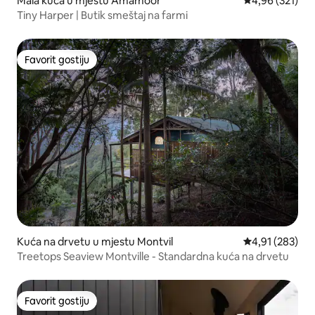
Mala kuća u mjestu Amamoor
prosječna ocjen
4,96 (321)
Tiny Harper | Butik smeštaj na farmi
Favorit gostiju
Favorit gostiju
Kuća na drvetu u mjestu Montvil
prosječna ocjen
4,91 (283)
Treetops Seaview Montville - Standardna kuća na drvetu
Favorit gostiju
Favorit gostiju