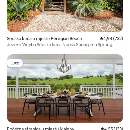
Seoska kuća u mjestu Peregian Beach
prosječna ocjen
4,94 (732)
Jezero Weyba Seoska kuća Noosa Spring ima Sprung,
Luxe
Luxe
Početna stranica u mjestu Maleny
prosječna ocjen
4,95 (133)