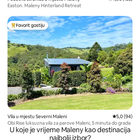
Easton. Maleny Hinterland Retreat
Favorit gostiju
Glavni favorit gostiju
Vila u mjestu Severni Maleni
prosječna ocj
5,0 (94)
Obi Rise luksuzna vila za parove Maleni, 5 minuta do grada
U koje je vrijeme Maleny kao destinacija
najbolji izbor?