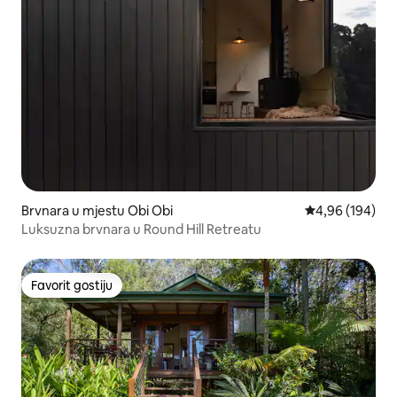
Brvnara u mjestu Obi Obi
prosječna ocjen
4,96 (194)
Luksuzna brvnara u Round Hill Retreatu
Favorit gostiju
Favorit gostiju