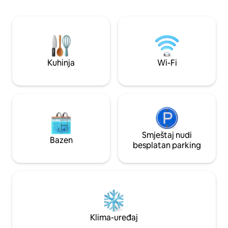
prostranom odmar
360 stepeni, gde s
ovoj nadmorskoj vi
su uključene 2 odr
osobe) i drva za o
Naknada za kućne 
Kuhinja
Wi-Fi
za dodatno higijen
Smještaj nudi
Bazen
besplatan parking
Klima-uređaj