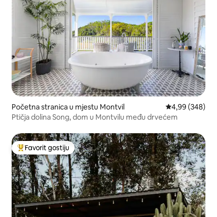
Početna stranica u mjestu Montvil
prosječna ocjen
4,99 (348)
Ptičja dolina Song, dom u Montvilu među drvećem
Favorit gostiju
Glavni favorit gostiju