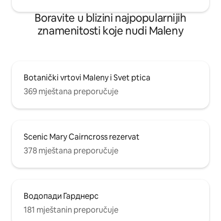
Boravite u blizini najpopularnijih
znamenitosti koje nudi Maleny
Botanički vrtovi Maleny i Svet ptica
369 mještana preporučuje
Scenic Mary Cairncross rezervat
378 mještana preporučuje
Водопади Гарднерс
181 mještanin preporučuje