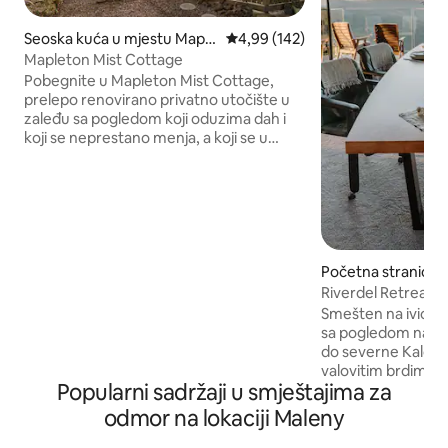
Seoska kuća u mjestu Maple
prosječna ocjena 4,99 od 5, rece
4,99 (142)
ton
Mapleton Mist Cottage
Pobegnite u Mapleton Mist Cottage,
prelepo renovirano privatno utočište u
zaleđu sa pogledom koji oduzima dah i
koji se neprestano menja, a koji se u
vedrim danima proteže prema okeanu.
Savršeno za parove, prijatelje ili
četvoročlanu porodicu, ovo šarmantno
utočište sa dvije spavaće sobe ima
kamin, Nespresso aparat za kafu,
luksuzne krevete o kojima gosti
oduševljeno govore i sve udobnosti
Početna stranica 
doma. Prikladno za kućne ljubimce, a
ald Knob
Riverdel Retreat
selo Mejplton je udaljeno samo nekoliko
Smešten na ivici v
minuta hoda, u blizini Montvila, plaža,
sa pogledom na o
zoološkog vrta Australija i predivnih
do severne Kalond
mjesta za vjenčanja u zaleđu.
valovitim brdima i
Popularni sadržaji u smještajima za
zelenih pašnjaka n
goveda pune krvi v
odmor na lokaciji Maleny
dizajniran da hvat
tokom cele godine,