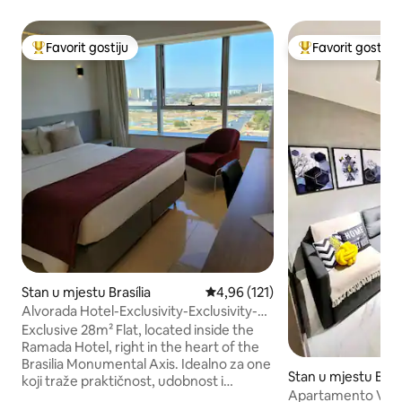
Favorit gostiju
Favorit gostiju
Glavni favorit gostiju
Glavni favorit gost
Stan u mjestu Brasília
prosječna ocjena 4,96 od 5, rece
4,96 (121)
Alvorada Hotel-Exclusivity-Exclusivity-
Monumental
Exclusive 28m² Flat, located inside the
Ramada Hotel, right in the heart of the
Brasilia Monumental Axis. Idealno za one
Stan u mjestu Brasí
koji traže praktičnost, udobnost i
Apartamento Vila 
zadivljujući pogled na Esplanadu dos