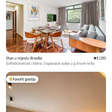
Stan u mjestu Brasília
prosječna o
5 (29)
Sofisticiranost i tišina: 3 spavaće sobe u južnom krilu
Favorit gostiju
Glavni favorit gostiju