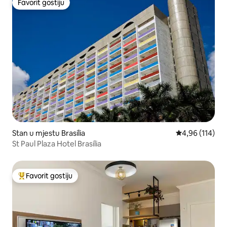
Favorit gostiju
Favorit gostiju
Stan u mjestu Brasília
prosječna ocjen
4,96 (114)
St Paul Plaza Hotel Brasília
Favorit gostiju
Glavni favorit gostiju