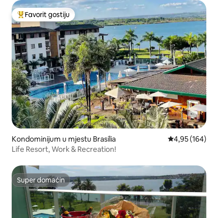
Favorit gostiju
Glavni favorit gostiju
Kondominijum u mjestu Brasília
prosječna ocjen
4,95 (164)
Life Resort, Work & Recreation!
Super domaćin
Super domaćin