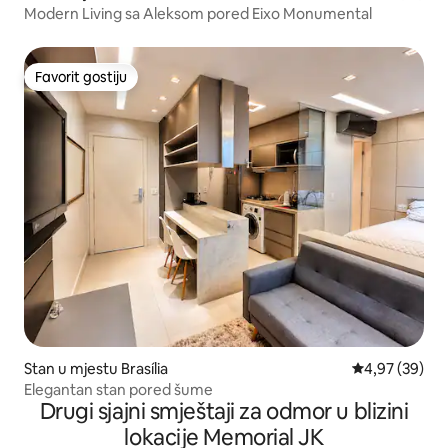
Modern Living sa Aleksom pored Eixo Monumental
Favorit gostiju
Favorit gostiju
Stan u mjestu Brasília
prosječna ocje
4,97 (39)
Elegantan stan pored šume
Drugi sjajni smještaji za odmor u blizini
lokacije Memorial JK