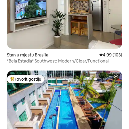
Stan u mjestu Brasília
prosječna ocjen
4,99 (103)
*Bela Estadia* Southwest: Modern/Clear/Functional
Favorit gostiju
Glavni favorit gostiju