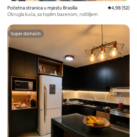
Početna stranica u mjestu Brasília
prosječna ocje
4,98 (52)
Okrugla kuća, sa toplim bazenom, roštiljem
Super domaćin
Super domaćin