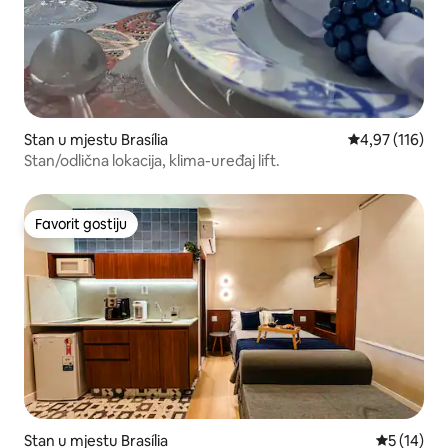
Stan u mjestu Brasília
prosječna ocjen
4,97 (116)
Stan/odlična lokacija, klima-uređaj lift.
Favorit gostiju
Favorit gostiju
Stan u mjestu Brasília
prosječna 
5 (14)