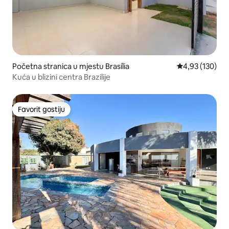
Početna stranica u mjestu Brasília
prosječna ocjen
4,93 (130)
Kuća u blizini centra Brazilije
Favorit gostiju
Favorit gostiju