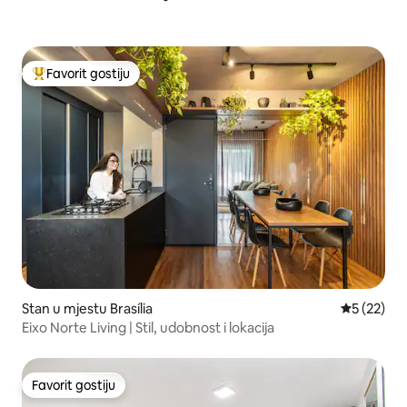
Favorit gostiju
Glavni favorit gostiju
Stan u mjestu Brasília
prosječna 
5 (22)
Eixo Norte Living | Stil, udobnost i lokacija
Favorit gostiju
Favorit gostiju