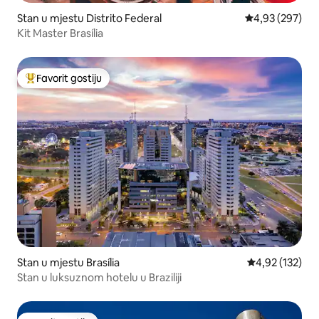
Stan u mjestu Distrito Federal
prosječna ocjen
4,93 (297)
Kit Master Brasília
Favorit gostiju
Glavni favorit gostiju
Stan u mjestu Brasília
prosječna ocjen
4,92 (132)
Stan u luksuznom hotelu u Braziliji