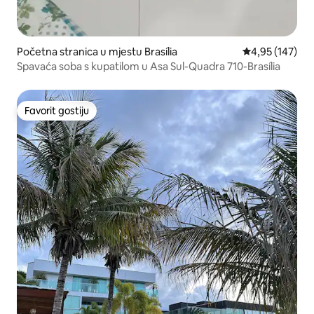
Početna stranica u mjestu Brasília
prosječna ocjen
4,95 (147)
Spavaća soba s kupatilom u Asa Sul-Quadra 710-Brasília
Favorit gostiju
Favorit gostiju