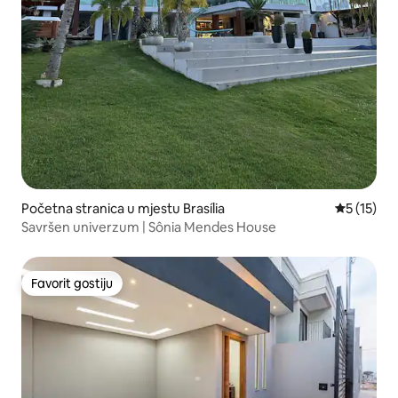
Početna stranica u mjestu Brasília
prosječna 
5 (15)
Savršen univerzum | Sônia Mendes House
Favorit gostiju
Favorit gostiju