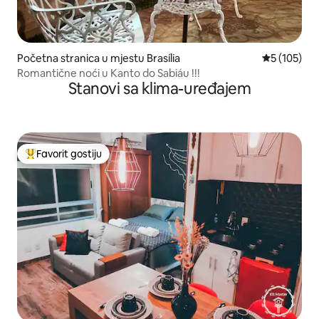
Početna stranica u mjestu Brasília
prosječna oc
5 (105)
Romantične noći u Kanto do Sabiáu !!!
Stanovi sa klima-uređajem
Favorit gostiju
Glavni favorit gostiju