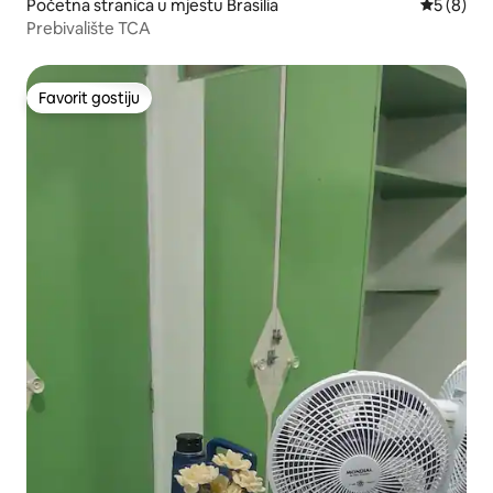
Početna stranica u mjestu Brasília
prosječna
5 (8)
Prebivalište TCA
Favorit gostiju
Favorit gostiju