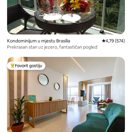
Kondominijum u mjestu Brasília
prosječna ocjen
4,79 (574)
Prekrasan stan uz jezero, fantastičan pogled
Favorit gostiju
Glavni favorit gostiju