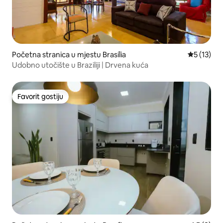
Početna stranica u mjestu Brasília
prosječna 
5 (13)
Udobno utočište u Braziliji | Drvena kuća
Favorit gostiju
Favorit gostiju