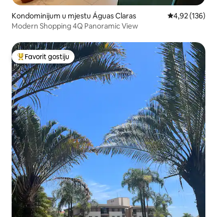
Kondominijum u mjestu Águas Claras
prosječna ocjen
4,92 (136)
Modern Shopping 4Q Panoramic View
Favorit gostiju
Glavni favorit gostiju