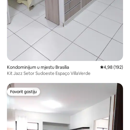
Kondominijum u mjestu Brasília
prosječna ocjen
4,98 (192)
Kit Jazz Setor Sudoeste Espaço VillaVerde
Favorit gostiju
Favorit gostiju