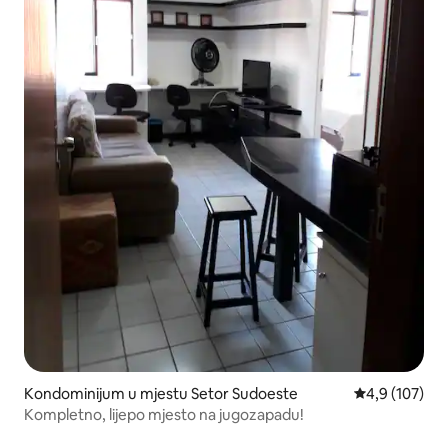
Kondominijum u mjestu Setor Sudoeste
prosječna ocje
4,9 (107)
Kompletno, lijepo mjesto na jugozapadu!