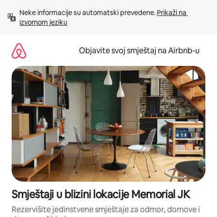
Pređi
Neke informacije su automatski prevedene. 
Prikaži na 
na
izvornom jeziku
sadržaj
Objavite svoj smještaj na Airbnb-u
Smještaji u blizini lokacije Memorial JK
Rezervišite jedinstvene smještaje za odmor, domove i