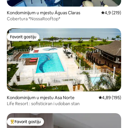
Kondominijum u mjestu Águas Claras
prosječna ocje
4,9 (219)
Cobertura *NossaRooftop*
Favorit gostiju
Favorit gostiju
Kondominijum u mjestu Asa Norte
prosječna ocjen
4,89 (195)
Life Resort : sofisticiran i udoban stan
Favorit gostiju
Glavni favorit gostiju