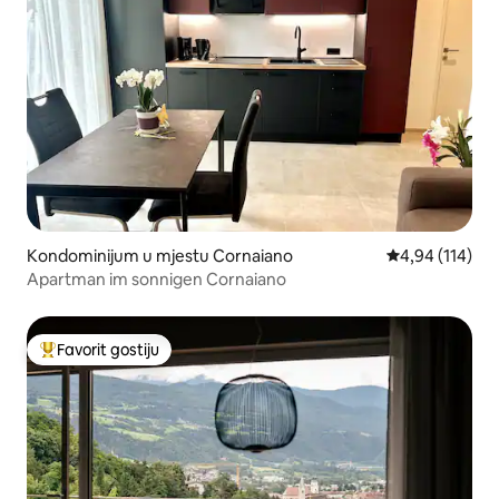
Kondominijum u mjestu Cornaiano
prosječna ocjen
4,94 (114)
Apartman im sonnigen Cornaiano
Favorit gostiju
Glavni favorit gostiju