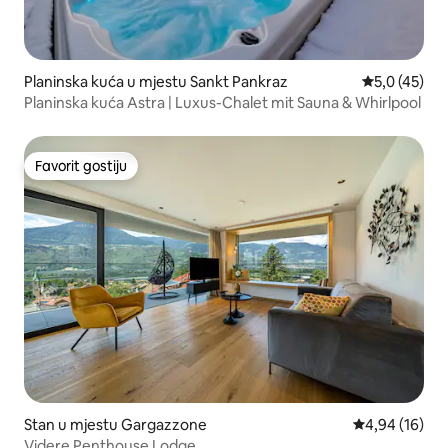
Planinska kuća u mjestu Sankt Pankraz
prosječna oc
5,0 (45)
Planinska kuća Astra | Luxus-Chalet mit Sauna & Whirlpool
Favorit gostiju
Favorit gostiju
Stan u mjestu Gargazzone
prosječna ocje
4,94 (16)
Videre Penthouse Lodge