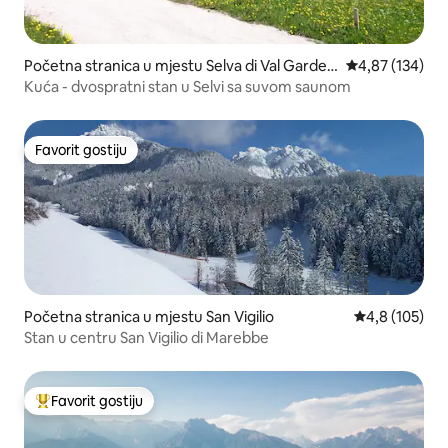
Početna stranica u mjestu Selva di Val Garden
prosječna ocjen
4,87 (134)
a
Kuća - dvospratni stan u Selvi sa suvom saunom
Favorit gostiju
Favorit gostiju
Početna stranica u mjestu San Vigilio
prosječna ocje
4,8 (105)
Stan u centru San Vigilio di Marebbe
Favorit gostiju
Glavni favorit gostiju