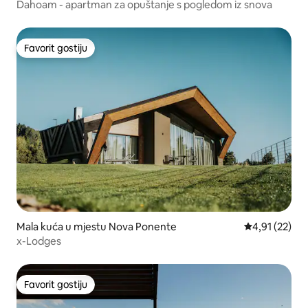
Dahoam - apartman za opuštanje s pogledom iz snova
Favorit gostiju
Favorit gostiju
Mala kuća u mjestu Nova Ponente
prosječna ocj
4,91 (22)
x-Lodges
Favorit gostiju
Favorit gostiju