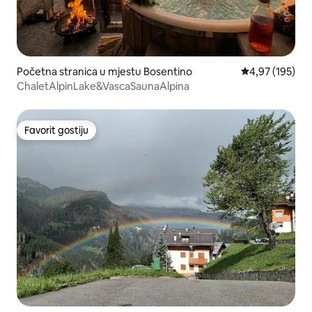
Početna stranica u mjestu Bosentino
prosječna ocjen
4,97 (195)
ChaletAlpinLake&VascaSaunaAlpina
Favorit gostiju
Favorit gostiju