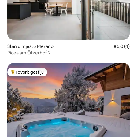
Stan u mjestu Merano
prosječna o
5,0 (4)
Picea am Ötzerhof 2
Favorit gostiju
Glavni favorit gostiju