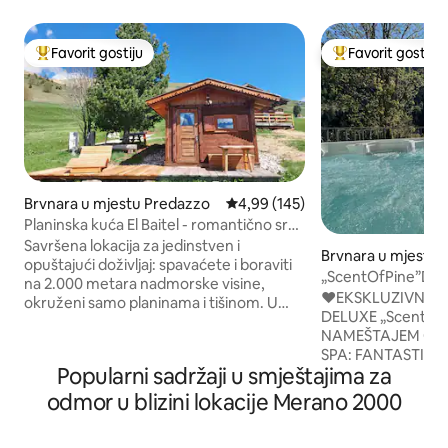
Favorit gostiju
Favorit gostiju
Glavni favorit gostiju
Glavni favorit gost
Brvnara u mjestu Predazzo
prosječna ocjena 4,99 od 5, rece
4,99 (145)
Planinska kuća El Baitel - romantično srce
Lusijskih Alpa
Savršena lokacija za jedinstven i
Brvnara u mjestu 
opuštajući doživljaj: spavaćete i boraviti
te
„ScentOfPine”Dolo
na 2.000 metara nadmorske visine,
Whrilpool&sauna
♥️EKSKLUZIVNI 
okruženi samo planinama i tišinom. U
DELUXE „ScentOfP
planinskoj kući ćete pronaći svu
NAMEŠTAJEM OD DRVETA 
udobnost (hidromasažna kada, sauna,
SPA: FANTASTIČA
čajna kuhinja, LCD TV), a sa terase
Popularni sadržaji u smještajima za
HIDROMASAŽNI B
možete uživati u veličanstvenom
SAUNA + NEVERO
odmor u blizini lokacije Merano 2000
pogledu na lanac Lagorai i grupu Pale di
DOLOMITE ♥️CE
San Martino. Napravljena je od mirisnog
UDALJEN SAMO 2
borovog drveta i pažljivo je uređena do