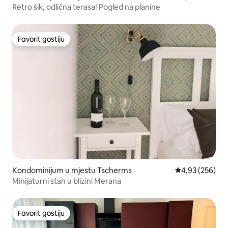
Retro šik, odlična terasa! Pogled na planine
Favorit gostiju
Favorit gostiju
Kondominijum u mjestu Tscherms
prosječna ocjen
4,93 (256)
Minijaturni stan u blizini Merana
Favorit gostiju
Favorit gostiju