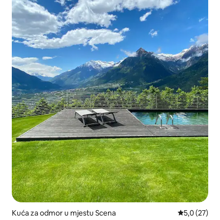
Kuća za odmor u mjestu Scena
prosječna oc
5,0 (27)