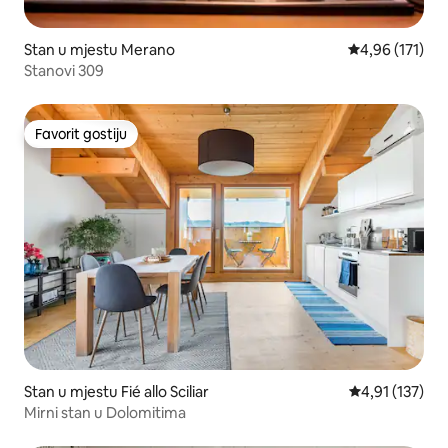
Stan u mjestu Merano
prosječna ocjen
4,96 (171)
Stanovi 309
Favorit gostiju
Favorit gostiju
Stan u mjestu Fié allo Sciliar
prosječna ocje
4,91 (137)
Mirni stan u Dolomitima