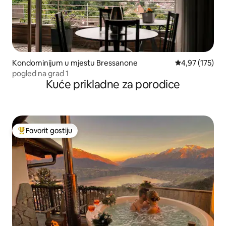
Kondominijum u mjestu Bressanone
prosječna ocjen
4,97 (175)
pogled na grad 1
Kuće prikladne za porodice
Favorit gostiju
Glavni favorit gostiju