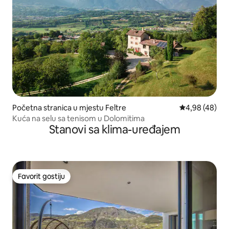
Početna stranica u mjestu Feltre
prosječna ocje
4,98 (48)
Kuća na selu sa tenisom u Dolomitima
Stanovi sa klima-uređajem
Favorit gostiju
Favorit gostiju