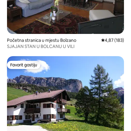
Početna stranica u mjestu Bolzano
prosječna ocjen
4,87 (183)
SJAJAN STAN U BOLCANU U VILI
Favorit gostiju
Favorit gostiju