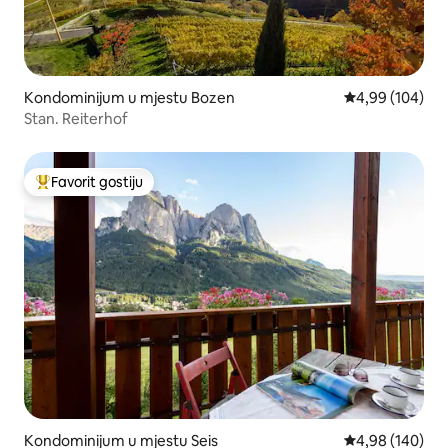
Kondominijum u mjestu Bozen
prosječna ocjen
4,99 (104)
Stan. Reiterhof
Favorit gostiju
Glavni favorit gostiju
Kondominijum u mjestu Seis
prosječna ocjen
4,98 (140)