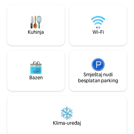
♥️SKIJAŠKO ODM
najsitnijih detalja. Zavežite planinarske
NA SAMO 600 ME
čizme, krenite u avanturu, a na kraju
SMJEŠTAJ U PLA
uživajte u kombinaciji saune i
♥️BAŠTA+PANORAM
hidromasažne kade!
PRELEPE DVOKREVETN
LUKSUZNA KUPAT
Kuhinja
Wi-Fi
♥️NAPUNITE BATE
VOZILA ♥️WI-FI, 
O VAŠEM PRIVAT
PREKO 280 KVAD
Smještaj nudi
Bazen
besplatan parking
Klima-uređaj