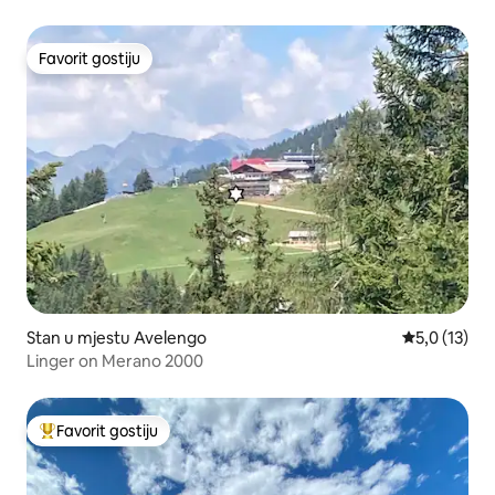
Favorit gostiju
Favorit gostiju
Stan u mjestu Avelengo
prosječna oc
5,0 (13)
Linger on Merano 2000
Favorit gostiju
Glavni favorit gostiju