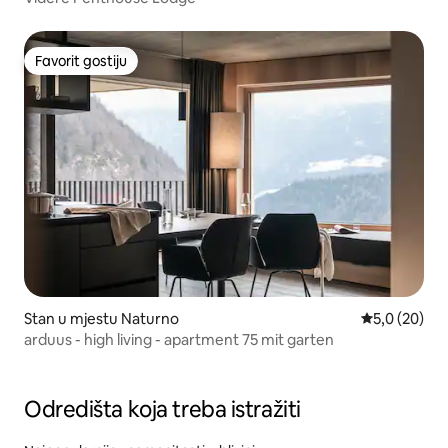
Favorit gostiju
Favorit gostiju
Stan u mjestu Naturno
prosječna ocj
5,0 (20)
arduus - high living - apartment 75 mit garten
Odredišta koja treba istražiti