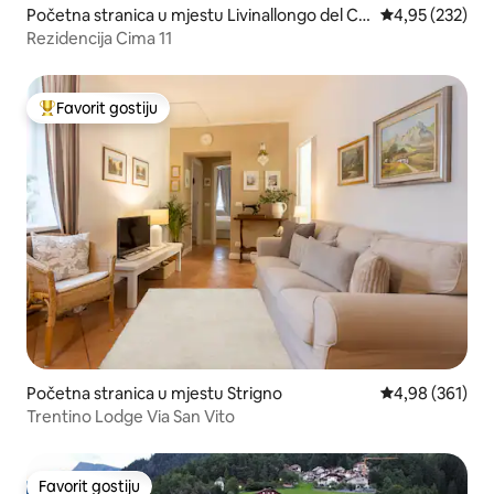
Početna stranica u mjestu Livinallongo del Col
prosječna ocjen
4,95 (232)
di Lana
Rezidencija Cima 11
Favorit gostiju
Glavni favorit gostiju
Početna stranica u mjestu Strigno
prosječna ocjen
4,98 (361)
Trentino Lodge Via San Vito
Favorit gostiju