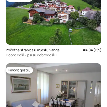
Favorit gostiju
Početna stranica u mjestu Vanga
prosječna ocjen
4,84 (135)
Dobro došli - psi su dobrodošli!!!
Favorit gostiju
Favorit gostiju