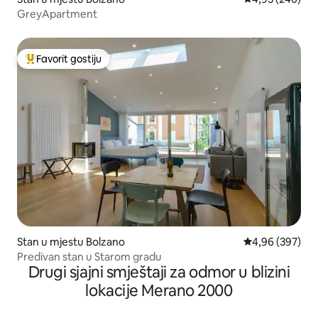
GreyApartment
Favorit gostiju
Glavni favorit gostiju
Stan u mjestu Bolzano
prosječna ocjen
4,96 (397)
Predivan stan u Starom gradu
Drugi sjajni smještaji za odmor u blizini
lokacije Merano 2000