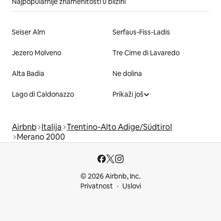
Najpopularnije znamenitosti u blizini
Seiser Alm
Serfaus-Fiss-Ladis
Jezero Molveno
Tre Cime di Lavaredo
Alta Badia
Ne dolina
Lago di Caldonazzo
Prikaži još
Airbnb
Italija
Trentino-Alto Adige/Südtirol
Merano 2000
© 2026 Airbnb, Inc.
Privatnost
Uslovi