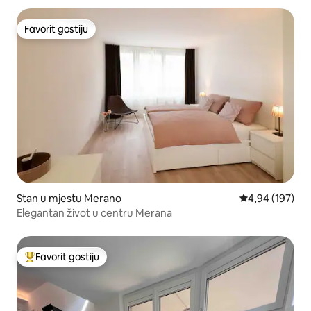
Favorit gostiju
Favorit gostiju
Stan u mjestu Merano
prosječna ocjen
4,94 (197)
Elegantan život u centru Merana
Favorit gostiju
Glavni favorit gostiju