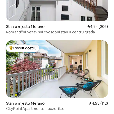
Stan u mjestu Merano
prosječna ocjen
4,94 (206)
Romantični nezavisni dvosobni stan u centru grada
Favorit gostiju
Glavni favorit gostiju
Stan u mjestu Merano
prosječna ocje
4,93 (112)
CityPointApartments – pozorište