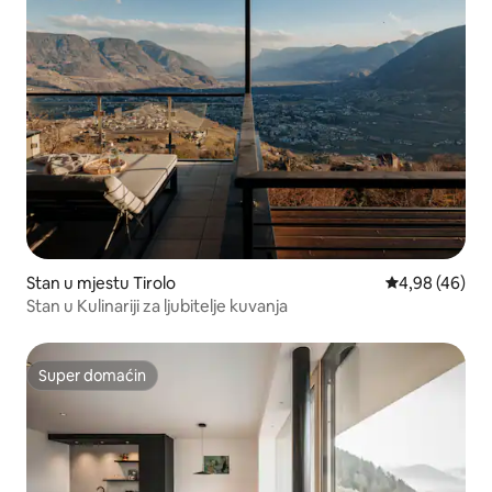
Stan u mjestu Tirolo
prosječna ocje
4,98 (46)
Stan u Kulinariji za ljubitelje kuvanja
Super domaćin
Super domaćin