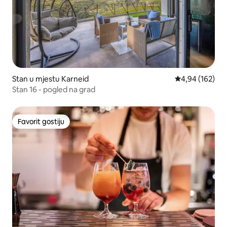
Stan u mjestu Karneid
prosječna ocjen
4,94 (162)
Stan 16 - pogled na grad
Favorit gostiju
Favorit gostiju