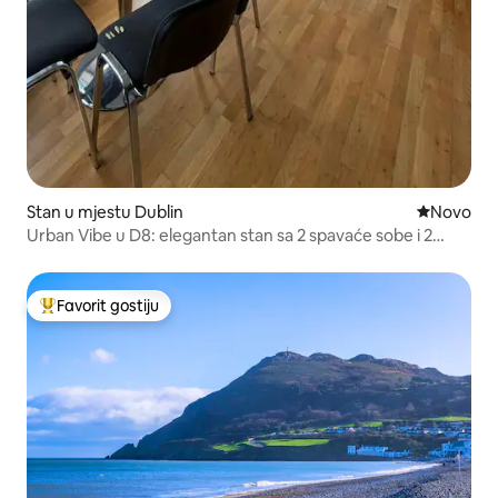
Stan u mjestu Dublin
Novi smješ
Novo
Urban Vibe u D8: elegantan stan sa 2 spavaće sobe i 2
kupatila u centru grada
Favorit gostiju
Glavni favorit gostiju