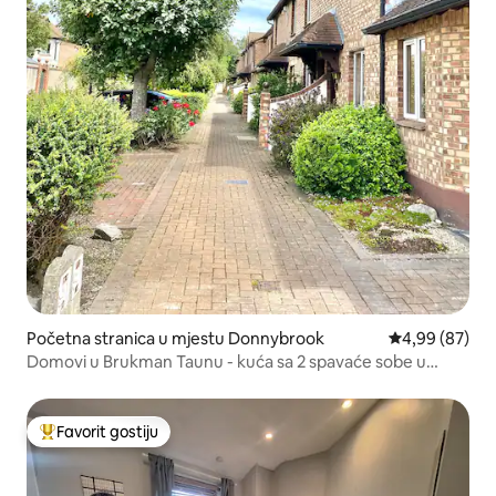
Početna stranica u mjestu Donnybrook
prosječna ocje
4,99 (87)
Domovi u Brukman Taunu - kuća sa 2 spavaće sobe u
Dablinu 4
Favorit gostiju
Glavni favorit gostiju