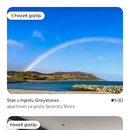
Favorit gostiju
Glavni favorit gostiju
Stan u mjestu Greystones
prosječna
5 (6)
apartman za goste Serenity Shore
Favorit gostiju
Favorit gostiju