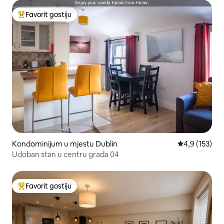
Favorit gostiju
Glavni favorit gostiju
Kondominijum u mjestu Dublin
prosječna ocj
4,9 (153)
Udoban stan u centru grada 04
Favorit gostiju
Glavni favorit gostiju