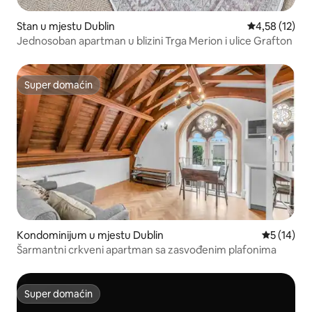
Stan u mjestu Dublin
prosječna ocj
4,58 (12)
Jednosoban apartman u blizini Trga Merion i ulice Grafton
Super domaćin
Super domaćin
Kondominijum u mjestu Dublin
prosječna 
5 (14)
Šarmantni crkveni apartman sa zasvođenim plafonima
Super domaćin
Super domaćin