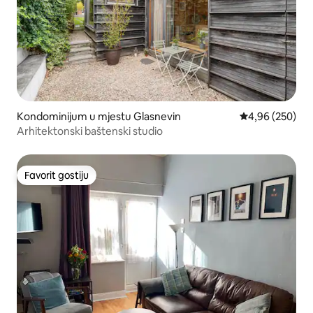
Kondominijum u mjestu Glasnevin
prosječna ocjen
4,96 (250)
Arhitektonski baštenski studio
Favorit gostiju
Favorit gostiju