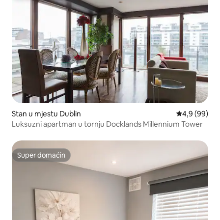
Stan u mjestu Dublin
prosječna ocj
4,9 (99)
Luksuzni apartman u tornju Docklands Millennium Tower
Super domaćin
Super domaćin