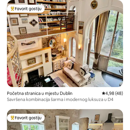
Favorit gostiju
Glavni favorit gostiju
Početna stranica u mjestu Dublin
prosječna ocje
4,98 (48)
Savršena kombinacija šarma i modernog luksuza u D4
Favorit gostiju
Glavni favorit gostiju