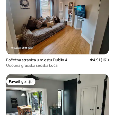
Početna stranica u mjestu Dublin 4
prosječna ocje
4,91 (161)
Udobna gradska seoska kuća!
Favorit gostiju
Favorit gostiju