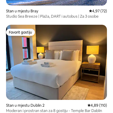
Stan u mjestu Bray
prosječna ocje
4,97 (72)
Studio Sea Breeze | Plaža, DART i autobus | Za 3 osobe
Favorit gostiju
Favorit gostiju
Stan u mjestu Dublin 2
prosječna ocjen
4,89 (110)
Moderan i prostran stan za 8 gostiju - Temple Bar Dablin