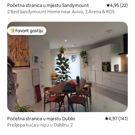
Početna stranica u mjestu Sandymount
prosječna ocje
4,95 (22)
2 Bed Sandymount Home near Aviva, 3 Arena & RDS
Favorit gostiju
Glavni favorit gostiju
Početna stranica u mjestu Dublin
prosječna ocjen
4,97 (141)
Prelijepa kuća u nizu u Dablinu 2