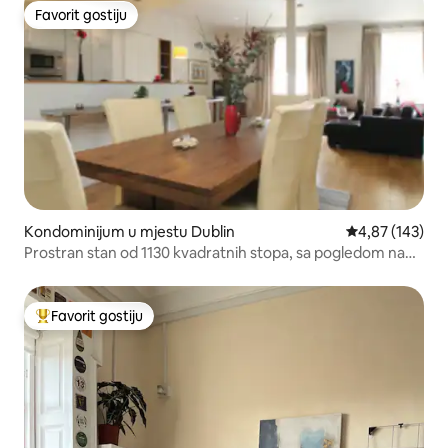
Favorit gostiju
Favorit gostiju
Kondominijum u mjestu Dublin
prosječna ocjen
4,87 (143)
Prostran stan od 1130 kvadratnih stopa, sa pogledom na
reku
Favorit gostiju
Glavni favorit gostiju