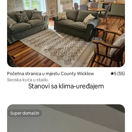
Početna stranica u mjestu County Wicklow
prosječna 
5 (55)
Seoska kuća u stadu.
Stanovi sa klima-uređajem
Super domaćin
Super domaćin