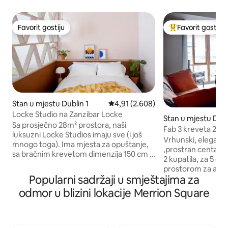
Favorit gostiju
Favorit gostiju
Favorit gostiju
Glavni favorit gost
Stan u mjestu Dublin 1
prosječna ocjena 4,91 od 5, recenz
4,91 (2.608)
Locke Studio na Zanzibar Locke
Stan u mjestu Dubl
Sa prosječno 28m² prostora, naši
Fab 3 kreveta 2 ku
luksuzni Locke Studios imaju sve (i još
Canal Dock
Vrhunski, elegant
mnogo toga). Ima mjesta za opuštanje,
,prostran centar g
sa bračnim krevetom dimenzija 150 cm x
2 kupatila, za 5 os
200 cm i jedinstvenom, ručno izrađenom
prostorom za autom
sofom. Prostor za život, sa potpuno
Popularni sadržaji u smještajima za
živopisnom područj
opremljenom kuhinjom, uključujući
Silikon), do kojeg s
odmor u blizini lokacije Merrion Square
trpezarijski sto, mašinu za
aerodroma Dablin
pranje/sušenje veša, mašinu za pranje
vazduhoplovnog tr
sudova i mnogo dizajnerske opreme za
usluga javnog prevoza. Objeka
kuvanje. Plus sve Locke pogodnosti,
pohvaliti nenadm