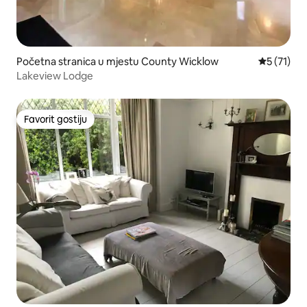
Početna stranica u mjestu County Wicklow
prosječna 
5 (71)
Lakeview Lodge
Favorit gostiju
Favorit gostiju