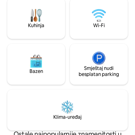
uključujući klima-uređaj, izuzetno jaku
pešačkoj udaljenos
tuš-kabinu sa toaletnim potrepštinama
glavnih atrakcija D
Kinsey Apothecary, privatni Wi-Fi i Smart
3Arena i Avia. Objekat je savršen za
HDTV za strimovanje.
turiste i one koji 
Kuhinja
Wi-Fi
Dablin.
Smještaj nudi
Bazen
besplatan parking
Klima-uređaj
Ostale najpopularnije znamenitosti u