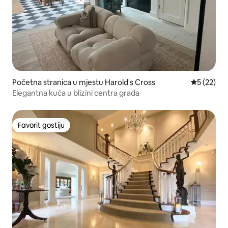
Početna stranica u mjestu Harold's Cross
prosječna 
5 (22)
Elegantna kuća u blizini centra grada
Favorit gostiju
Favorit gostiju