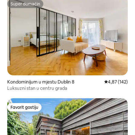
Super domaćin
Super domaćin
Kondominijum u mjestu Dublin 8
prosječna ocjen
4,87 (142)
Luksuzni stan u centru grada
Favorit gostiju
Favorit gostiju