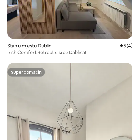
Stan u mjestu Dublin
prosječna
5 (4)
Irish Comfort Retreat u srcu Dablina!
Super domaćin
Super domaćin