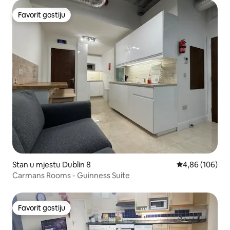
Favorit gostiju
Favorit gostiju
Stan u mjestu Dublin 8
prosječna ocjen
4,86 (106)
Carmans Rooms - Guinness Suite
Favorit gostiju
Favorit gostiju