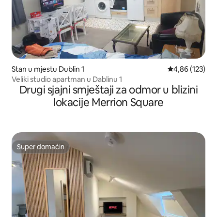
Stan u mjestu Dublin 1
prosječna ocjen
4,86 (123)
Veliki studio apartman u Dablinu 1
Drugi sjajni smještaji za odmor u blizini
lokacije Merrion Square
Super domaćin
Super domaćin