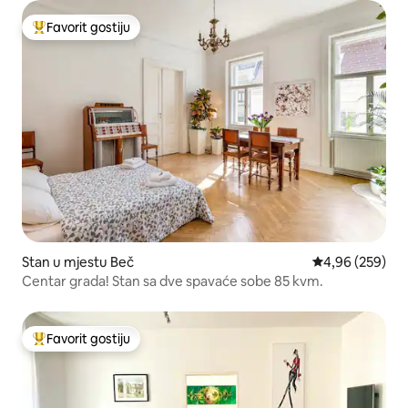
Favorit gostiju
Glavni favorit gostiju
Stan u mjestu Beč
prosječna ocjen
4,96 (259)
Centar grada! Stan sa dve spavaće sobe 85 kvm.
Favorit gostiju
Glavni favorit gostiju