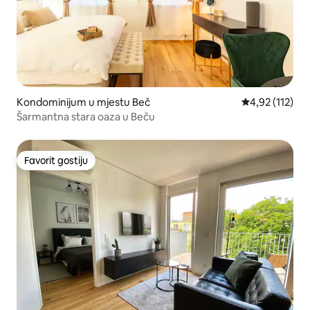
Kondominijum u mjestu Beč
prosječna ocje
4,92 (112)
Šarmantna stara oaza u Beču
Favorit gostiju
Favorit gostiju