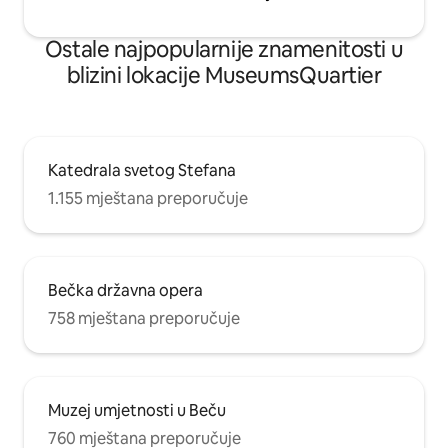
popularnom dizajnu i modnom delu
Beča. U blizini se nalaze muzeji, istorijske
Ostale najpopularnije znamenitosti u
zgrade, kafići, barovi i mnoštvo
prodavnica. Prošetajte do centra grada
blizini lokacije MuseumsQuartier
za 20 minuta. Tramvaj broj 49 je u istoj
ulici. Vodi vas na 2 stanice do podzemne
željeznice U2 i U3. Još jedna stanica U3 je
udaljena samo nekoliko minuta - u velikoj
ulici Mariahilferstrasse.
Katedrala svetog Stefana
1.155 mještana preporučuje
Bečka državna opera
758 mještana preporučuje
Muzej umjetnosti u Beču
760 mještana preporučuje