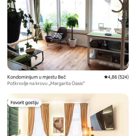
Kondominijum u mjestu Beč
prosječna ocjen
4,86 (524)
Potkrovlje na krovu „Margarita Oasis”
Favorit gostiju
Favorit gostiju