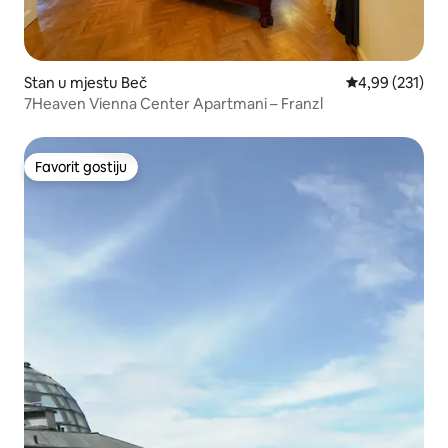
Stan u mjestu Beč
prosječna ocjen
4,99 (231)
7Heaven Vienna Center Apartmani – Franzl
Favorit gostiju
Favorit gostiju