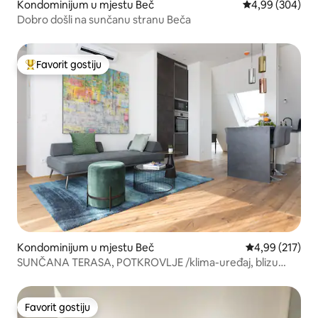
Kondominijum u mjestu Beč
prosječna ocjen
4,99 (304)
Dobro došli na sunčanu stranu Beča
Favorit gostiju
Glavni favorit gostiju
Kondominijum u mjestu Beč
prosječna ocjen
4,99 (217)
SUNČANA TERASA, POTKROVLJE /klima-uređaj, blizu
CIJEVI
Favorit gostiju
Favorit gostiju