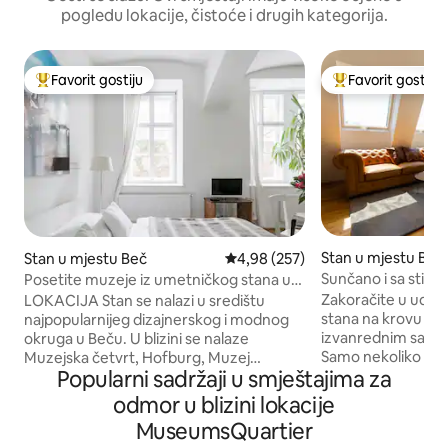
pogledu lokacije, čistoće i drugih kategorija.
Favorit gostiju
Favorit gostiju
Glavni favorit gostiju
Glavni favorit gost
Stan u mjestu Beč
Stan u mjestu Beč
prosječna ocjena 4,98 od 5, rece
4,98 (257)
Sunčano i sa stilom 
Posetite muzeje iz umetničkog stana u
bračni krevet i ba
Dizajnerskoj četvrti
Zakoračite u udob
LOKACIJA Stan se nalazi u središtu
stana na krovu pr
najpopularnijeg dizajnerskog i modnog
izvanrednim sadrž
okruga u Beču. U blizini se nalaze
Samo nekoliko kor
Muzejska četvrt, Hofburg, Muzej
Popularni sadržaji u smještajima za
Radetzkyplatza i 
Kunsthistorisches, Prirodnjački muzej,
urbano utočište, p
Ringstrasse sa svojim istorijskim
odmor u blizini lokacije
restorana, prodavni
građevinama, bečki kafići, barovi i
MuseumsQuartier
znamenitosti u gr
mnoštvo prodavnica. Centar grada je u