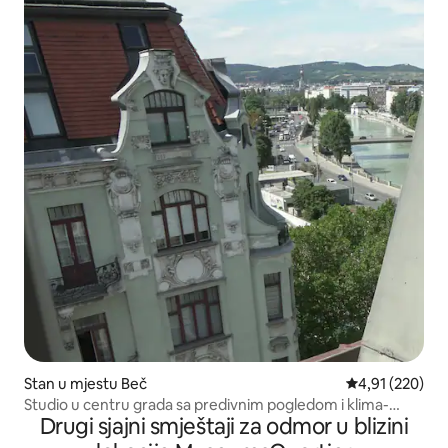
Stan u mjestu Beč
prosječna ocjen
4,91 (220)
Studio u centru grada sa predivnim pogledom i klima-
Drugi sjajni smještaji za odmor u blizini
uređajem