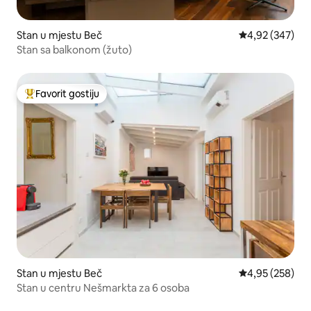
Stan u mjestu Beč
prosječna ocjen
4,92 (347)
Stan sa balkonom (žuto)
Favorit gostiju
Glavni favorit gostiju
Stan u mjestu Beč
prosječna ocjen
4,95 (258)
Stan u centru Nešmarkta za 6 osoba