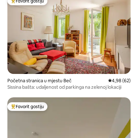
Favorit gostiju
Glavni favorit gostiju
Početna stranica u mjestu Beč
prosječna ocje
4,98 (62)
Sissina bašta: udaljenost od parkinga na zelenoj lokaciji
Favorit gostiju
Glavni favorit gostiju