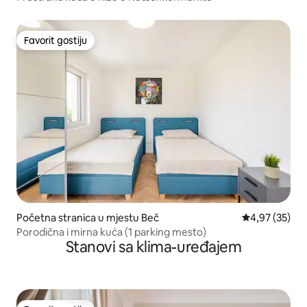
Favorit gostiju
Favorit gostiju
Početna stranica u mjestu Beč
prosječna ocje
4,97 (35)
Porodična i mirna kuća (1 parking mesto)
Stanovi sa klima-uređajem