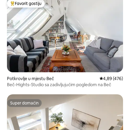
Favorit gostiju
Glavni favorit gostiju
Potkrovlje u mjestu Beč
prosječna ocjen
4,89 (476)
Beč-Hights-Studio sa zadivljujućim pogledom na Beč
Super domaćin
Super domaćin