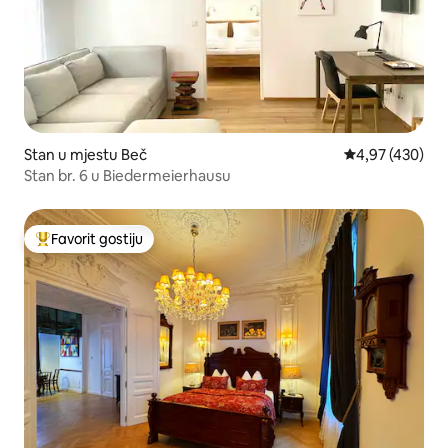
Stan u mjestu Beč
prosječna ocjen
4,97 (430)
Stan br. 6 u Biedermeierhausu
Favorit gostiju
Glavni favorit gostiju