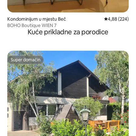
Kondominijum u mjestu Beč
prosječna ocjen
4,88 (224)
BOHO Boutique WIEN 7
Kuće prikladne za porodice
Super domaćin
Super domaćin