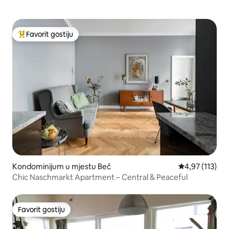
Favorit gostiju
Glavni favorit gostiju
Kondominijum u mjestu Beč
prosječna ocje
4,97 (113)
Chic Naschmarkt Apartment – Central & Peaceful
Favorit gostiju
Favorit gostiju