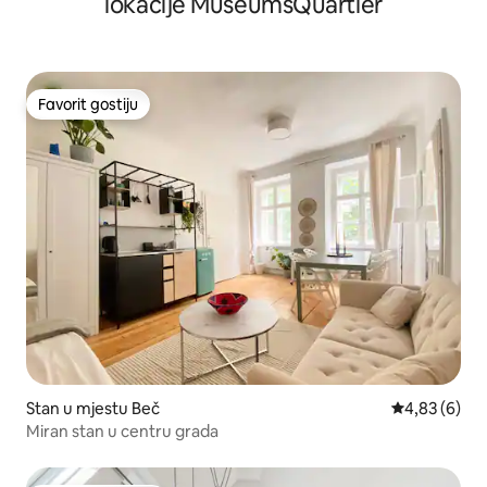
lokacije MuseumsQuartier
Favorit gostiju
Favorit gostiju
Stan u mjestu Beč
prosječna ocj
4,83 (6)
Miran stan u centru grada