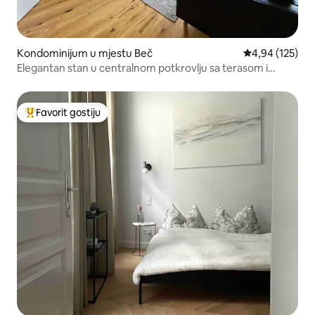
Kondominijum u mjestu Beč
prosječna ocjen
4,94 (125)
Elegantan stan u centralnom potkrovlju sa terasom i
klima-uređajem
Favorit gostiju
Glavni favorit gostiju