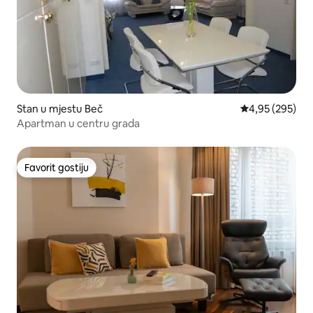
Stan u mjestu Beč
prosječna ocjen
4,95 (295)
Apartman u centru grada
Favorit gostiju
Favorit gostiju