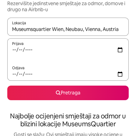
Rezervišite jedinstvene smještaje za odmor, domove i
drugo na Airbnb-u
Lokacija
Kad su rezultati dostupni, možete da se krećete kroz njih pomoću 
Prijava
Odjava
Pretraga
Najbolje ocijenjeni smještaji za odmor u
blizini lokacije MuseumsQuartier
Gosti se slažu: Ovi smještaji imaju visoke ocjene u