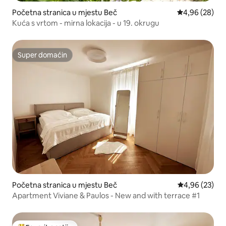
Početna stranica u mjestu Beč
prosječna ocje
4,96 (28)
Kuća s vrtom - mirna lokacija - u 19. okrugu
Super domaćin
Super domaćin
Početna stranica u mjestu Beč
prosječna ocje
4,96 (23)
Apartment Viviane & Paulos - New and with terrace #1