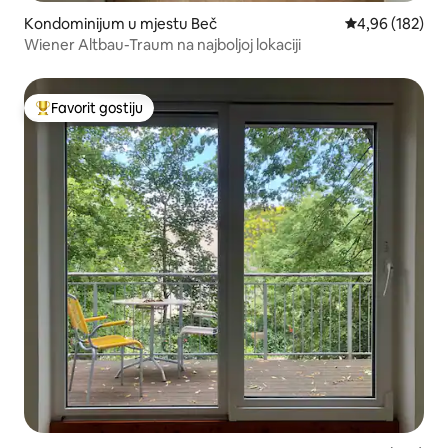
Kondominijum u mjestu Beč
prosječna ocjen
4,96 (182)
Wiener Altbau-Traum na najboljoj lokaciji
Favorit gostiju
Glavni favorit gostiju