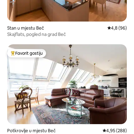
Stan u mjestu Beč
prosječna ocj
4,8 (96)
Skajflats, pogled na grad Beč
Favorit gostiju
Glavni favorit gostiju
Potkrovlje u mjestu Beč
prosječna ocjen
4,95 (288)