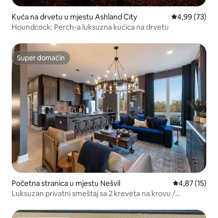
Kuća na drvetu u mjestu Ashland City
prosječna ocje
4,99 (73)
Houndcock: Perch-a luksuzna kućica na drvetu
Super domaćin
Super domaćin
Početna stranica u mjestu Nešvil
prosječna ocj
4,87 (15)
Luksuzan privatni smeštaj sa 2 kreveta na krovu /
hidromasažna kada / teren za golf