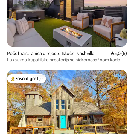
Početna stranica u mjestu Istočni Nashville
prosječna o
5,0 (5)
Luksuzna kupatilska prostorija sa hidromasažnom kadom
na krovu, 8 do Brodveja
Favorit gostiju
Glavni favorit gostiju