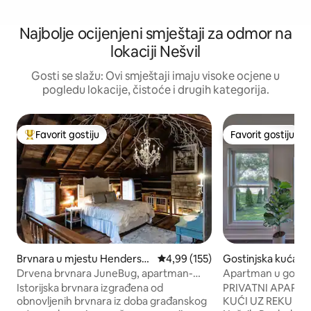
Najbolje ocijenjeni smještaji za odmor na
lokaciji Nešvil
Gosti se slažu: Ovi smještaji imaju visoke ocjene u
pogledu lokacije, čistoće i drugih kategorija.
Favorit gostiju
Favorit gostiju
Glavni favorit gostiju
Favorit gostiju
Brvnara u mjestu Henderso
prosječna ocjena 4,99 od 5, rece
4,99 (155)
Gostinjska kuća u 
nville
vju
Drvena brvnara JuneBug, apartman-
Apartman u gostinj
potkrovlje iz snova, kameni kamin.
– 15 minuta do Bro
Istorijska brvnara izgrađena od
PRIVATNI APART
obnovljenih brvnara iz doba građanskog
KUĆI UZ REKU • 15