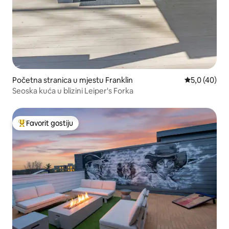
Početna stranica u mjestu Franklin
prosječna oc
5,0 (40)
Seoska kuća u blizini Leiper's Forka
Favorit gostiju
Glavni favorit gostiju