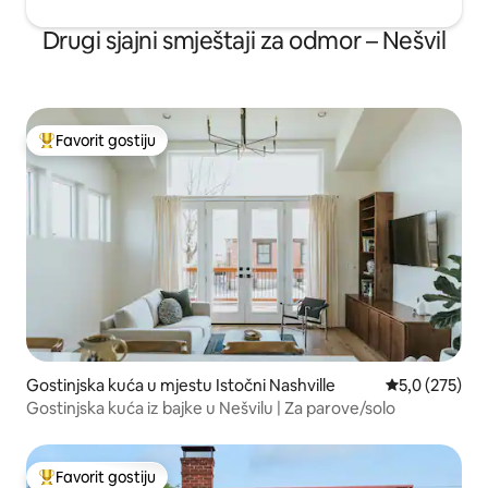
Drugi sjajni smještaji za odmor – Nešvil
Favorit gostiju
Glavni favorit gostiju
Gostinjska kuća u mjestu Istočni Nashville
prosječna ocje
5,0 (275)
Gostinjska kuća iz bajke u Nešvilu | Za parove/solo
Favorit gostiju
Glavni favorit gostiju