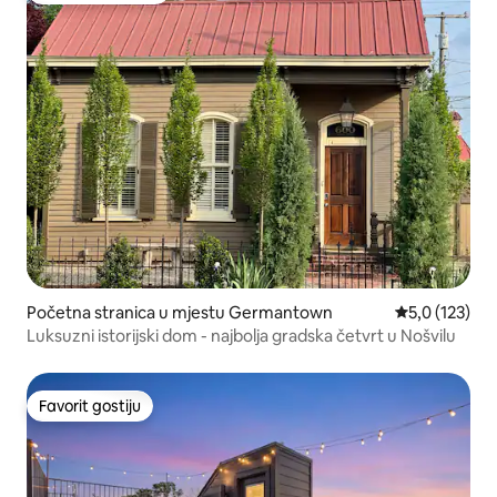
Početna stranica u mjestu Germantown
prosječna ocj
5,0 (123)
Luksuzni istorijski dom - najbolja gradska četvrt u Nošvilu
Favorit gostiju
Favorit gostiju