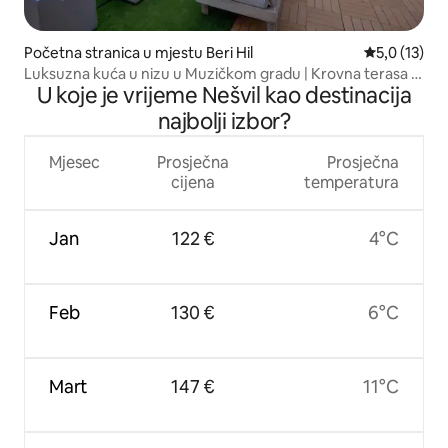
Početna stranica u mjestu Beri Hil
prosječna oc
5,0 (13)
Luksuzna kuća u nizu u Muzičkom gradu | Krovna terasa +
U koje je vrijeme Nešvil kao destinacija
garaža
najbolji izbor?
Mjesec
Prosječna
Prosječna
cijena
temperatura
Jan
122 €
4°C
Feb
130 €
6°C
Mart
147 €
11°C