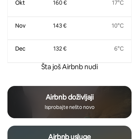
Okt
160 €
17°C
Nov
143 €
10°C
Dec
132 €
6°C
Šta još Airbnb nudi
Airbnb doživljaji
Isprobajte nešto novo
Airbnb usluge