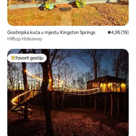
Gostinjska kuća u mjestu Kingston Springs
prosječna ocje
4,95 (19)
Hilltop Hideaway
Favorit gostiju
Glavni favorit gostiju