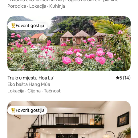
Porodica
·
Lokacija
·
Kuhinja
Favorit gostiju
Glavni favorit gostiju
Trulo u mjestu Hoa Lư
prosječna 
5 (14)
Eko bašta Hang Múa
Lokacija
·
Cijena
·
Tačnost
Favorit gostiju
Glavni favorit gostiju