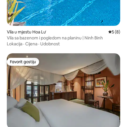
Vila u mjestu Hoa Lư
prosječna
5 (8)
Vila sa bazenom i pogledom na planinu | Ninh Binh
Lokacija
·
Cijena
·
Udobnost
Favorit gostiju
Favorit gostiju