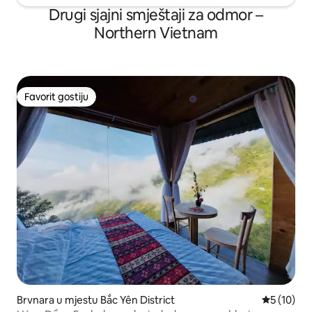
Drugi sjajni smještaji za odmor –
Northern Vietnam
Favorit gostiju
Favorit gostiju
Brvnara u mjestu Bắc Yên District
prosječna 
5 (10)