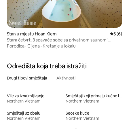
Stan u mjestu Hoan Kiem
prosječna
5 (6)
Stara četvrt, 3 spavaće sobe sa privatnom saunom i
hidromasažnom kadom
Porodica
·
Cijena
·
Kretanje u lokalu
Odredišta koja treba istražiti
Drugi tipovi smještaja
Aktivnosti
Vile za iznajmljivanje
Smještaji koji primaju kućne ljubimce
Northern Vietnam
Northern Vietnam
Smještaji uz obalu
Seoske kuće
Northern Vietnam
Northern Vietnam