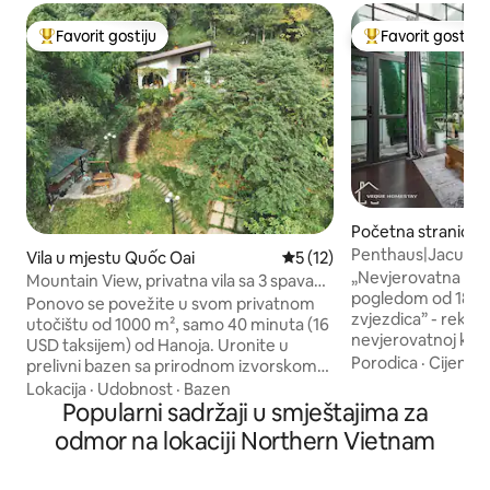
Favorit gostiju
Favorit gostiju
Glavni favorit gostiju
Glavni favorit gost
Početna stranica 
oàn Kiếm
Penthaus|Jacuzzi
Vila u mjestu Quốc Oai
prosječna ocjena 5 od 5, rec
5 (12)
Quarter|KitchenlN
„Nevjerovatna kuć
Mountain View, privatna vila sa 3 spavaće
pogledom od 180° 
sobe HN, beskonačni bazen
Ponovo se povežite u svom privatnom
zvjezdica” - rekli s
utočištu od 1000 m², samo 40 minuta (16
nevjerovatnoj kući
USD taksijem) od Hanoja. Uronite u
kvadratnih metara
Porodica
·
Cijena
·
prelivni bazen sa prirodnom izvorskom
pogled) - Hidroma
vodom bez hemikalija, s panoramskim
Lokacija
·
Udobnost
·
Bazen
hidromasažnom kadom - B
pogledom na planine i barom pored
Popularni sadržaji u smještajima za
mašina za pranje i 
bazena. Uživajte u duhovnom životu na
odmor na lokaciji Northern Vietnam
Potpuno opremljena kuhi
selu: šaputanje bambusa, pjev ptica i
prostor za čuvanje prtlja
potpuna izolacija. ​Luksuzno odmaralište
voda (u zajedničkom