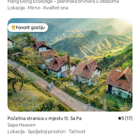
Háng Đồng Ecolodge – planinska brvnara u oblacima
Lokacija
·
Mirno
·
Kvalitet sna
Favorit gostiju
Glavni favorit gostiju
Početna stranica u mjestu tt. Sa Pa
prosječna 
5 (17)
Sapa Heaven
Lokacija
·
Spoljašnji prostori
·
Tačnost