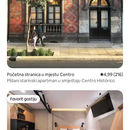
Početna stranica u mjestu Centro
prosječna ocjen
4,99 (216)
Plišani starinski apartman u smještaju Centro Histórico
Favorit gostiju
Favorit gostiju