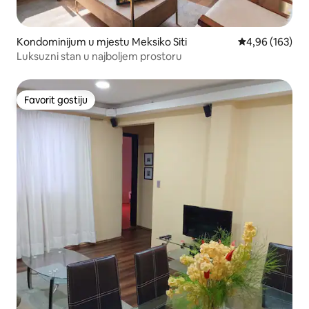
Kondominijum u mjestu Meksiko Siti
prosječna ocjen
4,96 (163)
Luksuzni stan u najboljem prostoru
Favorit gostiju
Favorit gostiju