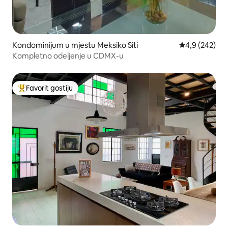
Kondominijum u mjestu Meksiko Siti
prosječna ocje
4,9 (242)
Kompletno odeljenje u CDMX-u
Favorit gostiju
Glavni favorit gostiju