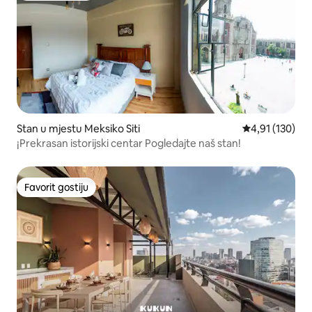
Stan u mjestu Meksiko Siti
prosječna ocjen
4,91 (130)
¡Prekrasan istorijski centar Pogledajte naš stan!
Favorit gostiju
Favorit gostiju