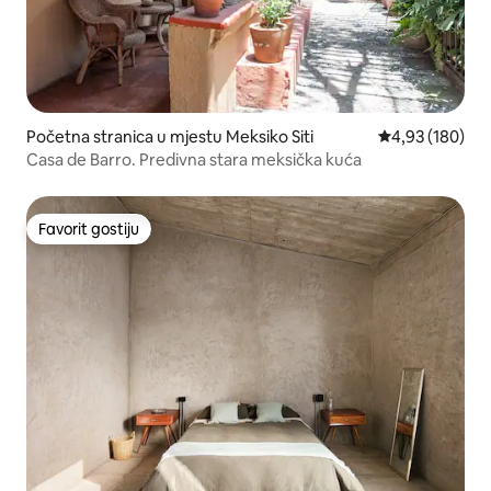
Početna stranica u mjestu Meksiko Siti
prosječna ocjen
4,93 (180)
Casa de Barro. Predivna stara meksička kuća
Favorit gostiju
Favorit gostiju