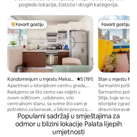
pogledu lokacije, čistoće i drugih kategorija.
Favorit gostiju
Favorit gostiju
Glavni favorit gostiju
Favorit gostiju
Kondominijum u mjestu Meksik
prosječna ocjena 5 od 5, rece
5 (191)
Stan u mjestu Meks
o Siti
Apartman u istorijskom centru grada,
Šarmantni potkrov
nekoliko koraka od Akademije lepih
terasom u blizini Z
Radujemo se što ćemo vas vidjeti u
Šarmantno potkrov
umetnosti
ovom odličnom , udobnom, vrlo
Sitija, koje se nal
centralnom stanu, sa svime što vam je
istorijske zgrade
potrebno za boravak, u blizini prevoza,
dnevni boravak sa
Popularni sadržaji u smještajima za
metroa, metrobusa, trolejbusa. Mjesta
Trpezariju sa stolom
koja treba posjetiti Palacio Bellas Artes
Potpuno opremljena
odmor u blizini lokacije Palata lijepih
udaljena samo nekoliko koraka, Zocalo.
sudoperom, frižid
umjetnosti
Plaza Garibaldi, Spomenik revoluciji,
rernom. Glavna sp