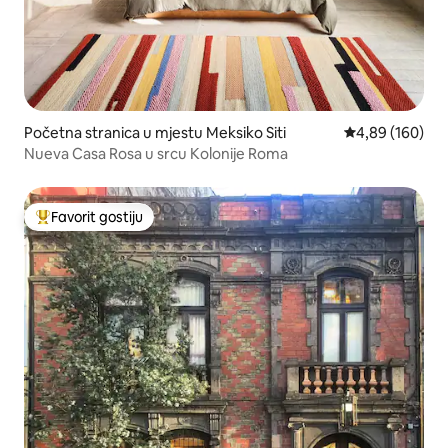
Početna stranica u mjestu Meksiko Siti
prosječna ocjen
4,89 (160)
Nueva Casa Rosa u srcu Kolonije Roma
Favorit gostiju
Glavni favorit gostiju