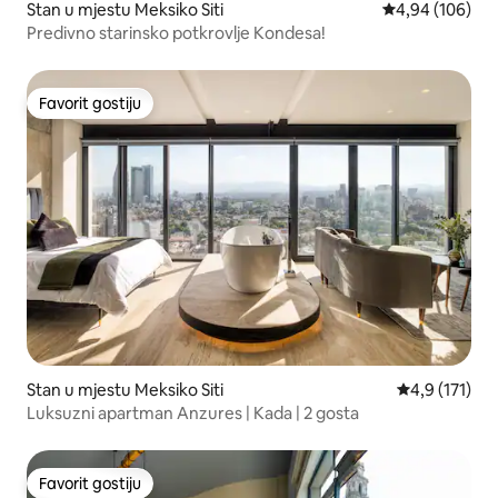
Stan u mjestu Meksiko Siti
prosječna ocjen
4,94 (106)
Predivno starinsko potkrovlje Kondesa!
Favorit gostiju
Favorit gostiju
Stan u mjestu Meksiko Siti
prosječna ocj
4,9 (171)
Luksuzni apartman Anzures | Kada | 2 gosta
Favorit gostiju
Favorit gostiju