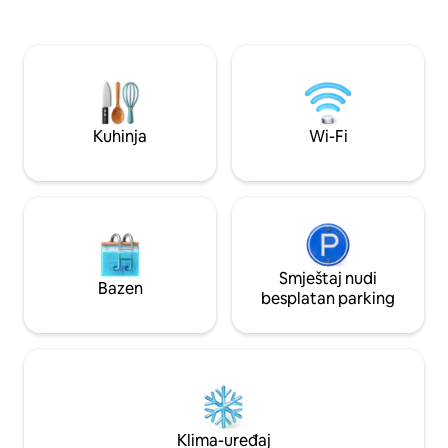
Autodromo Hnos. Rodrigez, Foro Sol,
krevetom, klima-u
muzeji, barovi. , Restorani, kafići, u
sredini se nalaze
neposrednoj blizini čuvene „Citadele”
gvožđa koje vode 
(uspomene) Kineske četvrti, Opremljena
panoramskim pogl
kompletnom kuhinjom, frižiderom,
uključujući simbol
frižiderom, mikrotalasnom pećnicom,
Latinoamerikanu.
mašinom za pranje veša, TV-om, Wi-Fi
Kuhinja
Wi-Fi
mrežom (ako naplaćujemo)
Smještaj nudi
Bazen
besplatan parking
Klima-uređaj