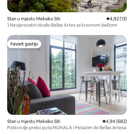
Stan u mjestu Meksiko Siti
prosječna ocj
4,92 (13)
1 Nevjerovatni studio Bellas Artes sa krovnom baštom
Favorit gostiju
Favorit gostiju
Stan u mjestu Meksiko Siti
prosječna ocjen
4,94 (682)
Potkrovlje preko puta MUNALA I Pešačim do Bellas Artesa