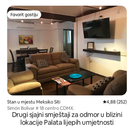
terasom
Favorit gostiju
Favorit gostiju
Stan u mjestu Meksiko Siti
prosječna ocjen
4,88 (252)
Simón Bolívar # 18 centro CDMX.
Drugi sjajni smještaji za odmor u blizini
lokacije Palata lijepih umjetnosti