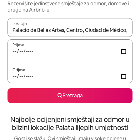
Rezervišite jedinstvene smještaje za odmor, domove i
drugo na Airbnb-u
Lokacija
Kad su rezultati dostupni, možete da se krećete kroz njih pomoću 
Prijava
Odjava
Pretraga
Najbolje ocijenjeni smještaji za odmor u
blizini lokacije Palata lijepih umjetnosti
Gosti se slažu: Ovi smještaji imaju visoke ocjene u