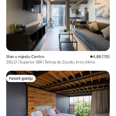
Stan u mjestu Centro
prosječna ocjen
4,88 (110)
ZIELO | Superior 2BR | Šetnja do Zocalo, krov, klima
Favorit gostiju
Favorit gostiju