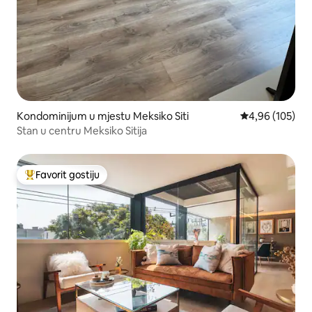
Kondominijum u mjestu Meksiko Siti
prosječna ocjen
4,96 (105)
Stan u centru Meksiko Sitija
Favorit gostiju
Glavni favorit gostiju