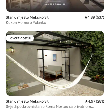
Stan u mjestu Meksiko Siti
prosječna ocjen
4,89 (537)
Kukun Homero Polanko
Favorit gostiju
Favorit gostiju
Stan u mjestu Meksiko Siti
prosječna ocjen
4,97 (281)
Svijetli potkrovni stan u Roma Norteu sa privatnom