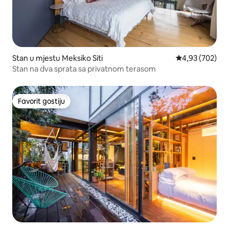
Stan u mjestu Meksiko Siti
prosječna ocjen
4,93 (702)
Stan na dva sprata sa privatnom terasom
Favorit gostiju
Favorit gostiju