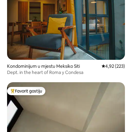
Kondominijum u mjestu Meksiko Siti
prosječna ocjen
4,92 (223)
Dept. in the heart of Roma y Condesa
Favorit gostiju
Glavni favorit gostiju