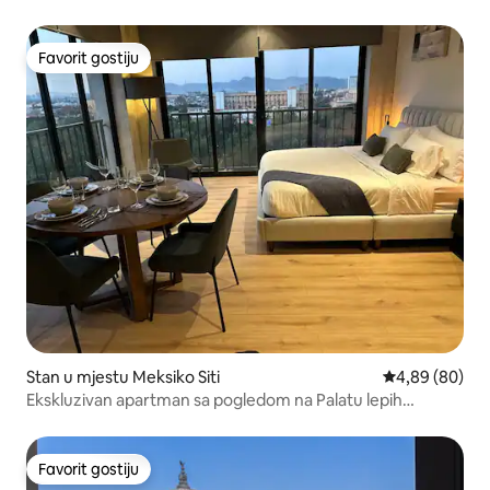
Favorit gostiju
Favorit gostiju
Stan u mjestu Meksiko Siti
prosječna ocje
4,89 (80)
Ekskluzivan apartman sa pogledom na Palatu lepih
umetnosti
Favorit gostiju
Favorit gostiju