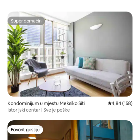
Super domaćin
Super domaćin
Kondominijum u mjestu Meksiko Siti
prosječna ocjen
4,84 (158)
Istorijski centar | Sve je peške
Favorit gostiju
Favorit gostiju