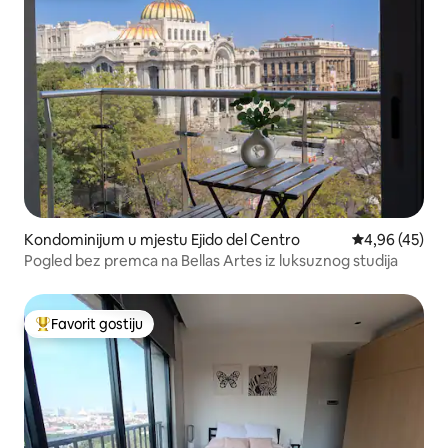
Kondominijum u mjestu Ejido del Centro
prosječna ocje
4,96 (45)
Pogled bez premca na Bellas Artes iz luksuznog studija
Favorit gostiju
Glavni favorit gostiju