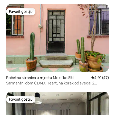
Favorit gostiju
Favorit gostiju
Početna stranica u mjestu Meksiko Siti
prosječna ocj
4,91 (47)
Šarmantni dom CDMX Heart, na korak od svega! 2
spavaće sobe
Favorit gostiju
Favorit gostiju