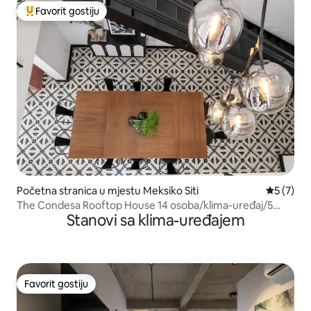
Favorit gostiju
Glavni favorit gostiju
Početna stranica u mjestu Meksiko Siti
prosječna
5 (7)
The Condesa Rooftop House 14 osoba/klima-uređaj/5
Stanovi sa klima-uređajem
spavaćih soba
Favorit gostiju
Favorit gostiju