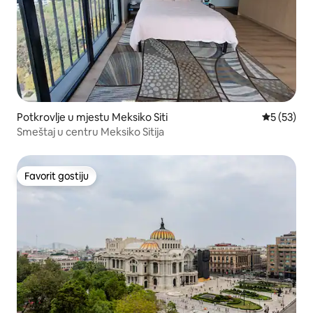
Potkrovlje u mjestu Meksiko Siti
prosječna 
5 (53)
Smeštaj u centru Meksiko Sitija
Favorit gostiju
Favorit gostiju