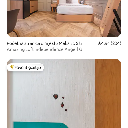
Početna stranica u mjestu Meksiko Siti
prosječna ocjen
4,94 (204)
Amazing Loft Independence Angel | G
Favorit gostiju
Glavni favorit gostiju