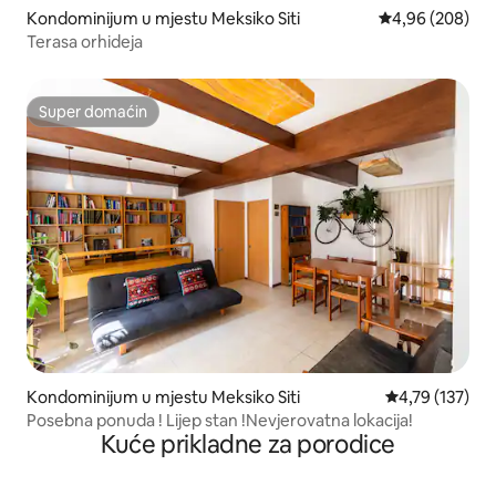
Kondominijum u mjestu Meksiko Siti
prosječna ocjen
4,96 (208)
Terasa orhideja
Super domaćin
Super domaćin
Kondominijum u mjestu Meksiko Siti
prosječna ocjen
4,79 (137)
Posebna ponuda ! Lijep stan !Nevjerovatna lokacija!
Kuće prikladne za porodice