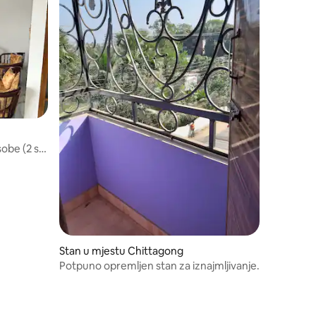
sobe (2 sa
đaja) i 5
Stan u mjestu Chittagong
Potpuno opremljen stan za iznajmljivanje.