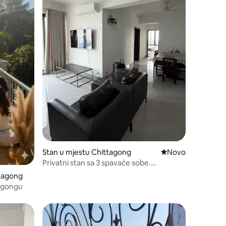
Stan u mjestu Chittagong
Novi smještaj
Novo
Privatni stan sa 3 spavaće sobe.
Kompletna klimatizacija
ttagong
tagongu