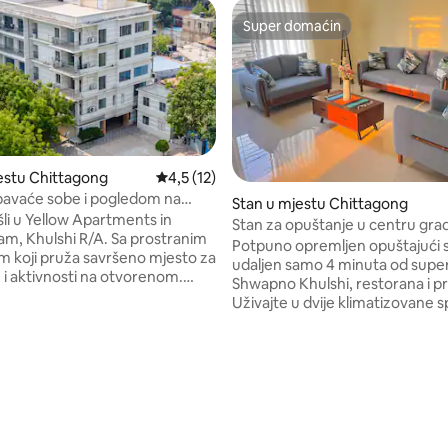
Super domaćin
Super domaćin
estu Chittagong
prosječna ocjena 4,5 od 5, recenzija: 12
4,5 (12)
spavaće sobe i pogledom na
Stan u mjestu Chittagong
li u Yellow Apartments in
Stan za opuštanje u centru gra
m, Khulshi R/A. Sa prostranim
Potpuno opremljen opuštajući 
m koji pruža savršeno mjesto za
udaljen samo 4 minuta od sup
 i aktivnosti na otvorenom.
Shwapno Khulshi, restorana i p
se i uživajte u zadivljujućem
Uživajte u dvije klimatizovane 
a grad s naše krovne terase.„
sobe sa spojenim kupatilima i b
 lift i besplatno parking
kao i dodatnoj sobi za goste. Ku
potpuno opremljenoj kuhinji s f
rirodom, idealan za opuštajući
plinskim šporetom i trpezarijom
od 5, recenzija: 12
Besplatan parking, samostalna p
ala čistoća i udobnost tokom
obezbjeđenje 24/7, topla voda i
avka, pružajući vam miran
kućepazitelj u sklopu objekta o
i možete smatrati svojim