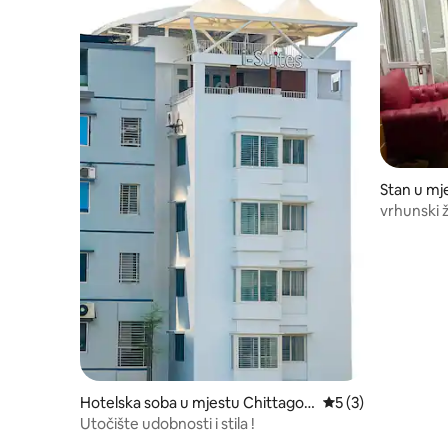
Stan u mj
vrhunski 
Hotelska soba u mjestu Chittagon
prosječna ocjena 5
5 (3)
g
Utočište udobnosti i stila !