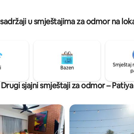
bezbjedan boravak bez muke – 
kom boravka u Čittagongu.
za porodice i profesionalce koji
praktičnost i udobnost u srcu g
sadržaji u smještajima za odmor na loka
Smještaj 
i
Bazen
p
Drugi sjajni smještaji za odmor – Patiya