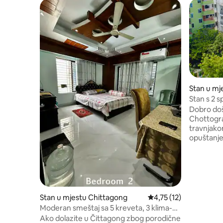
Stan u mj
Stan s 2 
brdo
Dobro doš
Chottogra
travnjako
opuštanje
„Opustite 
pogledu n
Zgrada ima
mjesto. „Smještaj prikladan za porodice
okružen p
odmor.” Naši stanovi se održavaju kako bi
Stan u mjestu Chittagong
prosječna ocjena 4,75 
4,75 (12)
se osigur
Moderan smeštaj sa 5 kreveta, 3 klima-
vašeg bor
uređaja i 4 bojlera sa trpezarijom i
Ako dolazite u Čittagong zbog porodične
odmor koj