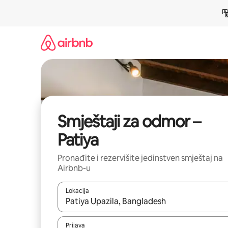
Pređi
na
sadržaj
Smještaji za odmor –
Patiya
Pronađite i rezervišite jedinstven smještaj na
Airbnb-u
Lokacija
Kad su rezultati dostupni, možete da se krećete kr
Prijava