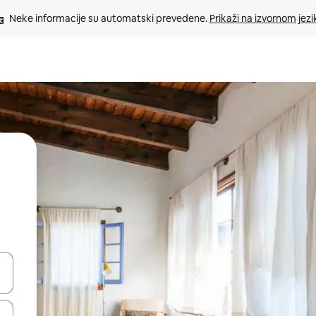
Neke informacije su automatski prevedene. 
Prikaži na izvornom jezi
oz njih pomoću strelica nagore i nadolje, kao i da ih istražujte dodirom