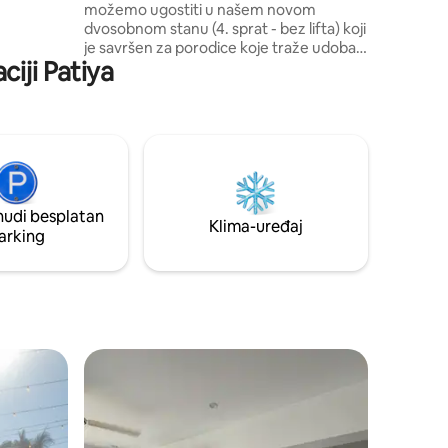
idealno
možemo ugostiti u našem novom
 traže
dvosobnom stanu (4. sprat - bez lifta) koji
rada.
je savršen za porodice koje traže udoban
ciji Patiya
i bezbjedan smještaj. Naš stan je udaljen
samo 15 minuta od željezničke stanice
Ctg i GEC More, 10 minuta od Ctg kluba i
25 minuta od Agrabad R/A. **Iz
bezbjednosnih razloga - tražimo važeće
NID kopije (obje strane) ili važeće kopije
pasoša za sve goste radi potvrde
rezervacije ** Posvećeni smo tome da
nudi besplatan
vam pružimo izvanredno iskustvo tokom
Klima-uređaj
arking
boravka.