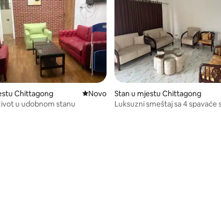
estu Chittagong
Novi smještaj
Novo
Stan u mjestu Chittagong
život u udobnom stanu
Luksuzni smeštaj sa 4 spavaće 
klima-uređajem, 2 bez klima-ure
kreveta
 od 5, recenzija: 3