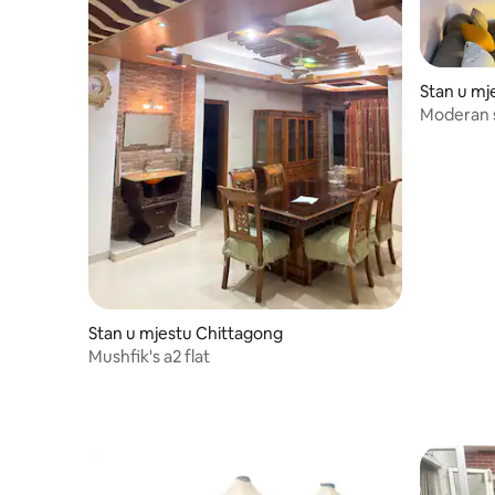
Stan u mj
Moderan 
Stan u mjestu Chittagong
Mushfik's a2 flat