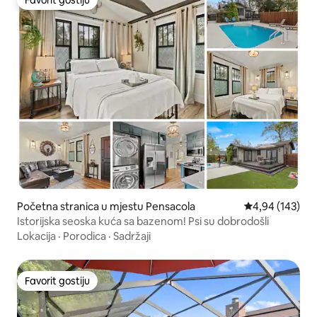
Favorit gostiju
Favorit gostiju
Početna stranica u mjestu Pensacola
prosječna ocjen
4,94 (143)
Istorijska seoska kuća sa bazenom! Psi su dobrodošli
Lokacija
·
Porodica
·
Sadržaji
Favorit gostiju
Favorit gostiju