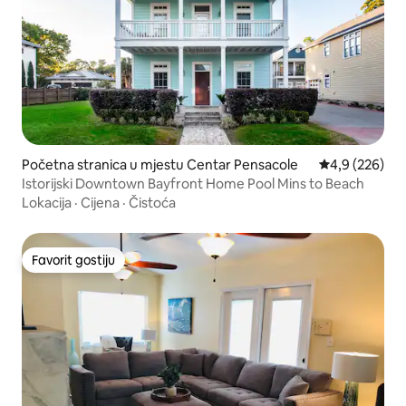
Početna stranica u mjestu Centar Pensacole
prosječna ocje
4,9 (226)
Istorijski Downtown Bayfront Home Pool Mins to Beach
Lokacija
·
Cijena
·
Čistoća
Favorit gostiju
Favorit gostiju