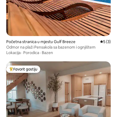
Početna stranica u mjestu Gulf Breeze
prosječna
5 (3)
Odmor na plaži Pensakola sa bazenom i ognjištem
Lokacija
·
Porodica
·
Bazen
Favorit gostiju
Glavni favorit gostiju