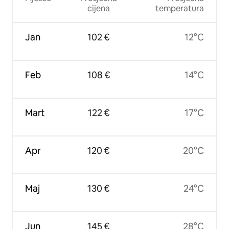
cijena
temperatura
Jan
102 €
12°C
Feb
108 €
14°C
Mart
122 €
17°C
Apr
120 €
20°C
Maj
130 €
24°C
Jun
145 €
28°C