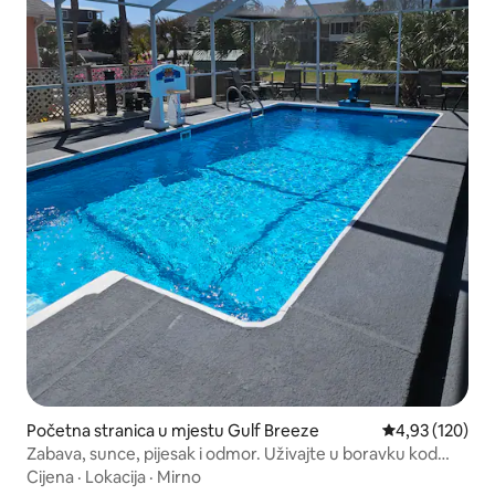
Početna stranica u mjestu Gulf Breeze
prosječna ocjen
4,93 (120)
Zabava, sunce, pijesak i odmor. Uživajte u boravku kod
nas.
Cijena
·
Lokacija
·
Mirno