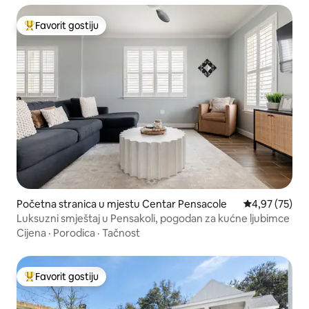
Favorit gostiju
Glavni favorit gostiju
Početna stranica u mjestu Centar Pensacole
prosječna ocje
4,97 (75)
Luksuzni smještaj u Pensakoli, pogodan za kućne ljubimce
Cijena
·
Porodica
·
Tačnost
Favorit gostiju
Glavni favorit gostiju