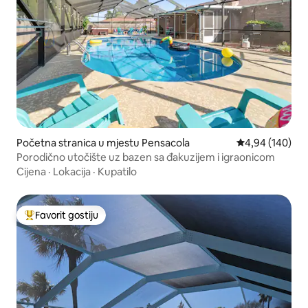
Početna stranica u mjestu Pensacola
prosječna ocjen
4,94 (140)
Porodično utočište uz bazen sa đakuzijem i igraonicom
Cijena
·
Lokacija
·
Kupatilo
Favorit gostiju
Glavni favorit gostiju