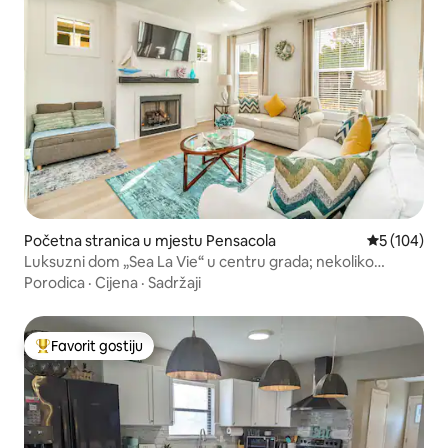
Početna stranica u mjestu Pensacola
prosječna oc
5 (104)
Luksuzni dom „Sea La Vie“ u centru grada; nekoliko
minuta do plaža
Porodica
·
Cijena
·
Sadržaji
Favorit gostiju
Glavni favorit gostiju