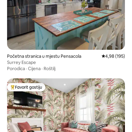
Početna stranica u mjestu Pensacola
prosječna ocjen
4,98 (195)
Surrey Escape
Porodica
·
Cijena
·
Roštilj
Favorit gostiju
Glavni favorit gostiju