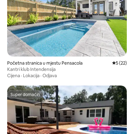
Početna stranica u mjestu Pensacola
prosječna 
5 (22)
Kantri klub Intendensija
Cijena
·
Lokacija
·
Odjava
Super domaćin
Super domaćin