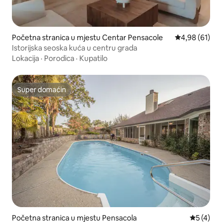
Početna stranica u mjestu Centar Pensacole
prosječna ocje
4,98 (61)
Istorijska seoska kuća u centru grada
Lokacija
·
Porodica
·
Kupatilo
Super domaćin
Super domaćin
Početna stranica u mjestu Pensacola
prosječna
5 (4)