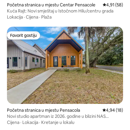
Početna stranica u mjestu Centar Pensacole
prosječna ocje
4,91 (58)
Kuća Rajt: Novi smještaj u Istočnom Hilu/centru grada
Lokacija
·
Cijena
·
Plaža
Favorit gostiju
Favorit gostiju
Početna stranica u mjestu Pensacola
prosječna ocje
4,94 (18)
Novi studio apartman iz 2026. godine u blizini NAS
Pensakole i plaže
Cijena
·
Lokacija
·
Kretanje u lokalu