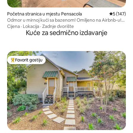
Početna stranica u mjestu Pensacola
prosječna oc
5 (147)
Odmor u mirnoj kući sa bazenom! Omiljeno na Airbnb-u!
NAJPOPULARNIJIH 1%
Cijena
·
Lokacija
·
Zadnje dvorište
Kuće za sedmično izdavanje
Favorit gostiju
Glavni favorit gostiju