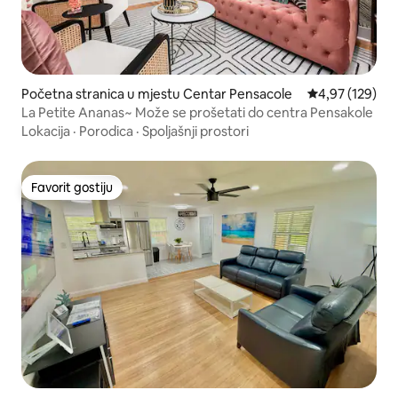
Početna stranica u mjestu Centar Pensacole
prosječna ocjen
4,97 (129)
La Petite Ananas~ Može se prošetati do centra Pensakole
Lokacija
·
Porodica
·
Spoljašnji prostori
Favorit gostiju
Favorit gostiju