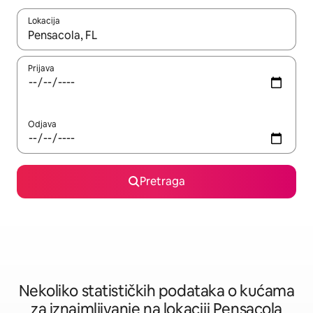
Lokacija
Kad su rezultati dostupni, možete da se krećete kroz njih pomoću 
Prijava
Odjava
Pretraga
Nekoliko statističkih podataka o kućama
za iznajmljivanje na lokaciji Pensacola