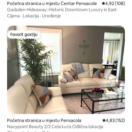
Početna stranica u mjestu Centar Pensacole
prosječna ocjen
4,92 (108)
Gadsden Hideaway: Historic Downtown Luxury in East
Cijena
·
Lokacija
·
Uređenje
Favorit gostiju
Favorit gostiju
Početna stranica u mjestu Pensacola
prosječna ocjen
4,83 (152)
Navypoint Beauty 2/2 Cela kuća Odlična lokacija