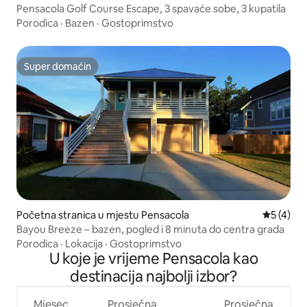
Pensacola Golf Course Escape, 3 spavaće sobe, 3 kupatila
Porodica
·
Bazen
·
Gostoprimstvo
Super domaćin
Super domaćin
Početna stranica u mjestu Pensacola
prosječna
5 (4)
Bayou Breeze – bazen, pogled i 8 minuta do centra grada
Porodica
·
Lokacija
·
Gostoprimstvo
U koje je vrijeme Pensacola kao
destinacija najbolji izbor?
Mjesec
Prosječna
Prosječna