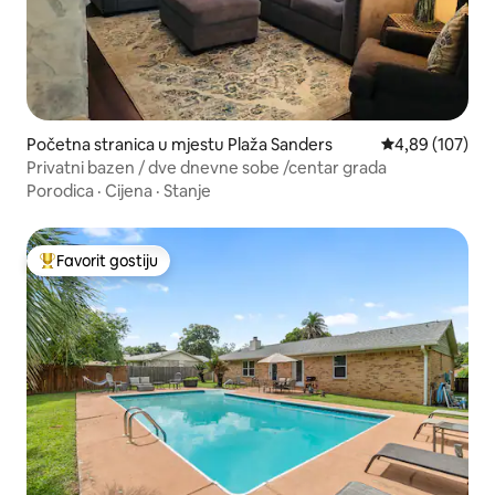
Početna stranica u mjestu Plaža Sanders
prosječna ocjen
4,89 (107)
Privatni bazen / dve dnevne sobe /centar grada
Porodica
·
Cijena
·
Stanje
Favorit gostiju
Glavni favorit gostiju