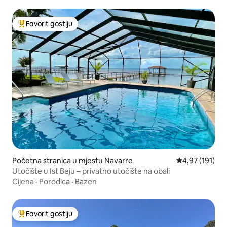
Favorit gostiju
Glavni favorit gostiju
Početna stranica u mjestu Navarre
prosječna ocjen
4,97 (191)
Utočište u Ist Beju – privatno utočište na obali
Cijena
·
Porodica
·
Bazen
Favorit gostiju
Glavni favorit gostiju