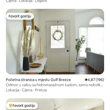
Cijena
·
Lokacija
·
Odjava
Favorit gostiju
Favorit gostiju
Početna stranica u mjestu Gulf Breeze
prosječna ocjen
4,87 (196)
Odmor u zalivu sa hidromasažnom kadom, samo nekoliko
minuta do plaže
Lokacija
·
Cijena
·
Pristup
Favorit gostiju
Glavni favorit gostiju