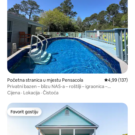
Početna stranica u mjestu Pensacola
prosječna ocjen
4,99 (137)
Privatni bazen – blizu NAS-a – roštilji – igraonica –
porodični ambijent
Cijena
·
Lokacija
·
Čistoća
Favorit gostiju
Favorit gostiju