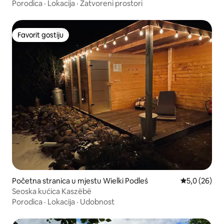
Porodica
·
Lokacija
·
Zatvoreni prostori
Favorit gostiju
Favorit gostiju
Početna stranica u mjestu Wielki Podleś
prosječna ocj
5,0 (26)
Seoska kućica Kaszëbë
Porodica
·
Lokacija
·
Udobnost