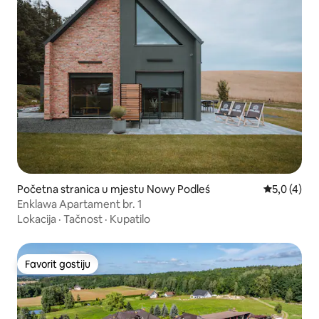
Početna stranica u mjestu Nowy Podleś
prosječna o
5,0 (4)
Enklawa Apartament br. 1
Lokacija
·
Tačnost
·
Kupatilo
Favorit gostiju
Favorit gostiju