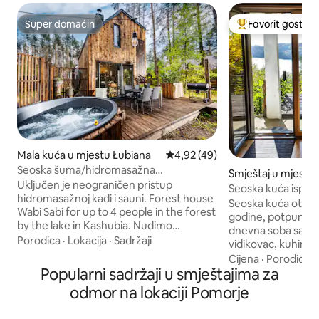
Super domaćin
Favorit gostiju
Super domaćin
Glavni favorit gost
Mala kuća u mjestu Łubiana
prosječna ocjena 4,92 od 5, rec
4,92 (49)
Seoska šuma/hidromasažna
Smještaj u mjestu
kada/kamin/sauna/jezero Kashubia
Uključen je neograničen pristup
Seoska kuća ispo
hidromasažnoj kadi i sauni. Forest house
jezero u Kashubiji
Seoska kuća otvo
Wabi Sabi for up to 4 people in the forest
godine, potpuno opremlj
by the lake in Kashubia. Nudimo
dnevna soba sa ka
dvospratnu seosku kuću od oko 45 m2
Porodica
·
Lokacija
·
Sadržaji
vidikovac, kuhinja,
sa dvije odvojene spavaće sobe,
kabinom. Na sprat
Cijena
·
Porodica
·
zajednički dnevni boravak sa aneksom,
Popularni sadržaji u smještajima za
južnoj strani sa b
trpezariju, kupatilo i veliku terasu
jezero i spavaća so
odmor na lokaciji Pomorje
okruženu šumom. Parcela na kojoj se
s pogledom na šumo
nalazi koliba je oko 500 m2 i ograđena je.
spavaćim sobama s