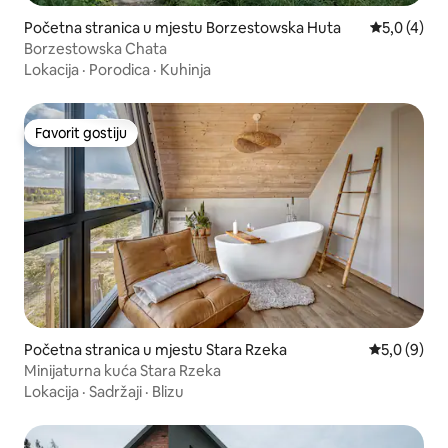
Početna stranica u mjestu Borzestowska Huta
prosječna o
5,0 (4)
Borzestowska Chata
Lokacija
·
Porodica
·
Kuhinja
Favorit gostiju
Favorit gostiju
Početna stranica u mjestu Stara Rzeka
prosječna o
5,0 (9)
Minijaturna kuća Stara Rzeka
Lokacija
·
Sadržaji
·
Blizu