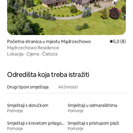
Početna stranica u mjestu Mądrzechowo
prosječna o
5,0 (8)
Mądrzechowo Residence
Lokacija
·
Cijena
·
Čistoća
Odredišta koja treba istražiti
Drugi tipovi smještaja
Aktivnosti
Smještaji s doručkom
Smještaji u odmaralištima
Pomorje
Pomorje
Smještaji s krevetom prilagođene visine
Smještaji s pristupom plaži
Pomorje
Pomorje