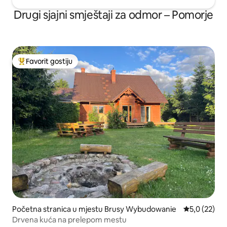
Drugi sjajni smještaji za odmor – Pomorje
Favorit gostiju
Glavni favorit gostiju
Početna stranica u mjestu Brusy Wybudowanie
prosječna oc
5,0 (22)
Drvena kuća na prelepom mestu