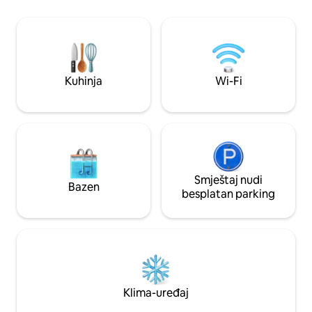
Pored toga, imamo hidromasažnu kadu
dimenzija 160 × 200
na velikoj drvenoj terasi i saunu samo za
kao i posteljina i peškiri. Wi-F
goste seoske kuće. Naša seoska kuća je
mreža. Umjesto te
tokom cijele godine i ima grijanje i kozu.
pogled, vatra u ka
Jezero Sudomie je udaljeno 150 metara.
za roštilj, ležaljke
kod seoske kuće.
Kuhinja
Wi-Fi
Smještaj nudi
Bazen
besplatan parking
Klima-uređaj