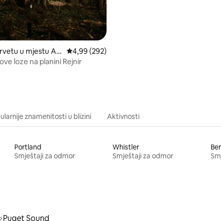
rvetu u mjestu As
prosječna ocjena 4,99 od 5, recenzija: 292
4,99 (292)
nove loze na planini Rejnir
larnije znamenitosti u blizini
Aktivnosti
Portland
Whistler
Be
Smještaji za odmor
Smještaji za odmor
Smj
Puget Sound