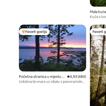
kadom
Mala kuća
h
Kuća s ko
sa saunom
Favorit gostiju
Favorit g
Glavni favorit gostiju
Favorit g
Početna stranica u mjestu H
prosječna ocjena 4,93 od
4,93 (484)
ansville
Udobna brvnara uz obalu s panoramskim
pogledom