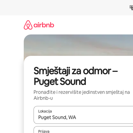
Pređi
na
sadržaj
Smještaji za odmor –
Puget Sound
Pronađite i rezervišite jedinstven smještaj na
Airbnb-u
Lokacija
Kad su rezultati dostupni, možete da se krećete kr
Prijava