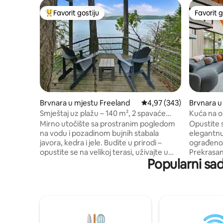
Favorit gostiju
Favorit g
Glavni favorit gostiju
Favorit g
Brvnara u mjestu Freeland
prosječna ocjena 4,97 od
4,97 (343)
Brvnara u
Smještaj uz plažu – 140 m², 2 spavaće
Kuća na o
sobe + umjetnički atelje
Mirno utočište sa prostranim pogledom
Opustite s
na vodu i pozadinom bujnih stabala
elegantnu ost
javora, kedra i jele. Budite u prirodi –
ograđenom
opustite se na velikoj terasi, uživajte u
Prekrasan
Popularni sad
pogledu na vodu sa udaljenosti od 30
Olimpijsk
metara, spektakularnim zalascima sunca
vrtuljak K
ili se spustite niz stepenice do naše
krevetom 1 soba sa bračnim kreveto
privatne plaže. Budite negovani -
soba sa 2 
Pripremajte obroke u ovoj velikoj kuhinji
punim kre
opremljenoj aparatima od nerđajućeg
pranje veša Sonos Sadržaji zaj
čelika. Budite inspirisani – Odvojeni
olimpijsk