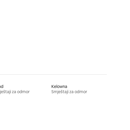
nd
Kelowna
eštaji za odmor
Smještaji za odmor