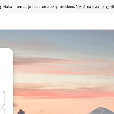
Neke informacije su automatski prevedene. 
Prikaži na izvornom jezi
oz njih pomoću strelica nagore i nadolje, kao i da ih istražujte dodirom