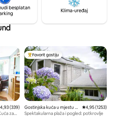
ati i
**Imajte na umu da u spavaćoj sobi u
nudi besplatan
potkrovlju bude hladno tokom hladnog
Klima-uređaj
arking
 2 psa –
vremena.
ound
Favorit gostiju
Glavni favorit gostiju
rosječna ocjena 4,93 od 5, recenzija: 339
4,93 (339)
Gostinjska kuća u mjestu Va
prosječna ocjena 4,95 od
4,95 (1253)
shon
Kuća za
Spektakularna plaža i pogled: potkrovlje