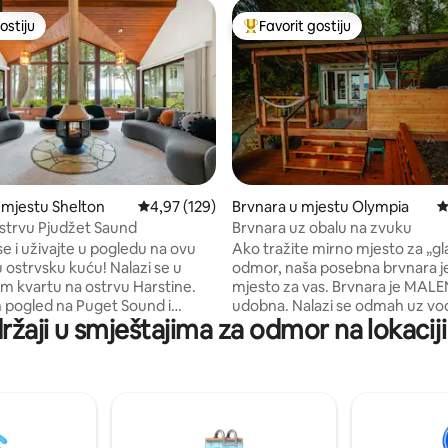
ostiju
Favorit gostiju
ostiju
Glavni favorit gostiju
 5, recenzija: 343
 mjestu Shelton
prosječna ocjena 4,97 od 5, recenzija: 129
4,97 (129)
Brvnara u mjestu Olympia
p
strvu Pjudžet Saund
Brvnara uz obalu na zvuku
e i uživajte u pogledu na ovu
Ako tražite mirno mjesto za „g
rvsku kuću! Nalazi se u
odmor, naša posebna brvnara j
 kvartu na ostrvu Harstine.
mjesto za vas. Brvnara je MALE
 pogled na Puget Sound i
udobna. Nalazi se odmah uz vod
ržaji u smještajima za odmor na lokaci
e planine Sto za bazen za
raspolaganju su kajaci, daske za 
uhinja 1 soba sa bračnim
kanu. Ima bračni krevet (queen size) na
m 1
spratu u prostoru za spavanje, 
blizanca 1 bonus dječja soba sa
koji se razvlači u bračni krevet,
vetom u potkrovlju Mašinaza
natkrivenu kuhinju i privatni tuš
ednice:
toplom vodom koji se nalazi N
i bazen i hidromasažna kada
Tu je i Incenelet toalet koji je 