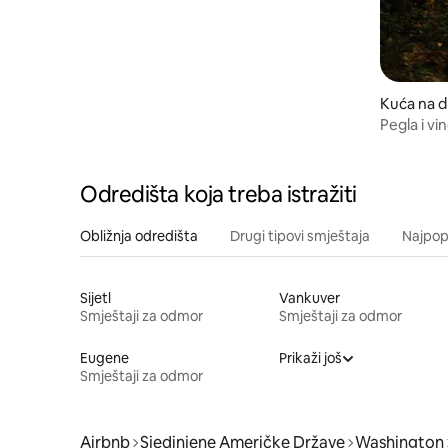
Kuća na d
hford
Pegla i vi
Odredišta koja treba istražiti
Obližnja odredišta
Drugi tipovi smještaja
Najpopu
Sijetl
Vankuver
Smještaji za odmor
Smještaji za odmor
Eugene
Prikaži još
Smještaji za odmor
Airbnb
Sjedinjene Američke Države
Washington