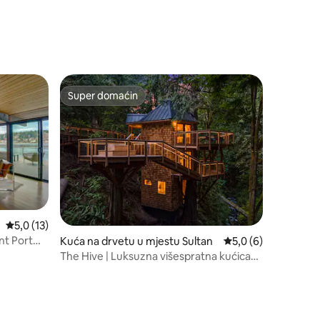
Super domaćin
Super domaćin
prosječna ocjena 5,0 od 5, recenzija: 13
5,0 (13)
nt Port
Kuća na drvetu u mjestu Sultan
prosječna ocjena 5,0
5,0 (6)
The Hive | Luksuzna višespratna kućica
na drvetu