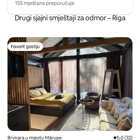
155 mještana preporučuje
Drugi sjajni smještaji za odmor – Riga
Favorit gostiju
Favorit gostiju
Brvnara u mjestu Mārupe
prosječna oc
5,0 (32)