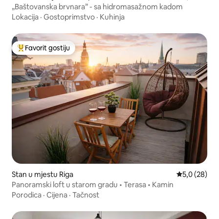
„Baštovanska brvnara” - sa hidromasažnom kadom
Lokacija
·
Gostoprimstvo
·
Kuhinja
Favorit gostiju
Glavni favorit gostiju
Stan u mjestu Riga
prosječna ocj
5,0 (28)
Panoramski loft u starom gradu • Terasa • Kamin
Porodica
·
Cijena
·
Tačnost