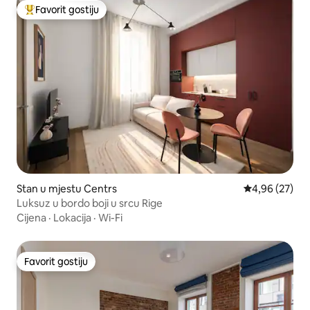
Favorit gostiju
Glavni favorit gostiju
Stan u mjestu Centrs
prosječna ocje
4,96 (27)
Luksuz u bordo boji u srcu Rige
Cijena
·
Lokacija
·
Wi-Fi
Favorit gostiju
Favorit gostiju