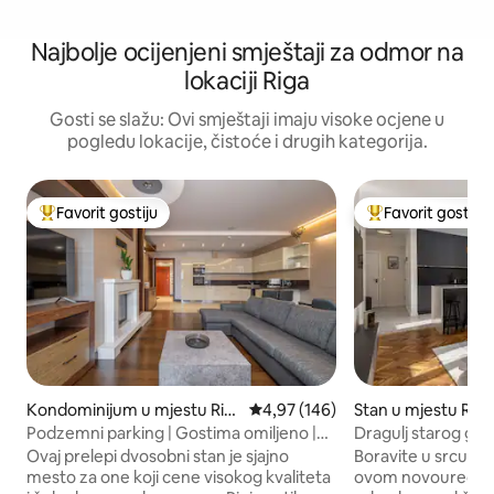
Najbolje ocijenjeni smještaji za odmor na
lokaciji Riga
Gosti se slažu: Ovi smještaji imaju visoke ocjene u
pogledu lokacije, čistoće i drugih kategorija.
Favorit gostiju
Favorit gostiju
Glavni favorit gostiju
Glavni favorit gost
Kondominijum u mjestu Rig
prosječna ocjena 4,97 od 5, rece
4,97 (146)
Stan u mjestu Riga
a
Podzemni parking | Gostima omiljeno |
Dragulj starog gra
125 m2!
Svetog Petra | Klim
Ovaj prelepi dvosobni stan je sjajno
Boravite u srcu st
bračni krevet
mesto za one koji cene visokog kvaliteta
ovom novouređe