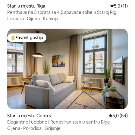
Stan u mjestu Riga
prosječna oc
5,0 (11)
Penthaus na 3 sprata sa 4,5 spavaće sobe u Staroj Rigi
Lokacija
·
Cijena
·
Kuhinja
Favorit gostiju
Glavni favorit gostiju
Stan u mjestu Centrs
prosječna ocj
5,0 (54)
Elegantno i udobno | Renoviran stan u centru Rige
Cijena
·
Porodica
·
Grijanje