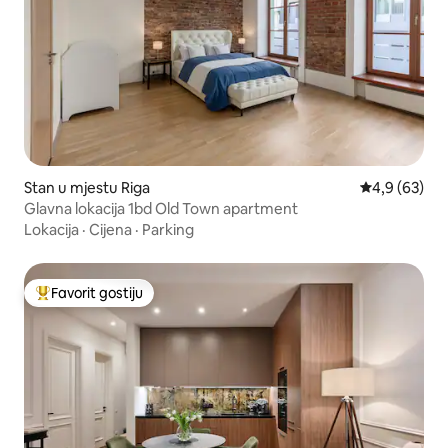
Stan u mjestu Riga
prosječna ocj
4,9 (63)
Glavna lokacija 1bd Old Town apartment
Lokacija
·
Cijena
·
Parking
Favorit gostiju
Glavni favorit gostiju