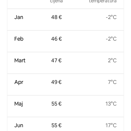
cijena
temperatura
Jan
48 €
-2°C
Feb
46 €
-2°C
Mart
47 €
2°C
Apr
49 €
7°C
Maj
55 €
13°C
Jun
55 €
17°C