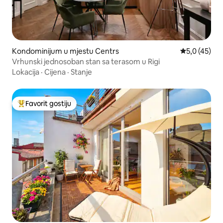
Kondominijum u mjestu Centrs
prosječna oc
5,0 (45)
Vrhunski jednosoban stan sa terasom u Rigi
Lokacija
·
Cijena
·
Stanje
Favorit gostiju
Glavni favorit gostiju