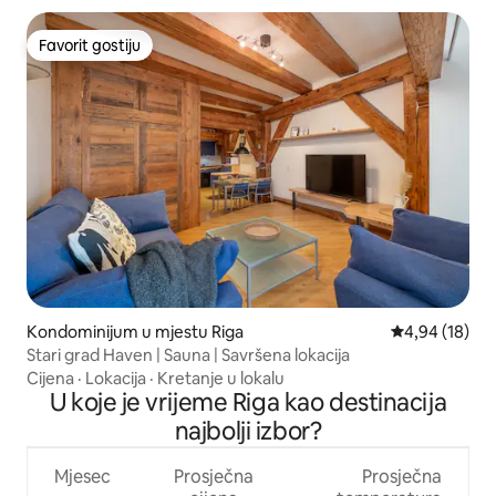
Favorit gostiju
Favorit gostiju
Kondominijum u mjestu Riga
prosječna ocje
4,94 (18)
Stari grad Haven | Sauna | Savršena lokacija
Cijena
·
Lokacija
·
Kretanje u lokalu
U koje je vrijeme Riga kao destinacija
najbolji izbor?
Mjesec
Prosječna
Prosječna