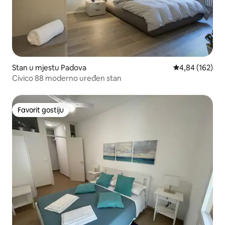
Stan u mjestu Padova
prosječna ocjen
4,84 (162)
Civico 88 moderno uređen stan
Favorit gostiju
Favorit gostiju