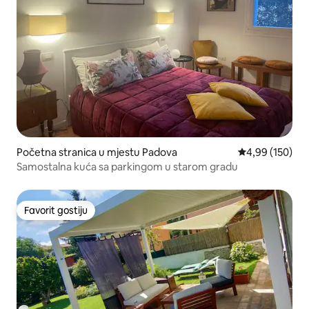
Početna stranica u mjestu Padova
prosječna ocjen
4,99 (150)
Samostalna kuća sa parkingom u starom gradu
Favorit gostiju
Favorit gostiju