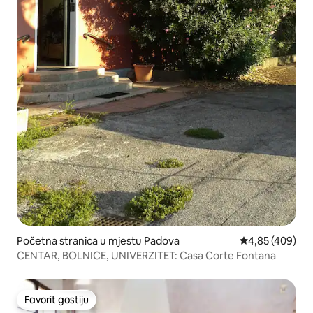
Početna stranica u mjestu Padova
prosječna ocjen
4,85 (409)
CENTAR, BOLNICE, UNIVERZITET: Casa Corte Fontana
Favorit gostiju
Favorit gostiju