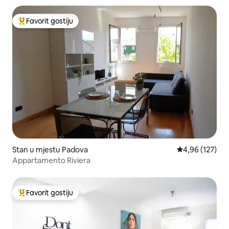
Favorit gostiju
Glavni favorit gostiju
Stan u mjestu Padova
prosječna ocjen
4,96 (127)
Appartamento Riviera
Favorit gostiju
Glavni favorit gostiju