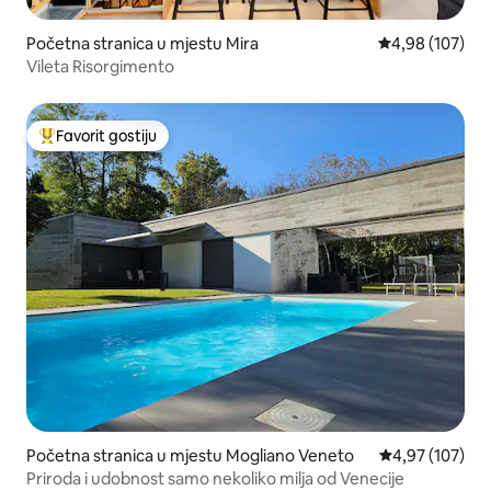
Početna stranica u mjestu Mira
prosječna ocjen
4,98 (107)
Vileta Risorgimento
Favorit gostiju
Glavni favorit gostiju
Početna stranica u mjestu Mogliano Veneto
prosječna ocjen
4,97 (107)
Priroda i udobnost samo nekoliko milja od Venecije