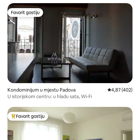
Favorit gostiju
Favorit gostiju
Kondominijum u mjestu Padova
prosječna ocjen
4,87 (402)
U istorijskom centru: u hladu sata, Wi-Fi
Favorit gostiju
Glavni favorit gostiju