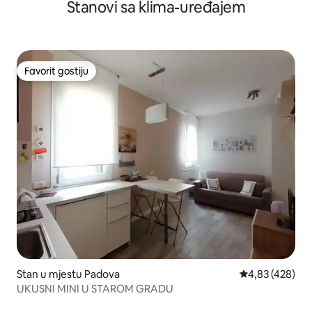
Stanovi sa klima-uređajem
Favorit gostiju
Favorit gostiju
Stan u mjestu Padova
prosječna ocjen
4,83 (428)
UKUSNI MINI U STAROM GRADU