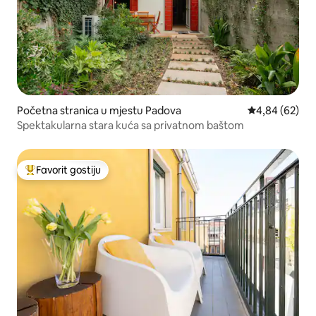
Početna stranica u mjestu Padova
prosječna ocje
4,84 (62)
Spektakularna stara kuća sa privatnom baštom
Favorit gostiju
Glavni favorit gostiju