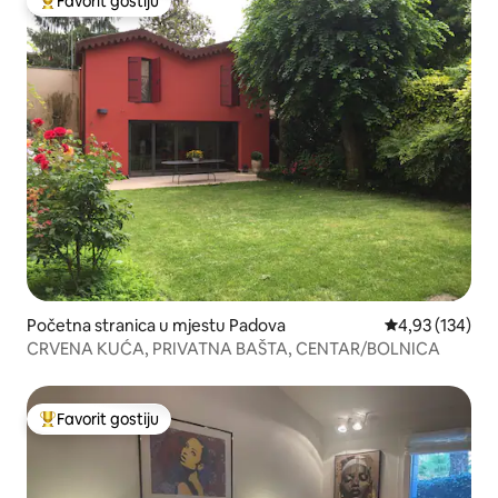
Favorit gostiju
Glavni favorit gostiju
Početna stranica u mjestu Padova
prosječna ocjen
4,93 (134)
CRVENA KUĆA, PRIVATNA BAŠTA, CENTAR/BOLNICA
Favorit gostiju
Glavni favorit gostiju