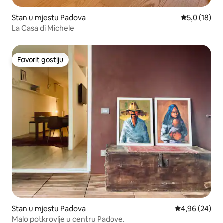
Stan u mjestu Padova
prosječna oc
5,0 (18)
La Casa di Michele
Favorit gostiju
Favorit gostiju
Stan u mjestu Padova
prosječna ocje
4,96 (24)
Malo potkrovlje u centru Padove.