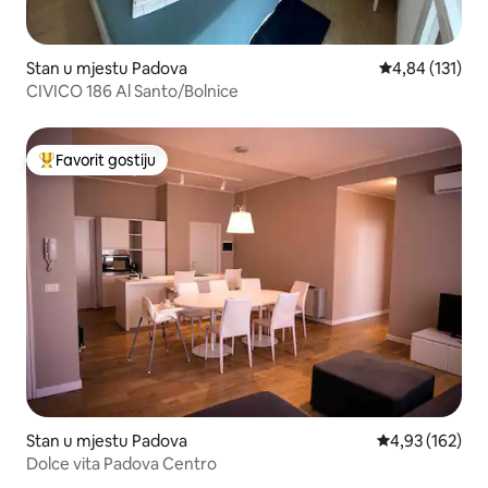
Stan u mjestu Padova
prosječna ocjen
4,84 (131)
CIVICO 186 Al Santo/Bolnice
Favorit gostiju
Glavni favorit gostiju
Stan u mjestu Padova
prosječna ocjen
4,93 (162)
Dolce vita Padova Centro