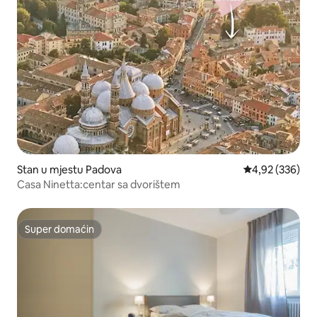
Stan u mjestu Padova
prosječna ocjen
4,92 (336)
Casa Ninetta:centar sa dvorištem
Super domaćin
Super domaćin