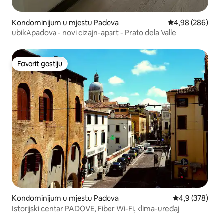
Kondominijum u mjestu Padova
prosječna ocjen
4,98 (286)
ubikApadova - novi dizajn-apart - Prato dela Valle
Favorit gostiju
Favorit gostiju
Kondominijum u mjestu Padova
prosječna ocje
4,9 (378)
Istorijski centar PADOVE, Fiber Wi-Fi, klima-uređaj