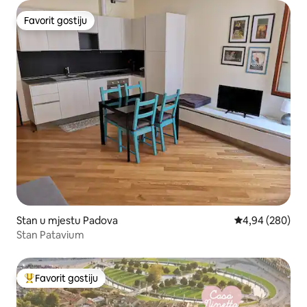
Favorit gostiju
Favorit gostiju
Stan u mjestu Padova
prosječna ocjen
4,94 (280)
Stan Patavium
Favorit gostiju
Glavni favorit gostiju