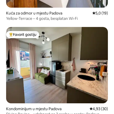
Kuća za odmor u mjestu Padova
prosječna oc
5,0 (19)
Yellow-Terrace – 4 gosta, besplatan Wi-Fi
Favorit gostiju
Glavni favorit gostiju
Kondominijum u mjestu Padova
prosječna ocje
4,93 (30)