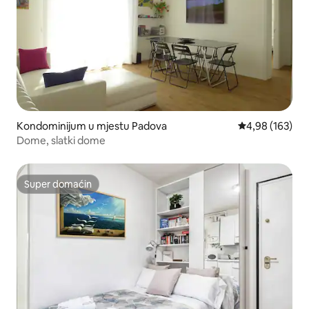
Kondominijum u mjestu Padova
prosječna ocjen
4,98 (163)
Dome, slatki dome
Super domaćin
Super domaćin