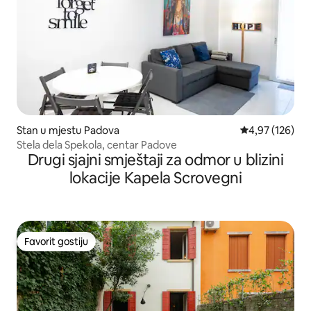
Stan u mjestu Padova
prosječna ocjen
4,97 (126)
Stela dela Spekola, centar Padove
Drugi sjajni smještaji za odmor u blizini
lokacije Kapela Scrovegni
Favorit gostiju
Favorit gostiju