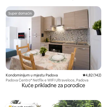
Super domaćin
Super domaćin
Kondominijum u mjestu Padova
prosječna ocjen
4,82 (142)
Padova Centro* Netflix e WIFI Ultraveloce, Padova
Kuće prikladne za porodice