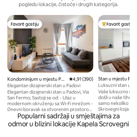
pogledu lokacije, čistoće i drugih kategorija.
Favorit gostiju
Favorit gostiju
Favorit gostiju
Glavni favorit gost
Stan u mjestu Pad
Kondominijum u mjestu Pad
prosječna ocjena 4,91 od 5, rece
4,91 (390)
ova
Luksuzni stan u ce
Elegantan dizajnerski stan u Padovi
kapele Skrovegni
Vaše luksuzno uto
Elegantan dizajnerski stan u Padovi, Via
došli u naše tiho,
San Fermo; Sastoji se od: - Ulaz u
samo nekoliko kor
modernom okruženju sa Wi-Fi mrežom -
Skrovegni koja od
Dnevni boravak sa otvorenim prostorom
Popularni sadržaji u smještajima za
drugi dom za parove i p
i sofom na razvlačenje, TV-om i klima-
se: pametni TV, brz
uređajem - Moderna kuhinja sa
odmor u blizini lokacije Kapela Scrovegni
mašina za pranje/sušenje
najsavremenijim uređajima - Glavna
i kuvajte: Potpuno
spavaća soba sa bračnim krevetom i TV-