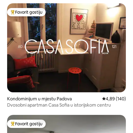
Favorit gostiju
Glavni favorit gostiju
Kondominijum u mjestu Padova
prosječna ocjen
4,89 (140)
Dvosobni apartman Casa Sofia u istorijskom centru
Favorit gostiju
Glavni favorit gostiju