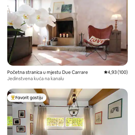
Početna stranica u mjestu Due Carrare
prosječna ocjen
4,93 (100)
Jedinstvena kuća na kanalu
Favorit gostiju
Glavni favorit gostiju