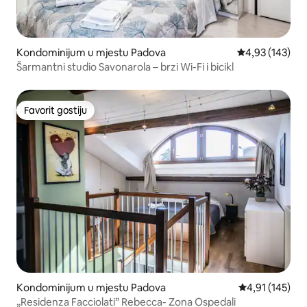
Kondominijum u mjestu Padova
prosječna ocjen
4,93 (143)
Šarmantni studio Savonarola – brzi Wi-Fi i bicikl
Favorit gostiju
Favorit gostiju
Kondominijum u mjestu Padova
prosječna ocjen
4,91 (145)
„Residenza Facciolati” Rebecca- Zona Ospedali