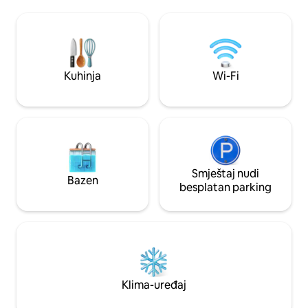
Nespresso aparat
om - Kupatilo sa tuš-kabinom, WC
pranje posuđa. Lagodan život:
šoljom, bideom, umivaonikom i
fantastičan super
prostorom za pranje veša Stan je veoma
prizemlju! Istražite: Centralna lokacija
pogodan za javni prevoz Samo nekoliko
pogodna za pešačen
metara dalje nalazi se Piazzale Garibaldi
sklopu objekta ol
sa mnogim autobuskim linijama ili je
Kuhinja
Wi-Fi
Veneciji ili Veroni.
željeznička stanica udaljena 1 km
Smještaj nudi
Bazen
besplatan parking
Klima-uređaj