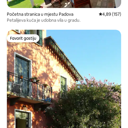
Početna stranica u mjestu Padova
prosječna ocjen
4,89 (157)
Petalijeva kuća je udobna vila u gradu.
Favorit gostiju
Favorit gostiju